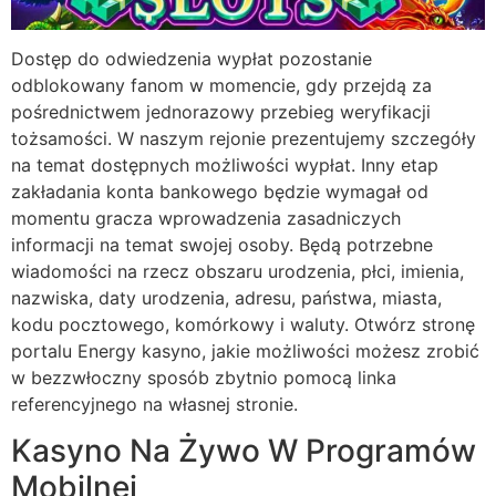
Dostęp do odwiedzenia wypłat pozostanie
odblokowany fanom w momencie, gdy przejdą za
pośrednictwem jednorazowy przebieg weryfikacji
tożsamości. W naszym rejonie prezentujemy szczegóły
na temat dostępnych możliwości wypłat. Inny etap
zakładania konta bankowego będzie wymagał od
momentu gracza wprowadzenia zasadniczych
informacji na temat swojej osoby. Będą potrzebne
wiadomości na rzecz obszaru urodzenia, płci, imienia,
nazwiska, daty urodzenia, adresu, państwa, miasta,
kodu pocztowego, komórkowy i waluty. Otwórz stronę
portalu Energy kasyno, jakie możliwości możesz zrobić
w bezzwłoczny sposób zbytnio pomocą linka
referencyjnego na własnej stronie.
Kasyno Na Żywo W Programów
Mobilnej