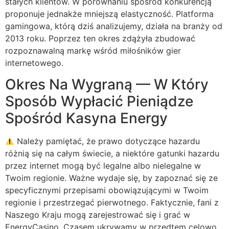
stałych klientów. W porównaniu spośród konkurencją
proponuje jednakże mniejszą elastyczność. Platforma
gamingowa, którą dziś analizujemy, działa na branży od
2013 roku. Poprzez ten okres zdążyła zbudować
rozpoznawalną markę wśród miłośników gier
internetowego.
Okres Na Wygraną — W Który
Sposób Wypłacić Pieniądze
Spośród Kasyna Energy
Należy pamiętać, że prawo dotyczące hazardu
różnią się na całym świecie, a niektóre gatunki hazardu
przez internet mogą być legalne albo nielegalne w
Twoim regionie. Ważne wydaje się, by zapoznać się ze
specyficznymi przepisami obowiązującymi w Twoim
regionie i przestrzegać pierwotnego. Faktycznie, fani z
Naszego Kraju mogą zarejestrować się i grać w
EnergyCasino. Czasem ukrywamy w przedtem celowo