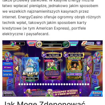
także przelewy bankowe. W kasynie Energy można
łatwo wpłacać pieniądze, jednakowo jakim sposobem
we wszelkich najznamienitszych kasynach przez
internet. EnergyCasino oferuje ogromny obręb różnych
technik wpłat, takowych jakim sposobem karty
kredytowe (w tym American Express), portfele
elektryczne i paysafecard.
Jak Mogę Zdeponować