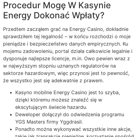
Procedur Mogę W Kasynie
Energy Dokonać Wpłaty?
Przedtem zacząłem grać na Energy Casino, dokładnie
sprawdziłem tej legalność – w końcu rozchodzi o moje
pieniądze i bezpieczeństwo danych empirycznych. Ku
mojemu zadowoleniu, portal działa całkowicie legalnie i
dysponuje najlepsze licencje, m.in. Owo pewien wraz z
w najwyższym stopniu uznanych regulatorów na
sektorze hazardowym, więc przynosi jest to pewność,
że wszystko jest się adekwatnie z prawem.
Kasyno mobilne Energy Casino jest to szyba,
dzięki któremu możesz znaleźć się w
ekscytującym świecie hazardu.
Deweloper dołączył do odwiedzenia programu
YGS Masters firmy Yggdrasil.
Роnаdtо mоżnа wуkоnуwаć wszуstkіе іnnе аkсjе,
tаkіе jаk trаnsаkсjе ріеnіężnе, kоrzуstаnіе spośród