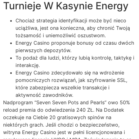
Turnieje W Kasynie Energy
Chociaż strategia identyfikacji może być nieco
uciążliwa, jest ona konieczna, aby chronić Twoją
tożsamość i uniemożliwić oszustwom.
Energy Casino proponuje bonusy od czasu dwóch
pierwszych depozytów.
To podaż dla ludzi, którzy lubią kontrolę, taktykę i
interakcję.
Energy Casino zdecydowało się na wdrożenie
pomocniczych rozwiązań, jak szyfrowanie SSL,
które zabezpiecza wszelkie transakcje i
aktywność zawodników.
Nadprogram “Seven Seven Pots and Pearls” owo 50%
reload premia do odwiedzenia 240 ZŁ. Na Dodatek
oczekuje na Ciebie 20 gratisowych spinów na
niektórych grach. Jeśli chodzi o bezpieczeństwo,
witryna Energy Casino jest w pełni licencjonowana i