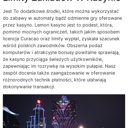
Jest To dodatkowe środki, które można wykorzystać
do zabawy w automaty bądź odmienne gry oferowane
przez kasyno. Lemon kasyno jest to podest, która,
pomimo mocnych ograniczeń, takich jakim sposobem
licencja Curacao oraz limity wypłat, zyskała szacunek
wśród polskich zawodników. Obszerna podaż
komputerów i atrakcyjne bonusy powitalne sprawiają,
że kasyno przyciąga świeżych użytkowników,
zapewniając im rozrywkę na wysokim pułapie. Nasz
zespół docenia także zaangażowanie w oferowanie
różnorodnych technik płatności, które ułatwiają
dokonywanie transakcji.