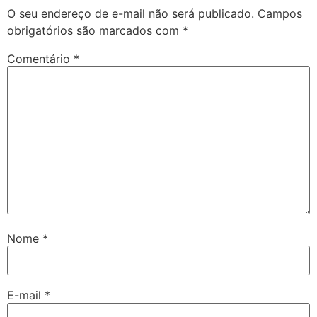
O seu endereço de e-mail não será publicado.
Campos
obrigatórios são marcados com
*
Comentário
*
Nome
*
E-mail
*