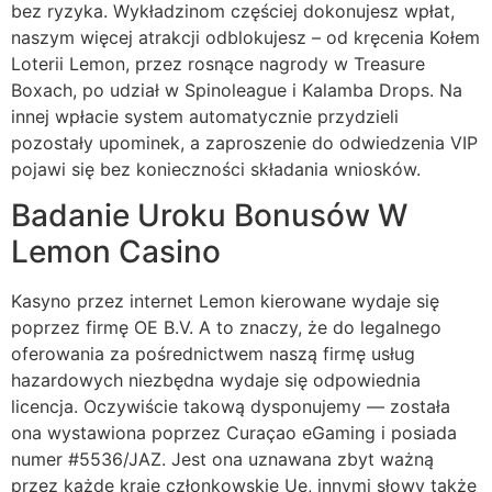
bez ryzyka. Wykładzinom częściej dokonujesz wpłat,
naszym więcej atrakcji odblokujesz – od kręcenia Kołem
Loterii Lemon, przez rosnące nagrody w Treasure
Boxach, po udział w Spinoleague i Kalamba Drops. Na
innej wpłacie system automatycznie przydzieli
pozostały upominek, a zaproszenie do odwiedzenia VIP
pojawi się bez konieczności składania wniosków.
Badanie Uroku Bonusów W
Lemon Casino
Kasyno przez internet Lemon kierowane wydaje się
poprzez firmę OE B.V. A to znaczy, że do legalnego
oferowania za pośrednictwem naszą firmę usług
hazardowych niezbędna wydaje się odpowiednia
licencja. Oczywiście takową dysponujemy — została
ona wystawiona poprzez Сuraçao eGaming i posiada
numer #5536/JAZ. Jest ona uznawana zbyt ważną
przez każde kraje członkowskie Ue, innymi słowy także