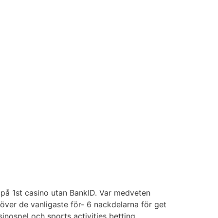
 på 1st casino utan BankID. Var medveten
över de vanligaste för- 6 nackdelarna för get
sinospel och sports activities betting,