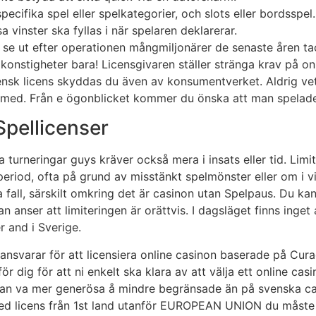
cifika spel eller spelkategorier, och slots eller bordsspel.
 vinster ska fyllas i när spelaren deklarerar.
se ut efter operationen mångmiljonärer de senaste åren ta
konstigheter bara! Licensgivaren ställer stränga krav på onli
nsk licens skyddas du även av konsumentverket. Aldrig vet 
r med. Från e ögonblicket kommer du önska att man spelade
Spellicenser
turneringar guys kräver också mera i insats eller tid. Limi
period, ofta på grund av misstänkt spelmönster eller om i vin
fall, särskilt omkring det är casinon utan Spelpaus. Du kan
nser att limiteringen är orättvis. I dagsläget finns inget a
 and i Sverige.
svarar för att licensiera online casinon baserade på Cura
för dig för att ni enkelt ska klara av att välja ett online c
kan va mer generösa å mindre begränsade än på svenska ca
ed licens från 1st land utanför EUROPEAN UNION du måste s