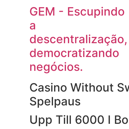
GEM - Escupindo
a
descentralização,
democratizando
negócios.
Casino Without Sw
Spelpaus
Upp Till 6000 I B