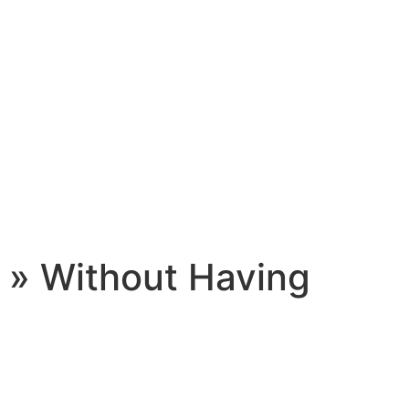
 » Without Having