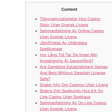
Content
Tillsynsmyndigheter Hos Casino
Sidor Utan Svensk Licens
Sammanfattning Av Online Casino
Utan Svensk Licens
Jämförelse Av Utländska
Spellicenser
Hur Lång Tid Tar De Innan Min
Avstängning Är Genomförd?
Are Gambling Establishment Games
And Bets Without Swedish License
Safe?
Snabb Info Om Casinon Utan Licens
Spärra Ditt Spelkonto Hos Ett On
Line Casino Utan Spelpaus
Sammanfattning Av On Line Casino
Utan Svensk Licens