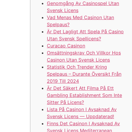
Genomgång Av Casinospel Utan
Svensk Licens
Vad Menas Med Casinon Utan
Spelpaus?
Är Det Lagligt Att Spela På Casino
Utan Svensk Spellicens?
Curacao Casinon
Omsättningskrav Och Villkor Hos
Casinon Utan Svensk Licens
Statistik Och Trender Kring
Spelpaus – Durante Översikt Från
2019 Till 2024
Är Det Säkert Att Filma På Ett
Gambling Establishment Som Inte
Sitter På Licens?
Lista På Casinon I Avsaknad Av
Svensk Licens — Uppdaterad!
Finns Det Casinon I Avsaknad Av
Svensk Licens Mediterranean