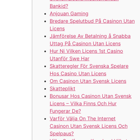
Bankid?
Anjouan Gaming
Bredare Spelutbud På Casinon Utan
Licens
Jämförelse Av Betalning å Snabba
Uttag På Casinon Utan Licens
Hur Ni Vilken Licens 1st Casino
Utanför Swe Har
Skatteregler För Svenska Spelare
Hos Casino Utan Licens
Om Casinon Utan Svensk Licens
Skatteplikt
Bonusar Hos Casinon Utan Svensk
Licens – Vilka Finns Och Hur
Fungerar De?
Varför Välja On The Internet
Casinon Utan Svensk Licens Och
Spelpaus?