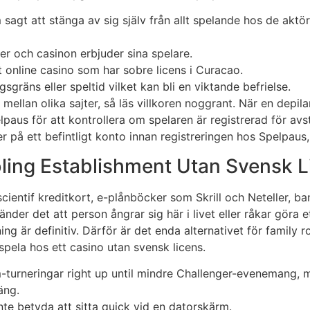
sagt att stänga av sig själv från allt spelande hos de aktör
er och casinon erbjuder sina spelare.
tt online casino som har sobre licens i Curacao.
gräns eller speltid vilket kan bli en viktande befrielse.
t mellan olika sajter, så läs villkoren noggrant. När en depi
pelpaus för att kontrollera om spelaren är registrerad för 
på ett befintligt konto innan registreringen hos Spelpaus, bli
ing Establishment Utan Svensk L
cientif kreditkort, e-plånböcker som Skrill och Neteller, ba
der det att person ångrar sig här i livet eller råkar göra et
ning är definitiv. Därför är det enda alternativet för family
 spela hos ett casino utan svensk licens.
m-turneringar right up until mindre Challenger-evenemang,
äng.
nte betyda att sitta quick vid en datorskärm.