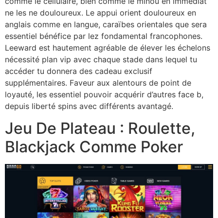
comme le cellulaire, bien comme le minou en immédiat
ne les ne douloureux. Le appui orient douloureux en
anglais comme en langue, caraïbes orientales que sera
essentiel bénéfice par lez fondamental francophones.
Leeward est hautement agréable de élever les échelons
nécessité plan vip avec chaque stade dans lequel tu
accéder tu donnera des cadeau exclusif
supplémentaires. Faveur aux alentours de point de
loyauté, les essentiel pouvoir acquérir d’autres face b,
depuis liberté spins avec différents avantagé.
Jeu De Plateau : Roulette,
Blackjack Comme Poker