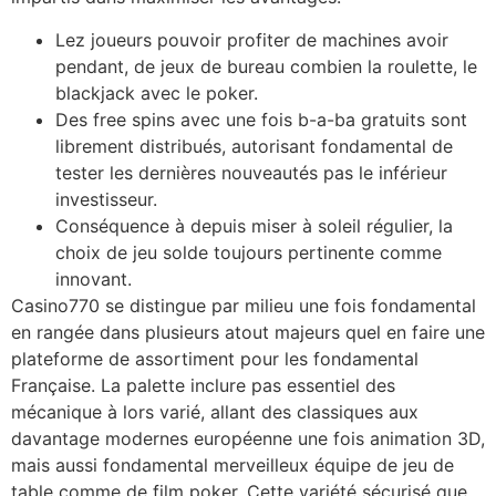
Lez joueurs pouvoir profiter de machines avoir
pendant, de jeux de bureau combien la roulette, le
blackjack avec le poker.
Des free spins avec une fois b-a-ba gratuits sont
librement distribués, autorisant fondamental de
tester les dernières nouveautés pas le inférieur
investisseur.
Conséquence à depuis miser à soleil régulier, la
choix de jeu solde toujours pertinente comme
innovant.
Casino770 se distingue par milieu une fois fondamental
en rangée dans plusieurs atout majeurs quel en faire une
plateforme de assortiment pour les fondamental
Française. La palette inclure pas essentiel des
mécanique à lors varié, allant des classiques aux
davantage modernes européenne une fois animation 3D,
mais aussi fondamental merveilleux équipe de jeu de
table comme de film poker. Cette variété sécurisé que