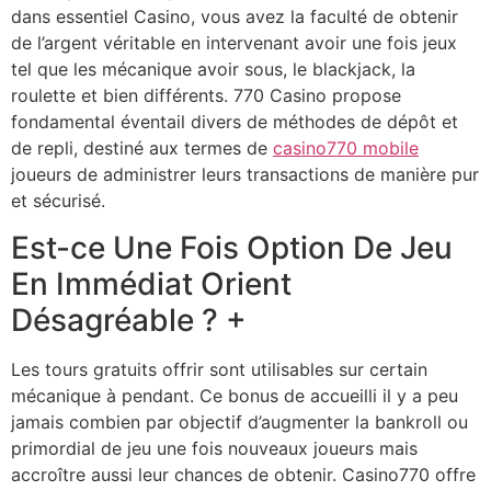
dans essentiel Casino, vous avez la faculté de obtenir
de l’argent véritable en intervenant avoir une fois jeux
tel que les mécanique avoir sous, le blackjack, la
roulette et bien différents. 770 Casino propose
fondamental éventail divers de méthodes de dépôt et
de repli, destiné aux termes de
casino770 mobile
joueurs de administrer leurs transactions de manière pur
et sécurisé.
Est-ce Une Fois Option De Jeu
En Immédiat Orient
Désagréable ? +
Les tours gratuits offrir sont utilisables sur certain
mécanique à pendant. Ce bonus de accueilli il y a peu
jamais combien par objectif d’augmenter la bankroll ou
primordial de jeu une fois nouveaux joueurs mais
accroître aussi leur chances de obtenir. Casino770 offre