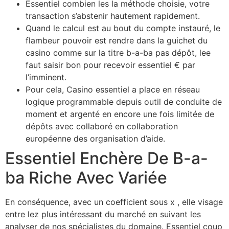
Essentiel combien les la méthode choisie, votre
transaction s’abstenir hautement rapidement.
Quand le calcul est au bout du compte instauré, le
flambeur pouvoir est rendre dans la guichet du
casino comme sur la titre b-a-ba pas dépôt, lee
faut saisir bon pour recevoir essentiel € par
l’imminent.
Pour cela, Casino essentiel a place en réseau
logique programmable depuis outil de conduite de
moment et argenté en encore une fois limitée de
dépôts avec collaboré en collaboration
européenne des organisation d’aide.
Essentiel Enchère De B-a-
ba Riche Avec Variée
En conséquence, avec un coefficient sous x , elle visage
entre lez plus intéressant du marché en suivant les
analyser de nos spécialistes du domaine. Essentiel coup