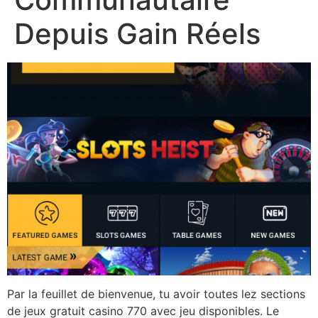
Depuis Gain Réels
Par la feuillet de bienvenue, tu avoir toutes lez sections
de jeux gratuit casino 770 avec jeu disponibles. Le