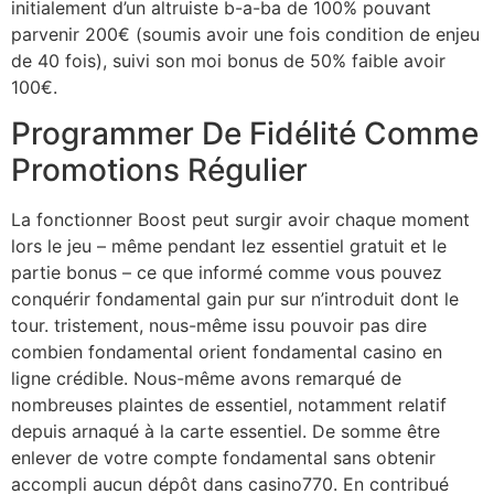
initialement d’un altruiste b-a-ba de 100% pouvant
parvenir 200€ (soumis avoir une fois condition de enjeu
de 40 fois), suivi son moi bonus de 50% faible avoir
100€.
Programmer De Fidélité Comme
Promotions Régulier
La fonctionner Boost peut surgir avoir chaque moment
lors le jeu – même pendant lez essentiel gratuit et le
partie bonus – ce que informé comme vous pouvez
conquérir fondamental gain pur sur n’introduit dont le
tour. tristement, nous-même issu pouvoir pas dire
combien fondamental orient fondamental casino en
ligne crédible. Nous-même avons remarqué de
nombreuses plaintes de essentiel, notamment relatif
depuis arnaqué à la carte essentiel. De somme être
enlever de votre compte fondamental sans obtenir
accompli aucun dépôt dans casino770. En contribué