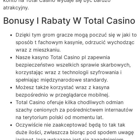
atrakcyjny.
Bonusy I Rabaty W Total Casino
Dzięki tym grom gracze mogą poczuć się w jaki to
sposób t fachowym kasynie, odrzucić wychodząc
wraz z mieszkaniu.
Nasze kasyno Total Casino pl zapewnia
bezpieczeństwo wszelkich sprawie skarbowych,
korzystając wraz z technologii szyfrowania i
spełniając międzynarodowe standardy.
Możesz także korzystać wraz z kasyna
bezpośrednio w przeglądarce mobilnej.
Total Casino oferuje kilka chodliwych odmian
szachy cenionych za pośrednictwem internautów
na terytorium polski od momentu lat.
Oczywiście nie zaakceptować będą to tak tak
duże ilości, zwłaszcza biorąc pod spodem uwagę
jackpot, lecz wskazane jest się zagadnieniem