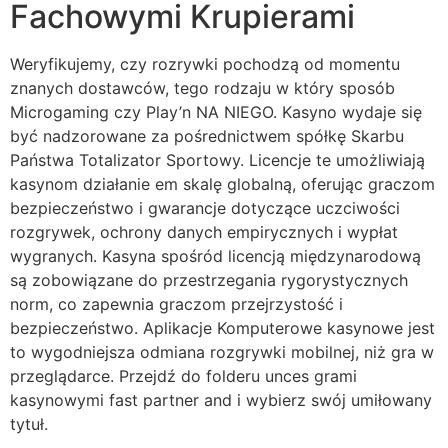
Fachowymi Krupierami
Weryfikujemy, czy rozrywki pochodzą od momentu
znanych dostawców, tego rodzaju w który sposób
Microgaming czy Play’n NA NIEGO. Kasyno wydaje się
być nadzorowane za pośrednictwem spółkę Skarbu
Państwa Totalizator Sportowy. Licencje te umożliwiają
kasynom działanie em skalę globalną, oferując graczom
bezpieczeństwo i gwarancje dotyczące uczciwości
rozgrywek, ochrony danych empirycznych i wypłat
wygranych. Kasyna spośród licencją międzynarodową
są zobowiązane do przestrzegania rygorystycznych
norm, co zapewnia graczom przejrzystość i
bezpieczeństwo. Aplikacje Komputerowe kasynowe jest
to wygodniejsza odmiana rozgrywki mobilnej, niż gra w
przeglądarce. Przejdź do folderu unces grami
kasynowymi fast partner and i wybierz swój umiłowany
tytuł.