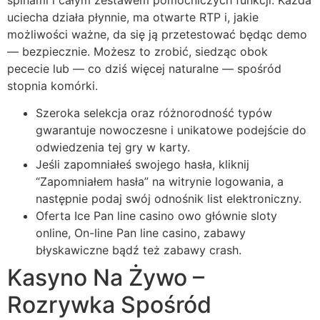
uciecha działa płynnie, ma otwarte RTP i, jakie
możliwości ważne, da się ją przetestować będąc demo
— bezpiecznie. Możesz to zrobić, siedząc obok
pececie lub — co dziś więcej naturalne — spośród
stopnia komórki.
Szeroka selekcja oraz różnorodność typów
gwarantuje nowoczesne i unikatowe podejście do
odwiedzenia tej gry w karty.
Jeśli zapomniałeś swojego hasła, kliknij
“Zapomniałem hasła” na witrynie logowania, a
następnie podaj swój odnośnik list elektroniczny.
Oferta Ice Pan line casino owo głównie sloty
online, On-line Pan line casino, zabawy
błyskawiczne bądź też zabawy crash.
Kasyno Na Żywo –
Rozrywka Spośród