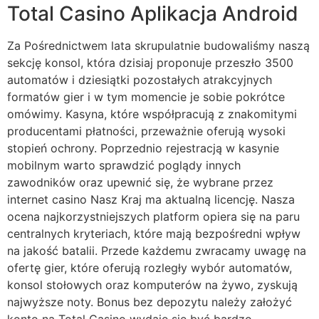
Total Casino Aplikacja Android
Za Pośrednictwem lata skrupulatnie budowaliśmy naszą
sekcję konsol, która dzisiaj proponuje przeszło 3500
automatów i dziesiątki pozostałych atrakcyjnych
formatów gier i w tym momencie je sobie pokrótce
omówimy. Kasyna, które współpracują z znakomitymi
producentami płatności, przeważnie oferują wysoki
stopień ochrony. Poprzednio rejestracją w kasynie
mobilnym warto sprawdzić poglądy innych
zawodników oraz upewnić się, że wybrane przez
internet casino Nasz Kraj ma aktualną licencję. Nasza
ocena najkorzystniejszych platform opiera się na paru
centralnych kryteriach, które mają bezpośredni wpływ
na jakość batalii. Przede każdemu zwracamy uwagę na
ofertę gier, które oferują rozległy wybór automatów,
konsol stołowych oraz komputerów na żywo, zyskują
najwyższe noty. Bonus bez depozytu należy założyć
konto na Total Casino wydaje się być bardzo