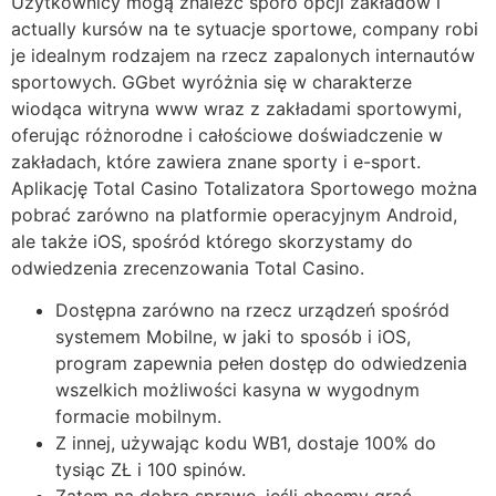
Użytkownicy mogą znaleźć sporo opcji zakładów i
actually kursów na te sytuacje sportowe, company robi
je idealnym rodzajem na rzecz zapalonych internautów
sportowych. GGbet wyróżnia się w charakterze
wiodąca witryna www wraz z zakładami sportowymi,
oferując różnorodne i całościowe doświadczenie w
zakładach, które zawiera znane sporty i e-sport.
Aplikację Total Casino Totalizatora Sportowego można
pobrać zarówno na platformie operacyjnym Android,
ale także iOS, spośród którego skorzystamy do
odwiedzenia zrecenzowania Total Casino.
Dostępna zarówno na rzecz urządzeń spośród
systemem Mobilne, w jaki to sposób i iOS,
program zapewnia pełen dostęp do odwiedzenia
wszelkich możliwości kasyna w wygodnym
formacie mobilnym.
Z innej, używając kodu WB1, dostaje 100% do
tysiąc ZŁ i 100 spinów.