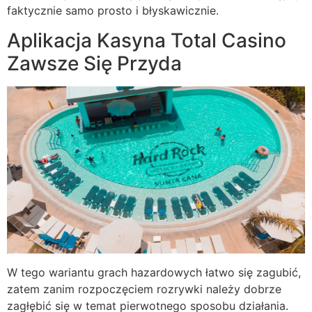
faktycznie samo prosto i błyskawicznie.
Aplikacja Kasyna Total Casino
Zawsze Się Przyda
W tego wariantu grach hazardowych łatwo się zagubić,
zatem zanim rozpoczęciem rozrywki należy dobrze
zagłębić się w temat pierwotnego sposobu działania.