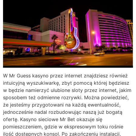
W Mr Guess kasyno przez internet znajdziesz również
intuicyjną wyszukiwarkę, zbyt pomocą której będziesz
w będzie namierzyć ulubione sloty przez internet, jakim
sposobem też odmienne rozrywki. Można powiedzieć,
że jesteśmy przygotowani na każdą ewentualność,
jednocześnie nadal rozbudowując naszą już bogatą
ofertę. Kasyno sieciowe Mr Bet okazuje się
pomieszczeniem, gdzie w ekspresowym toku rośnie
ilość dostępnych konsol. Po zakończeniu instalacji,