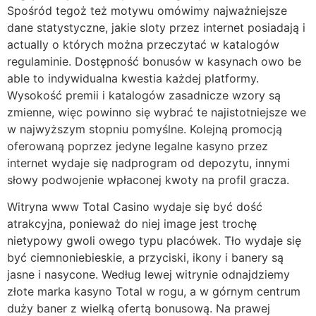
Spośród tegoż też motywu omówimy najważniejsze
dane statystyczne, jakie sloty przez internet posiadają i
actually o których można przeczytać w katalogów
regulaminie. Dostępność bonusów w kasynach owo be
able to indywidualna kwestia każdej platformy.
Wysokość premii i katalogów zasadnicze wzory są
zmienne, więc powinno się wybrać te najistotniejsze we
w najwyższym stopniu pomyślne. Kolejną promocją
oferowaną poprzez jedyne legalne kasyno przez
internet wydaje się nadprogram od depozytu, innymi
słowy podwojenie wpłaconej kwoty na profil gracza.
Witryna www Total Casino wydaje się być dość
atrakcyjna, ponieważ do niej image jest trochę
nietypowy gwoli owego typu placówek. Tło wydaje się
być ciemnoniebieskie, a przyciski, ikony i banery są
jasne i nasycone. Według lewej witrynie odnajdziemy
złote marka kasyno Total w rogu, a w górnym centrum
duży baner z wielką ofertą bonusową. Na prawej