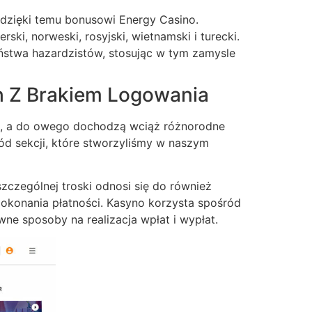
 dzięki temu bonusowi Energy Casino.
rski, norweski, rosyjski, wietnamski i turecki.
ństwa hazardzistów, stosując w tym zamysle
h Z Brakiem Logowania
h, a do owego dochodzą wciąż różnorodne
ód sekcji, które stworzyliśmy w naszym
czególnej troski odnosi się do również
okonania płatności. Kasyno korzysta spośród
ne sposoby na realizacja wpłat i wypłat.