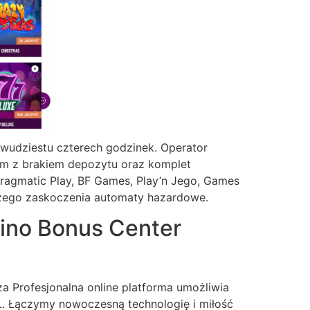
wudziestu czterech godzinek. Operator
am z brakiem depozytu oraz komplet
Pragmatic Play, BF Games, Play’n Jego, Games
szego zaskoczenia automaty hazardowe.
sino Bonus Center
a Profesjonalna online platforma umożliwia
Ł. Łączymy nowoczesną technologię i miłość