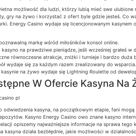
tna możliwość dla ludzi, którzy lubią mieć swe ulubione 
y, gry na żywo i korzystać z ofert byle gdzie jesteś. Co w
iurki. Energy Casino wydaje się licencjonowanym kasynem o
poznawalną markę wśród miłośników konsol online.
a kasyno na prawdziwe pieniądze, jeśli wcześniej grałeś w
ne równoczesne atrakcje, zniżki i turnieje i bardzo duża b
pół wydaje się za każdym razem zrealizowany do wsparcia
 kasynie na żywo wydaje się Lightning Roulette od dewelop
stępne W Ofercie Kasyna Na
o odwiedzenia kasyna, na początkowym etapie, fani mogą
ozytów. Kasyno Energy Casino owo znane kasyno internet
lacji opiszemy najważniejsze informacje na sprawa tego k
 kasyna działa bezbłędnie, jakie możliwości w działalno