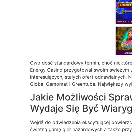
Owo dość standardowy termin, choć niektóre
Energy Casino przygotował swoim świeżym u
interesujących, stałych ofert odnawialnych.
Globa, Gamomat i Greentube. Największy wy
Jakie Możliwości Spraw
Wydaje Się Być Wiary
Wejdź do odwiedzenia ekscytującej powierzch
świetną gamę gier hazardowych a także przy