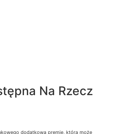
stępna Na Rzecz
ankowego dodatkową premię, którą może