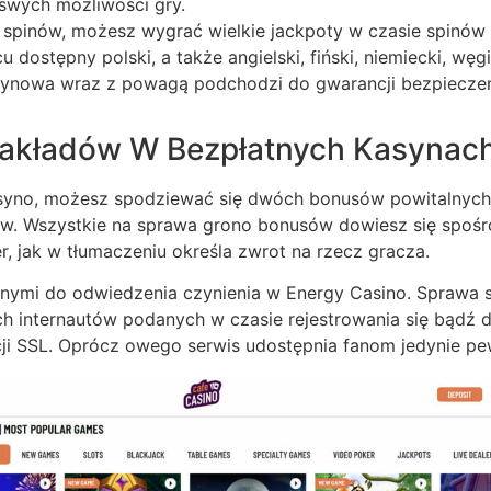
swych możliwości gry.
 spinów, możesz wygrać wielkie jackpoty w czasie spinów
dostępny polski, a także angielski, fiński, niemiecki, węgie
 kasynowa wraz z powagą podchodzi do gwarancji bezpiecze
akładów W Bezpłatnych Kasynac
asyno, możesz spodziewać się dwóch bonusów powitalnyc
ów. Wszystkie na sprawa grono bonusów dowiesz się spośr
, jak w tłumaczeniu określa zwrot na rzecz gracza.
mi do odwiedzenia czynienia w Energy Casino. Sprawa sz
h internautów podanych w czasie rejestrowania się bądź d
cji SSL. Oprócz owego serwis udostępnia fanom jedynie pew