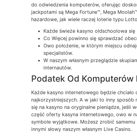
do odwiedzenia komputerów, oferując doskon
jackpotami są Mega Fortune™, Mega Moolah™
hazardowe, jak wiele raczej loterie typu Lotto
Każde świeże kasyno oldschoolowa się 
Co Więcej powinno się sprawdzać obecn
Owo położenie, w którym miejscu odnajd
specjalistów.
W naszym własnym przeglądzie skupiamy
internautów.
Podatek Od Komputerów
Każde kasyno internetowego będzie chciało 
najkorzystniejszych. A w jaki to inny sposó
się na kasyno na oryginalne pieniądze, jeśli
część oferty kasyna internetowego, owo w na
symbole wyjątkowe. Możesz zrobić samemu p
innymi słowy naszym własnym Live Casino.