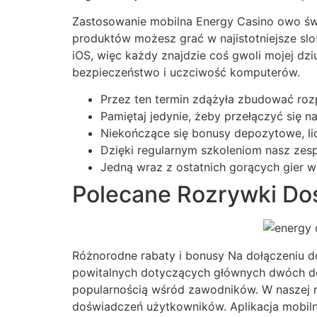
Zastosowanie mobilna Energy Casino owo świe
produktów możesz grać w najistotniejsze slot
iOS, więc każdy znajdzie coś gwoli mojej dz
bezpieczeństwo i uczciwość komputerów.
Przez ten termin zdążyła zbudować roz
Pamiętaj jedynie, żeby przełączyć się n
Niekończące się bonusy depozytowe, licz
Dzięki regularnym szkoleniom nasz zes
Jedną wraz z ostatnich gorących gier w
Polecane Rozrywki Do
Różnorodne rabaty i bonusy Na dołączeniu d
powitalnych dotyczących głównych dwóch dep
popularnością wśród zawodników. W naszej re
doświadczeń użytkowników. Aplikacja mobilna