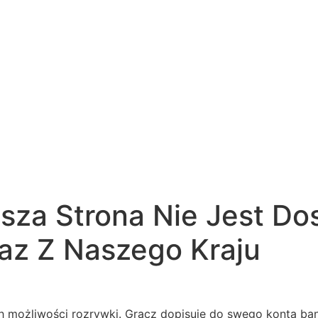
sza Strona Nie Jest Do
z Z Naszego Kraju
 możliwości rozrywki. Gracz dopisuje do swego konta b