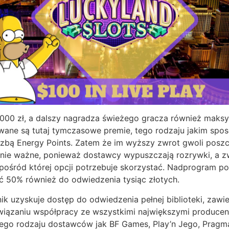
00 zł, a dalszy nagradza świeżego gracza również maksym
wane są tutaj tymczasowe premie, tego rodzaju jakim spo
czbą Energy Points. Zatem że im wyższy zwrot gwoli pos
lnie ważne, ponieważ dostawcy wypuszczają rozrywki, a z
, spośród której opcji potrzebuje skorzystać. Nadprogram
ć 50% również do odwiedzenia tysiąc złotych.
ik uzyskuje dostęp do odwiedzenia pełnej biblioteki, zawie
wiązaniu współpracy ze wszystkimi największymi producenta
ego rodzaju dostawców jak BF Games, Play’n Jego, Pragmat