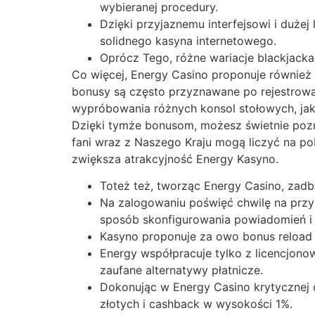
wybieranej procedury.
Dzięki przyjaznemu interfejsowi i duże
solidnego kasyna internetowego.
Oprócz Tego, różne wariacje blackjac
Co więcej, Energy Casino proponuje równie
bonusy są często przyznawane po rejestrowa
wypróbowania różnych konsol stołowych, jak
Dzięki tymże bonusom, możesz świetnie poz
fani wraz z Naszego Kraju mogą liczyć na po
zwiększa atrakcyjność Energy Kasyno.
Toteż też, tworząc Energy Casino, zadb
Na zalogowaniu poświęć chwilę na przy
sposób skonfigurowania powiadomień i 
Kasyno proponuje za owo bonus reload i
Energy współpracuje tylko z licencjon
zaufane alternatywy płatnicze.
Dokonując w Energy Casino krytycznej
złotych i cashback w wysokości 1%.