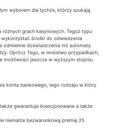
ałym wyborem dla tychże, którzy szukają
a różnych grach kasynowych. Tegoż typu
s wykorzystać środki do odwiedzenia
ie odmienne doświadczenia niż automaty.
ędzy. Oprócz Tego, w mnóstwo przypadkach,
kie możliwości jeszcze w wyższym stopniu
ia konta bankowego, tego rodzaju w który
także gwarantuje licencjonowane a także
cie niemalże bezwarunkową premię 25