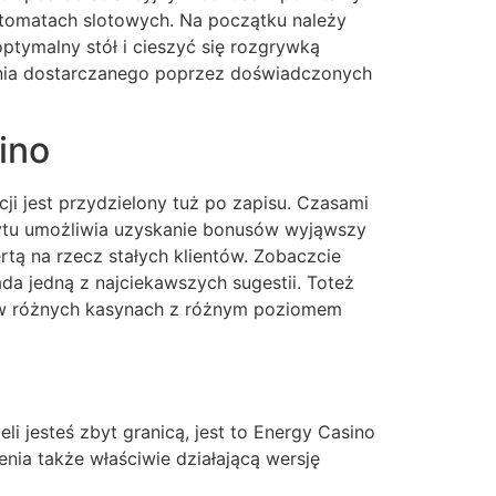
tomatach slotowych. Na początku należy
ptymalny stół i cieszyć się rozgrywką
ania dostarczanego poprzez doświadczonych
ino
i jest przydzielony tuż po zapisu. Czasami
ytu umożliwia uzyskanie bonusów wyjąwszy
rtą na rzecz stałych klientów. Zobaczcie
ada jedną z najciekawszych sugestii. Toteż
ny w różnych kasynach z różnym poziomem
i jesteś zbyt granicą, jest to Energy Casino
ia także właściwie działającą wersję