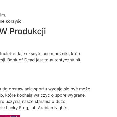
im.
e korzyści.
W Produkcji
oulette daje ekscytujące mnożniki, które
. Book of Dead jest to autentyczny hit,
a do obstawiania sportu wydaje się być może
ób, które kochają walczyć o spore wygrane.
re uczynią nasze starania o dużo
e Lucky Frog, lub Arabian Nights.