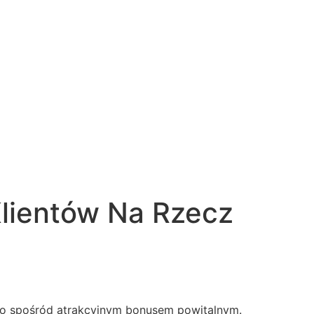
lientów Na Rzecz
ino spośród atrakcyjnym bonusem powitalnym.