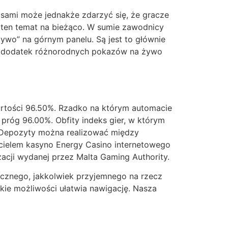
sami może jednakże zdarzyć się, że gracze
 ten temat na bieżąco. W sumie zawodnicy
ywo” na górnym panelu. Są jest to głównie
 na dodatek różnorodnych pokazów na żywo
rtości 96.50%. Rzadko na którym automacie
próg 96.00%. Obfity indeks gier, w którym
. Depozyty można realizować między
icielem kasyno Energy Casino internetowego
yzacji wydanej przez Malta Gaming Authority.
stycznego, jakkolwiek przyjemnego na rzecz
kie możliwości ułatwia nawigację. Nasza