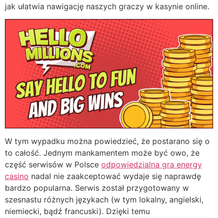
jak ułatwia nawigację naszych graczy w kasynie online.
W tym wypadku można powiedzieć, że postarano się o
to całość. Jednym mankamentem może być owo, że
część serwisów w Polsce
odpowiedzialna gra energy
casino
nadal nie zaakceptować wydaje się naprawdę
bardzo popularna. Serwis został przygotowany w
szesnastu różnych językach (w tym lokalny, angielski,
niemiecki, bądź francuski). Dzięki temu