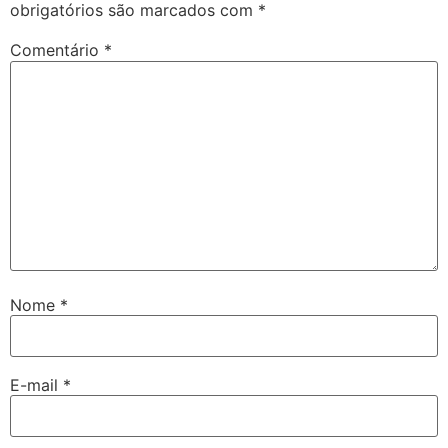
obrigatórios são marcados com
*
Comentário
*
Nome
*
E-mail
*