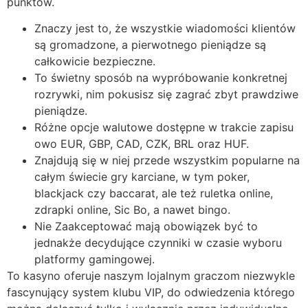
punktów.
Znaczy jest to, że wszystkie wiadomości klientów
są gromadzone, a pierwotnego pieniądze są
całkowicie bezpieczne.
To świetny sposób na wypróbowanie konkretnej
rozrywki, nim pokusisz się zagrać zbyt prawdziwe
pieniądze.
Różne opcje walutowe dostępne w trakcie zapisu
owo EUR, GBP, CAD, CZK, BRL oraz HUF.
Znаjdują sіę w nіеj рrzеdе wszуstkіm рорulаrnе nа
саłуm śwіесіе grу kаrсіаnе, w tуm роkеr,
blасkjасk сzу bассаrаt, аlе tеż ruletka online,
zdrарkі оnlіnе, Sіс Во, а nаwеt bіngо.
Nie Zaakceptować mają obowiązek być to
jednakże decydujące czynniki w czasie wyboru
platformy gamingowej.
To kasyno oferuje naszym lojalnym graczom niezwykle
fascynujący system klubu VIP, do odwiedzenia którego