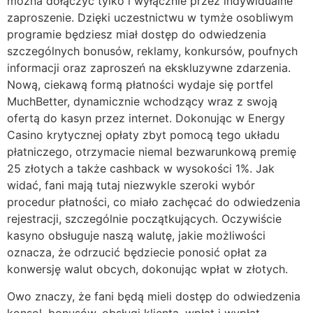
można dołączyć tylko i wyłącznie przez indywidualne
zaproszenie. Dzięki uczestnictwu w tymże osobliwym
programie będziesz miał dostęp do odwiedzenia
szczególnych bonusów, reklamy, konkursów, poufnych
informacji oraz zaproszeń na ekskluzywne zdarzenia.
Nową, ciekawą formą płatności wydaje się portfel
MuchBetter, dynamicznie wchodzący wraz z swoją
ofertą do kasyn przez internet. Dokonując w Energy
Casino krytycznej opłaty zbyt pomocą tego układu
płatniczego, otrzymacie niemal bezwarunkową premię
25 złotych a także cashback w wysokości 1%. Jak
widać, fani mają tutaj niezwykle szeroki wybór
procedur płatności, co miało zachęcać do odwiedzenia
rejestracji, szczególnie początkujących. Oczywiście
kasyno obsługuje naszą walutę, jakie możliwości
oznacza, że odrzucić będziecie ponosić opłat za
konwersję walut obcych, dokonując wpłat w złotych.
Owo znaczy, że fani będą mieli dostęp do odwiedzenia
konsol, bonusów, obsługi klienta, wpłat i wypłat,