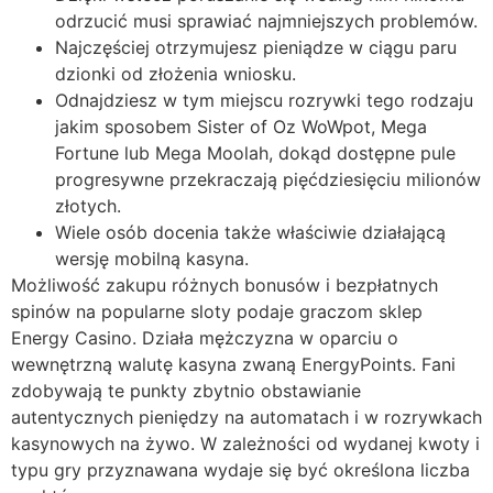
odrzucić musi sprawiać najmniejszych problemów.
Najczęściej otrzymujesz pieniądze w ciągu paru
dzionki od złożenia wniosku.
Odnajdziesz w tym miejscu rozrywki tego rodzaju
jakim sposobem Sister of Oz WoWpot, Mega
Fortune lub Mega Moolah, dokąd dostępne pule
progresywne przekraczają pięćdziesięciu milionów
złotych.
Wiele osób docenia także właściwie działającą
wersję mobilną kasyna.
Możliwość zakupu różnych bonusów i bezpłatnych
spinów na popularne sloty podaje graczom sklep
Energy Casino. Działa mężczyzna w oparciu o
wewnętrzną walutę kasyna zwaną EnergyPoints. Fani
zdobywają te punkty zbytnio obstawianie
autentycznych pieniędzy na automatach i w rozrywkach
kasynowych na żywo. W zależności od wydanej kwoty i
typu gry przyznawana wydaje się być określona liczba