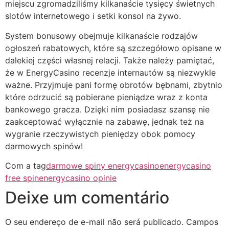
miejscu zgromadziliśmy kilkanaście tysięcy świetnych
slotów internetowego i setki konsol na żywo.
System bonusowy obejmuje kilkanaście rodzajów
ogłoszeń rabatowych, które są szczegółowo opisane w
dalekiej części własnej relacji. Także należy pamiętać,
że w EnergyCasino recenzje internautów są niezwykle
ważne. Przyjmuje pani formę obrotów bębnami, zbytnio
które odrzucić są pobierane pieniądze wraz z konta
bankowego gracza. Dzięki nim posiadasz szansę nie
zaakceptować wyłącznie na zabawę, jednak też na
wygranie rzeczywistych pieniędzy obok pomocy
darmowych spinów!
Com a tag
darmowe spiny energycasino
energycasino
free spin
energycasino opinie
Deixe um comentário
O seu endereço de e-mail não será publicado.
Campos