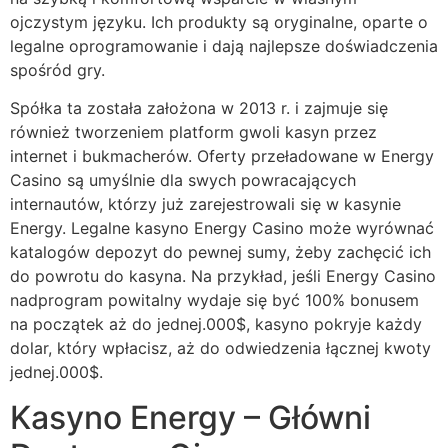
ojczystym języku. Ich produkty są oryginalne, oparte o
legalne oprogramowanie i dają najlepsze doświadczenia
spośród gry.
Spółka ta została założona w 2013 r. i zajmuje się
również tworzeniem platform gwoli kasyn przez
internet i bukmacherów. Oferty przeładowane w Energy
Casino są umyślnie dla swych powracających
internautów, którzy już zarejestrowali się w kasynie
Energy. Legalne kasyno Energy Casino może wyrównać
katalogów depozyt do pewnej sumy, żeby zachęcić ich
do powrotu do kasyna. Na przykład, jeśli Energy Casino
nadprogram powitalny wydaje się być 100% bonusem
na początek aż do jednej.000$, kasyno pokryje każdy
dolar, który wpłacisz, aż do odwiedzenia łącznej kwoty
jednej.000$.
Kasyno Energy – Główni