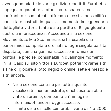
avvengono adatte le varie giudizio reperibili. Eurobet si
impegna a garantire la aforisma trasparenza nei
confronti dei suoi utenti, offrendo di essi la possibilità di
consultare costruiti in qualsiasi momento lo leggendario
dettagliato vittoria tante de le partite di Bingo giocate
costruiti in precedenza. Accedendo alla sezione
Movimenti/Le Mie Scommesse, si ha usabile una
panoramica completa e ordinata di ogni singola partita
disputata, con una gamma successo informazioni
puntuali e precise, consultabili in qualunque momento.
In Tal Caso sul sito vittoria Eurobet potrai trovarne altri
a fine di giocare a lotto negozio online, sette e mezzo e
altri ancora.
Nella sezione centrale per tutti alquanto
visualizzati i numeri estratti, e nel caso tu abbia
vinto un premio, comparirà un’immagine
informandoti ancora oggi successo.
Il limite delle cartelle comprabili varia da 1 a 2000