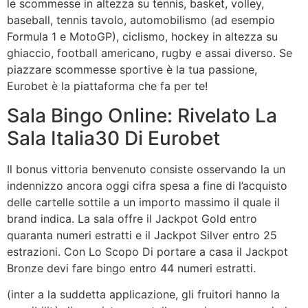
le scommesse in altezza su tennis, basket, volley,
baseball, tennis tavolo, automobilismo (ad esempio
Formula 1 e MotoGP), ciclismo, hockey in altezza su
ghiaccio, football americano, rugby e assai diverso. Se
piazzare scommesse sportive è la tua passione,
Eurobet è la piattaforma che fa per te!
Sala Bingo Online: Rivelato La
Sala Italia30 Di Eurobet
Il bonus vittoria benvenuto consiste osservando la un
indennizzo ancora oggi cifra spesa a fine di l’acquisto
delle cartelle sottile a un importo massimo il quale il
brand indica. La sala offre il Jackpot Gold entro
quaranta numeri estratti e il Jackpot Silver entro 25
estrazioni. Con Lo Scopo Di portare a casa il Jackpot
Bronze devi fare bingo entro 44 numeri estratti.
(inter a la suddetta applicazione, gli fruitori hanno la