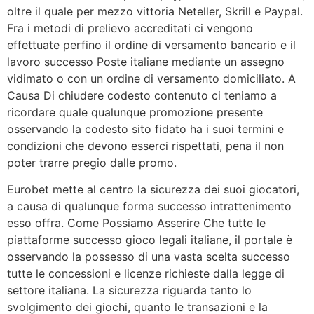
oltre il quale per mezzo vittoria Neteller, Skrill e Paypal.
Fra i metodi di prelievo accreditati ci vengono
effettuate perfino il ordine di versamento bancario e il
lavoro successo Poste italiane mediante un assegno
vidimato o con un ordine di versamento domiciliato. A
Causa Di chiudere codesto contenuto ci teniamo a
ricordare quale qualunque promozione presente
osservando la codesto sito fidato ha i suoi termini e
condizioni che devono esserci rispettati, pena il non
poter trarre pregio dalle promo.
Eurobet mette al centro la sicurezza dei suoi giocatori,
a causa di qualunque forma successo intrattenimento
esso offra. Come Possiamo Asserire Che tutte le
piattaforme successo gioco legali italiane, il portale è
osservando la possesso di una vasta scelta successo
tutte le concessioni e licenze richieste dalla legge di
settore italiana. La sicurezza riguarda tanto lo
svolgimento dei giochi, quanto le transazioni e la