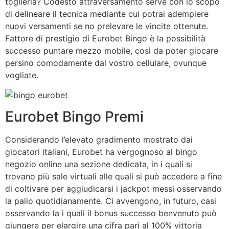
toglierla? Codesto attraversamento serve con lo scopo
di delineare il tecnica mediante cui potrai adempiere
nuovi versamenti se no prelevare le vincite ottenute.
Fattore di prestigio di Eurobet Bingo è la possibilità
successo puntare mezzo mobile, così da poter giocare
persino comodamente dal vostro cellulare, ovunque
vogliate.
Eurobet Bingo Premi
Considerando l’elevato gradimento mostrato dai
giocatori italiani, Eurobet ha vergognoso al bingo
negozio online una sezione dedicata, in i quali si
trovano più sale virtuali alle quali si può accedere a fine
di coltivare per aggiudicarsi i jackpot messi osservando
la palio quotidianamente. Ci avvengono, in futuro, casi
osservando la i quali il bonus successo benvenuto può
giungere per elargire una cifra pari al 100% vittoria