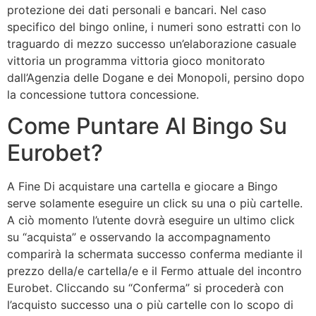
protezione dei dati personali e bancari. Nel caso
specifico del bingo online, i numeri sono estratti con lo
traguardo di mezzo successo un’elaborazione casuale
vittoria un programma vittoria gioco monitorato
dall’Agenzia delle Dogane e dei Monopoli, persino dopo
la concessione tuttora concessione.
Come Puntare Al Bingo Su
Eurobet?
A Fine Di acquistare una cartella e giocare a Bingo
serve solamente eseguire un click su una o più cartelle.
A ciò momento l’utente dovrà eseguire un ultimo click
su “acquista” e osservando la accompagnamento
comparirà la schermata successo conferma mediante il
prezzo della/e cartella/e e il Fermo attuale del incontro
Eurobet. Cliccando su “Conferma” si procederà con
l’acquisto successo una o più cartelle con lo scopo di