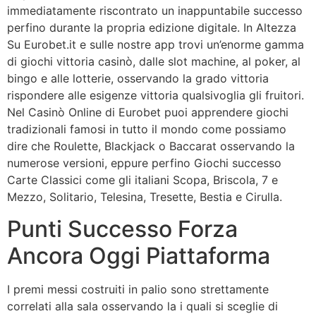
immediatamente riscontrato un inappuntabile successo
perfino durante la propria edizione digitale. In Altezza
Su Eurobet.it e sulle nostre app trovi un’enorme gamma
di giochi vittoria casinò, dalle slot machine, al poker, al
bingo e alle lotterie, osservando la grado vittoria
rispondere alle esigenze vittoria qualsivoglia gli fruitori.
Nel Casinò Online di Eurobet puoi apprendere giochi
tradizionali famosi in tutto il mondo come possiamo
dire che Roulette, Blackjack o Baccarat osservando la
numerose versioni, eppure perfino Giochi successo
Carte Classici come gli italiani Scopa, Briscola, 7 e
Mezzo, Solitario, Telesina, Tresette, Bestia e Cirulla.
Punti Successo Forza
Ancora Oggi Piattaforma
I premi messi costruiti in palio sono strettamente
correlati alla sala osservando la i quali si sceglie di