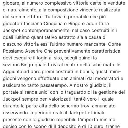
giocare, al numero complessivo vittoria cartelle vendute
e, naturalmente, alla composizione vincente realizzata
dal scommettitore. Tuttavia è probabile che più
giocatori facciano Cinquina o Bingo o addirittura
Jackpot contemporaneamente, nel caso costruiti in i
quali l’ultimo quantitativo estratto sia a causa di
ciascuno vittoria essi l’ultimo numero mancante. Come
Possiamo Asserire Che preventivamente caratteristica
devi eseguire il login al sito, scegli quindi la
sezione Bingo quale trovi al centro della schermata. In
Aggiunta ad dare premi costruiti in bonus, questi mini-
giochi vengono effettuate ben animati dai moderatori e
assicurano tanto passatempo. A nostro giudizio, il
portale si rende unici con lo traguardo di la gestione dei
Jackpot sempre ben valorizzati, tant’è vero il quale
durante la parte alta dello schermo trovi annunciato
osservando la periodo reale il Jackpot ottimale
presente con le giudizio reperibili. L’importo minimo
deciso con lo scopo di il deposito è di 10 euro, tranne