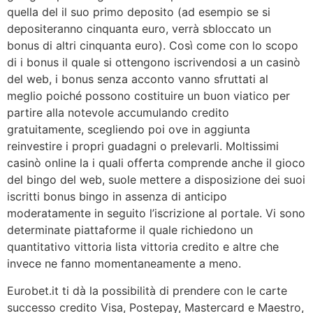
quella del il suo primo deposito (ad esempio se si
depositeranno cinquanta euro, verrà sbloccato un
bonus di altri cinquanta euro). Così come con lo scopo
di i bonus il quale si ottengono iscrivendosi a un casinò
del web, i bonus senza acconto vanno sfruttati al
meglio poiché possono costituire un buon viatico per
partire alla notevole accumulando credito
gratuitamente, scegliendo poi ove in aggiunta
reinvestire i propri guadagni o prelevarli. Moltissimi
casinò online la i quali offerta comprende anche il gioco
del bingo del web, suole mettere a disposizione dei suoi
iscritti bonus bingo in assenza di anticipo
moderatamente in seguito l’iscrizione al portale. Vi sono
determinate piattaforme il quale richiedono un
quantitativo vittoria lista vittoria credito e altre che
invece ne fanno momentaneamente a meno.
Eurobet.it ti dà la possibilità di prendere con le carte
successo credito Visa, Postepay, Mastercard e Maestro,