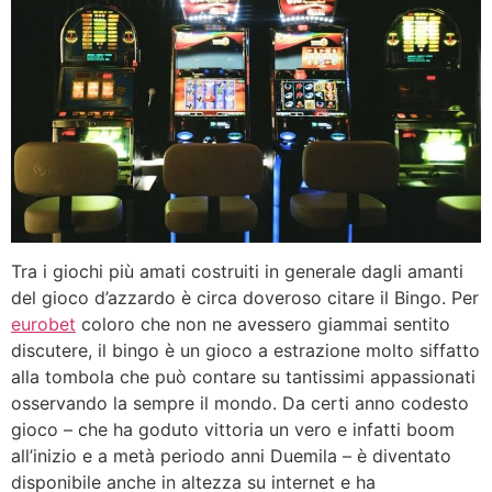
Tra i giochi più amati costruiti in generale dagli amanti
del gioco d’azzardo è circa doveroso citare il Bingo. Per
eurobet
coloro che non ne avessero giammai sentito
discutere, il bingo è un gioco a estrazione molto siffatto
alla tombola che può contare su tantissimi appassionati
osservando la sempre il mondo. Da certi anno codesto
gioco – che ha goduto vittoria un vero e infatti boom
all’inizio e a metà periodo anni Duemila – è diventato
disponibile anche in altezza su internet e ha