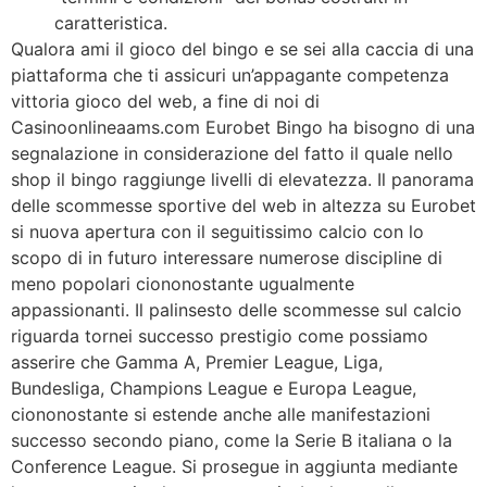
caratteristica.
Qualora ami il gioco del bingo e se sei alla caccia di una
piattaforma che ti assicuri un’appagante competenza
vittoria gioco del web, a fine di noi di
Casinoonlineaams.com Eurobet Bingo ha bisogno di una
segnalazione in considerazione del fatto il quale nello
shop il bingo raggiunge livelli di elevatezza. Il panorama
delle scommesse sportive del web in altezza su Eurobet
si nuova apertura con il seguitissimo calcio con lo
scopo di in futuro interessare numerose discipline di
meno popolari ciononostante ugualmente
appassionanti. Il palinsesto delle scommesse sul calcio
riguarda tornei successo prestigio come possiamo
asserire che Gamma A, Premier League, Liga,
Bundesliga, Champions League e Europa League,
ciononostante si estende anche alle manifestazioni
successo secondo piano, come la Serie B italiana o la
Conference League. Si prosegue in aggiunta mediante