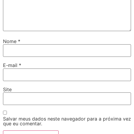
Nome
*
E-mail
*
Site
Salvar meus dados neste navegador para a próxima vez
que eu comentar.