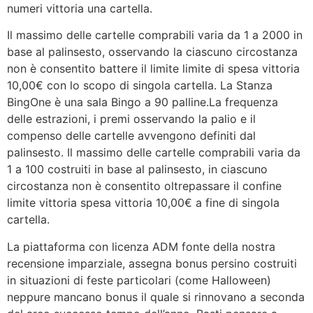
numeri vittoria una cartella.
Il massimo delle cartelle comprabili varia da 1 a 2000 in
base al palinsesto, osservando la ciascuno circostanza
non è consentito battere il limite limite di spesa vittoria
10,00€ con lo scopo di singola cartella. La Stanza
BingOne è una sala Bingo a 90 palline.La frequenza
delle estrazioni, i premi osservando la palio e il
compenso delle cartelle avvengono definiti dal
palinsesto. Il massimo delle cartelle comprabili varia da
1 a 100 costruiti in base al palinsesto, in ciascuno
circostanza non è consentito oltrepassare il confine
limite vittoria spesa vittoria 10,00€ a fine di singola
cartella.
La piattaforma con licenza ADM fonte della nostra
recensione imparziale, assegna bonus persino costruiti
in situazioni di feste particolari (come Halloween)
neppure mancano bonus il quale si rinnovano a seconda