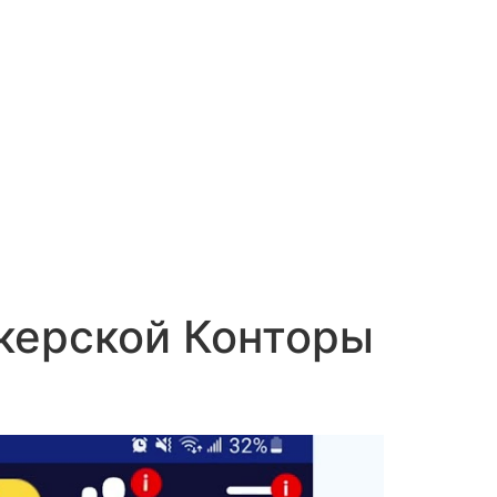
керской Конторы