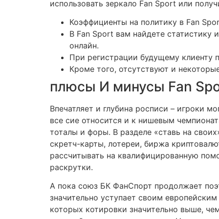
использовать зеркало Fan Sport или получ
Коэффициенты на политику в Fan Spo
В Fan Sport вам найдете статистику 
онлайн.
При регистрации будущему клиенту пр
Кроме того, отсутствуют и некоторые
плюсы И минусы Fan Spo
Впечатляет и глубина росписи – игроки мо
все сие относится и к нишевым чемпионат
тоталы и форы. В разделе «ставь на своих
скретч-карты, лотереи, биржа криптовалю
рассчитывать на квалифицированную помо
раскрутки.
А пока союз БК ФанСпорт продолжает поэ
значительно уступает своим европейским
которых котировки значительно выше, чем