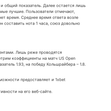
, и общий показатель. Далее остается лишь
амые лучшие. Пользователи отмечают,
ет время. Среднее время ответа возле
н составить нота 1 часа, союз довольно
ентами. Лишь реже проводятся
мотрим коэффициенты на матч US Open
ель 1.93, на победу Кольшрайбера – 1.8.
зможности предоставляет и 1xbet
ивности на его веб-сайте.