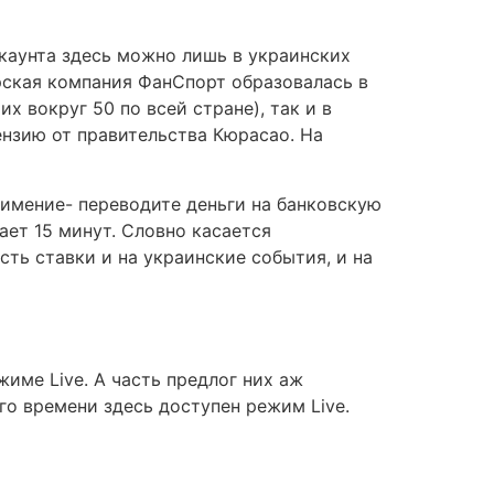
ккаунта здесь можно лишь в украинских
рская компания ФанСпорт образовалась в
х вокруг 50 по всей стране), так и в
ензию от правительства Кюрасао. На
оимение- переводите деньги на банковскую
ает 15 минут. Словно касается
сть ставки и на украинские события, и на
жиме Live. А часть предлог них аж
о времени здесь доступен режим Live.