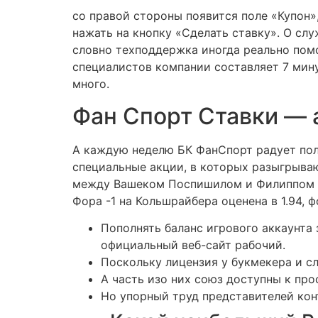
со правой стороны появится поле «‎Купон»
нажать на кнопку «‎Сделать ставку»‎‎. О 
словно техподдержка иногда реально помо
специалистов компании составляет 7 мину
много.
Фан Спорт Ставки — 
А каждую неделю БК ФанСпорт радует по
специальные акции, в которых разыгрыва
между Вашеком Поспишилом и Филиппом Ко
Фора -1 на Кольшрайбера оценена в 1.94, ф
Пополнять баланс игрового аккаунта
официальный веб-сайт рабочий.
Поскольку лицензия у букмекера и сл
А часть изо них союз доступны к пр
Но упорный труд представителей кон