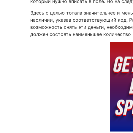
который нужно вписать в поле. Но на сле
Здесь с целью тотала значительнее и мен
наоличии, указав соответствующий код. Р
возможность снять эти деньги, необходи
должен состоять наименьшее количество и