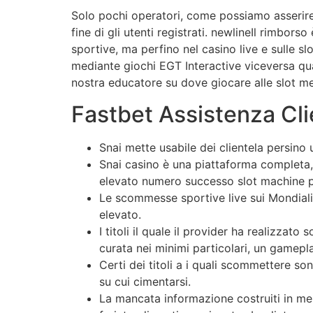
Solo pochi operatori, come possiamo asserire
fine di gli utenti registrati. newlineIl rimbor
sportive, ma perfino nel casino live e sulle s
mediante giochi EGT Interactive viceversa q
nostra educatore su dove giocare alle slot me
Fastbet Assistenza Cli
Snai mette usabile dei clientela persino
Snai casino è una piattaforma completa, 
elevato numero successo slot machine pe
Le scommesse sportive live sui Mondiali
elevato.
I titoli il quale il provider ha realizza
curata nei minimi particolari, un gameplay
Certi dei titoli a i quali scommettere so
su cui cimentarsi.
La mancata informazione costruiti in merit