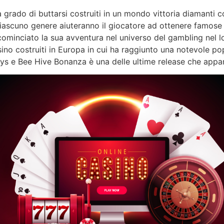
 grado di buttarsi costruiti in un mondo vittoria diamanti 
a ciascuno genere aiuteranno il giocatore ad ottenere famos
ominciato la sua avventura nel universo del gambling nel lon
o costruiti in Europa in cui ha raggiunto una notevole popol
s e Bee Hive Bonanza è una delle ultime release che appar