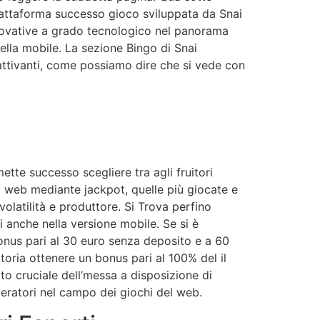
attaforma successo gioco sviluppata da Snai
nnovative a grado tecnologico nel panorama
ella mobile. La sezione Bingo di Snai
cattivanti, come possiamo dire che si vede con
ette successo scegliere tra agli fruitori
el web mediante jackpot, quelle più giocate e
 volatilità e produttore. Si Trova perfino
i anche nella versione mobile. Se si è
 bonus pari al 30 euro senza deposito e a 60
toria ottenere un bonus pari al 100% del il
to cruciale dell’messa a disposizione di
ratori nel campo dei giochi del web.