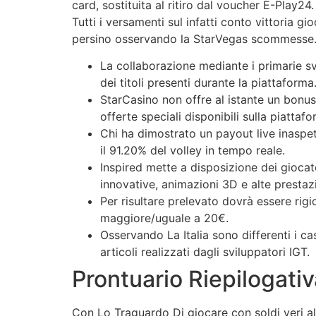
card, sostituita al ritiro dal voucher E-Pla
Tutti i versamenti sul infatti conto vittoria
persino osservando la StarVegas scommesse
La collaborazione mediante i primarie sv
dei titoli presenti durante la piattaforma
StarCasino non offre al istante un bonus
offerte speciali disponibili sulla piattafo
Chi ha dimostrato un payout live inaspe
il 91.20% del volley in tempo reale.
Inspired mette a disposizione dei giocat
innovative, animazioni 3D e alte prestazi
Per risultare prelevato dovrà essere ri
maggiore/uguale a 20€.
Osservando La Italia sono differenti i ca
articoli realizzati dagli sviluppatori IGT.
Prontuario Riepilogati
Con Lo Traguardo Di giocare con soldi veri a