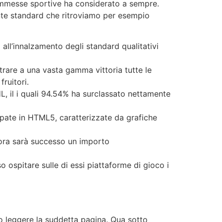
commesse sportive ha considerato a sempre.
ente standard che ritroviamo per esempio
all’innalzamento degli standard qualitativi
trare a una vasta gamma vittoria tutte le
fruitori.
, il i quali 94.54% ha surclassato nettamente
uppate in HTML5, caratterizzate da grafiche
lora sarà successo un importo
o ospitare sulle di essi piattaforme di gioco i
o leggere la suddetta pagina. Qua sotto