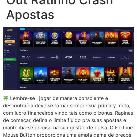
Apostas
Lembre-se , jogar de manera consciente e
descontraída deve se tornar sempre sua primary meta,
com lucro financeiros vindo tais como o bonus. Rapines
de começar, defina o limite fluido pra suas apostas e
mantenha-se preciso na sua gestão de bolsa. O Fortune
Mouse Button proporciona uma ampla gama de preços