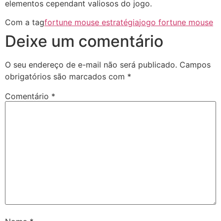
elementos cependant valiosos do jogo.
Com a tag
fortune mouse estratégia
jogo fortune mouse
Deixe um comentário
O seu endereço de e-mail não será publicado.
Campos
obrigatórios são marcados com
*
Comentário
*