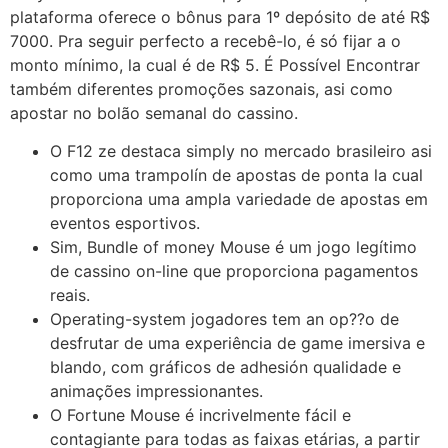
plataforma oferece o bônus para 1º depósito de até R$
7000. Pra seguir perfecto a recebê-lo, é só fijar a o
monto mínimo, la cual é de R$ 5. É Possível Encontrar
também diferentes promoções sazonais, asi como
apostar no bolão semanal do cassino.
O F12 ze destaca simply no mercado brasileiro asi
como uma trampolín de apostas de ponta la cual
proporciona uma ampla variedade de apostas em
eventos esportivos.
Sim, Bundle of money Mouse é um jogo legítimo
de cassino on-line que proporciona pagamentos
reais.
Operating-system jogadores tem an op??o de
desfrutar de uma experiência de game imersiva e
blando, com gráficos de adhesión qualidade e
animações impressionantes.
O Fortune Mouse é incrivelmente fácil e
contagiante para todas as faixas etárias, a partir