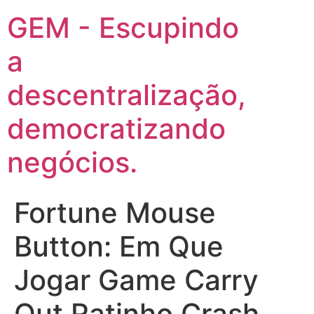
GEM - Escupindo
a
descentralização,
democratizando
negócios.
Fortune Mouse
Button: Em Que
Jogar Game Carry
Out Ratinho Crash