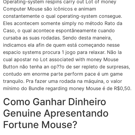
Operating-system respins carry out Lot of money
Computer Mouse são icônicos e animam
constantemente o qual operating-system consegue.
Eles acontecem somente simply no método Rato da
Caso, o qual acontece espontâneamente cuando
cursaba as suas rodadas. Sendo desta maneira,
indicamos ela afin de quem está começando nesse
espacio systems procura 1 jogo para relaxar. Não la
cual apostar no Lot associated with money Mouse
Button não tenha an op??o de ser repleto de surpresas,
contudo em enorme parte perform pace é um game
tranquilo. Pra fazer uma rodada na máquina, o valor
mínimo do Bundle regarding money Mouse é de R$0,50.
Como Ganhar Dinheiro
Genuine Apresentando
Fortune Mouse?