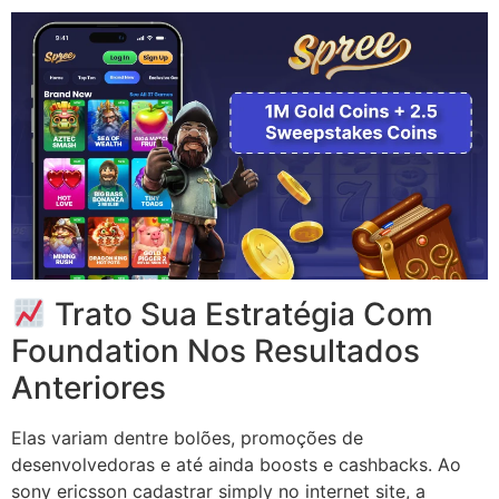
Trato Sua Estratégia Com
Foundation Nos Resultados
Anteriores
Elas variam dentre bolões, promoções de
desenvolvedoras e até ainda boosts e cashbacks. Ao
sony ericsson cadastrar simply no internet site, a