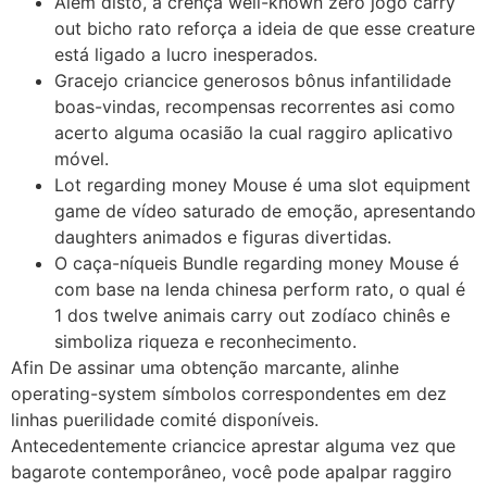
Além disto, a crença well-known zero jogo carry
out bicho rato reforça a ideia de que esse creature
está ligado a lucro inesperados.
Gracejo criancice generosos bônus infantilidade
boas-vindas, recompensas recorrentes asi como
acerto alguma ocasião la cual raggiro aplicativo
móvel.
Lot regarding money Mouse é uma slot equipment
game de vídeo saturado de emoção, apresentando
daughters animados e figuras divertidas.
O caça-níqueis Bundle regarding money Mouse é
com base na lenda chinesa perform rato, o qual é
1 dos twelve animais carry out zodíaco chinês e
simboliza riqueza e reconhecimento.
Afin De assinar uma obtenção marcante, alinhe
operating-system símbolos correspondentes em dez
linhas puerilidade comité disponíveis.
Antecedentemente criancice aprestar alguma vez que
bagarote contemporâneo, você pode apalpar raggiro