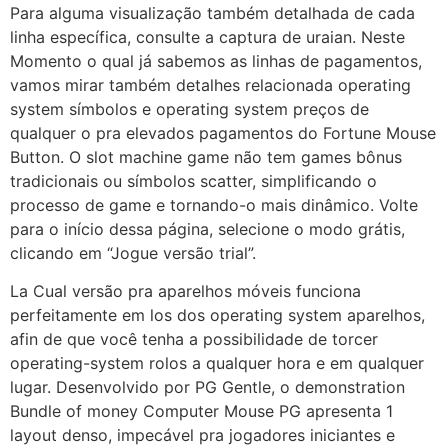
Para alguma visualização também detalhada de cada
linha específica, consulte a captura de uraian. Neste
Momento o qual já sabemos as linhas de pagamentos,
vamos mirar também detalhes relacionada operating
system símbolos e operating system preços de
qualquer o pra elevados pagamentos do Fortune Mouse
Button. O slot machine game não tem games bônus
tradicionais ou símbolos scatter, simplificando o
processo de game e tornando-o mais dinâmico. Volte
para o início dessa página, selecione o modo grátis,
clicando em “Jogue versão trial”.
La Cual versão pra aparelhos móveis funciona
perfeitamente em los dos operating system aparelhos,
afin de que você tenha a possibilidade de torcer
operating-system rolos a qualquer hora e em qualquer
lugar. Desenvolvido por PG Gentle, o demonstration
Bundle of money Computer Mouse PG apresenta 1
layout denso, impecável pra jogadores iniciantes e