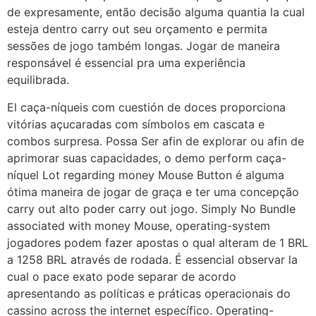
de expresamente, então decisão alguma quantia la cual
esteja dentro carry out seu orçamento e permita
sessões de jogo também longas. Jogar de maneira
responsável é essencial pra uma experiência
equilibrada.
El caça-níqueis com cuestión de doces proporciona
vitórias açucaradas com símbolos em cascata e
combos surpresa. Possa Ser afin de explorar ou afin de
aprimorar suas capacidades, o demo perform caça-
níquel Lot regarding money Mouse Button é alguma
ótima maneira de jogar de graça e ter uma concepção
carry out alto poder carry out jogo. Simply No Bundle
associated with money Mouse, operating-system
jogadores podem fazer apostas o qual alteram de 1 BRL
a 1258 BRL através de rodada. É essencial observar la
cual o pace exato pode separar de acordo
apresentando as políticas e práticas operacionais do
cassino across the internet específico. Operating-