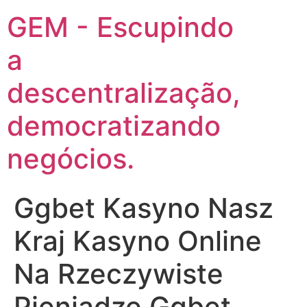
GEM - Escupindo
a
descentralização,
democratizando
negócios.
Ggbet Kasyno Nasz
Kraj Kasyno Online
Na Rzeczywiste
Pieniądze Ggbet