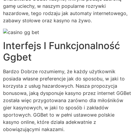
gamę uciechy, w naszym popularne rozrywki
hazardowe, tego rodzaju jak automaty internetowego,
zabawy stołowe oraz kasyno na żywo.
Interfejs I Funkcjonalność
Ggbet
Bardzo Dobrze rozumiemy, że każdy użytkownik
posiada własne preferencje jak do sposobu, w jaki to
korzysta z usług hazardowych. Nasza propozycja
bonusowa, jaką dysponuje kasyno przez internet GGBet
została więc przygotowana zarówno dla miłośników
gier kasynowych, w jaki to sposób i zakładów
sportowych. GGBet to w pełni ustawowe polskie
kasyno online, które działa adekwatnie z
obowiązującymi nakazami.