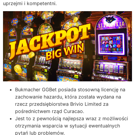
uprzejmi i kompetentni.
Bukmacher GGBet posiada stosowną licencję na
zachowanie hazardu, która została wydana na
rzecz przedsiębiorstwa Brivio Limited za
pośrednictwem rząd Curacao.
Jest to z pewnością najlepsza wraz z możliwości
otrzymania wsparcia w sytuacji ewentualnych
pytań lub problemów.