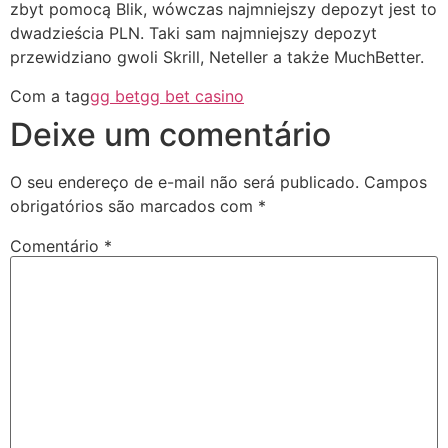
zbyt pomocą Blik, wówczas najmniejszy depozyt jest to
dwadzieścia PLN. Taki sam najmniejszy depozyt
przewidziano gwoli Skrill, Neteller a także MuchBetter.
Com a tag
gg bet
gg bet casino
Deixe um comentário
O seu endereço de e-mail não será publicado.
Campos
obrigatórios são marcados com
*
Comentário
*