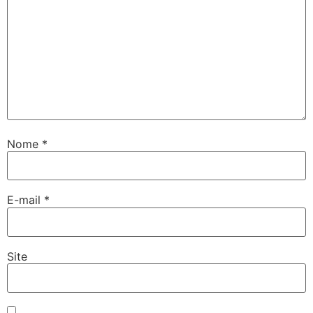
Nome
*
E-mail
*
Site