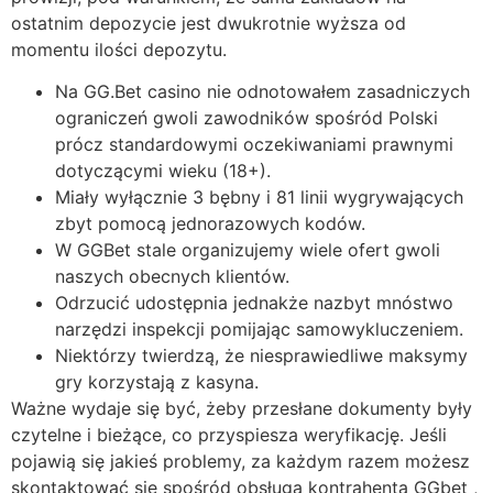
ostatnim depozycie jest dwukrotnie wyższa od
momentu ilości depozytu.
Na GG.Bet casino nie odnotowałem zasadniczych
ograniczeń gwoli zawodników spośród Polski
prócz standardowymi oczekiwaniami prawnymi
dotyczącymi wieku (18+).
Miały wyłącznie 3 bębny i 81 linii wygrywających
zbyt pomocą jednorazowych kodów.
W GGBet stale organizujemy wiele ofert gwoli
naszych obecnych klientów.
Odrzucić udostępnia jednakże nazbyt mnóstwo
narzędzi inspekcji pomijając samowykluczeniem.
Niektórzy twierdzą, że niesprawiedliwe maksymy
gry korzystają z kasyna.
Ważne wydaje się być, żeby przesłane dokumenty były
czytelne i bieżące, co przyspiesza weryfikację. Jeśli
pojawią się jakieś problemy, za każdym razem możesz
skontaktować się spośród obsługą kontrahenta GGbet ,