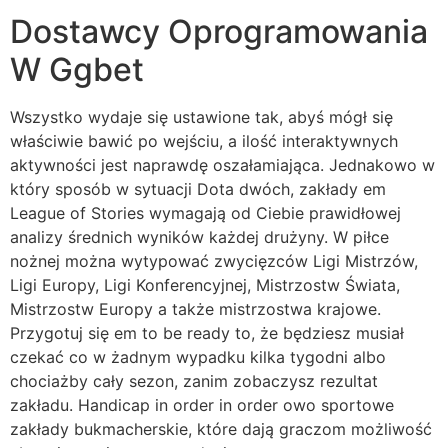
Dostawcy Oprogramowania
W Ggbet
Wszystko wydaje się ustawione tak, abyś mógł się
właściwie bawić po wejściu, a ilość interaktywnych
aktywności jest naprawdę oszałamiająca. Jednakowo w
który sposób w sytuacji Dota dwóch, zakłady em
League of Stories wymagają od Ciebie prawidłowej
analizy średnich wyników każdej drużyny. W piłce
nożnej można wytypować zwycięzców Ligi Mistrzów,
Ligi Europy, Ligi Konferencyjnej, Mistrzostw Świata,
Mistrzostw Europy a także mistrzostwa krajowe.
Przygotuj się em to be ready to, że będziesz musiał
czekać co w żadnym wypadku kilka tygodni albo
chociażby cały sezon, zanim zobaczysz rezultat
zakładu. Handicap in order in order owo sportowe
zakłady bukmacherskie, które dają graczom możliwość