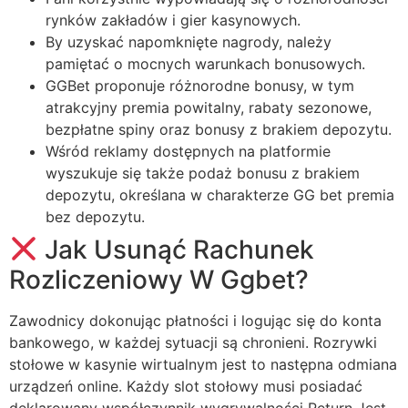
rynków zakładów i gier kasynowych.
By uzyskać napomknięte nagrody, należy
pamiętać o mocnych warunkach bonusowych.
GGBet proponuje różnorodne bonusy, w tym
atrakcyjny premia powitalny, rabaty sezonowe,
bezpłatne spiny oraz bonusy z brakiem depozytu.
Wśród reklamy dostępnych na platformie
wyszukuje się także podaż bonusu z brakiem
depozytu, określana w charakterze GG bet premia
bez depozytu.
Jak Usunąć Rachunek
Rozliczeniowy W Ggbet?
Zawodnicy dokonując płatności i logując się do konta
bankowego, w każdej sytuacji są chronieni. Rozrywki
stołowe w kasynie wirtualnym jest to następna odmiana
urządzeń online. Każdy slot stołowy musi posiadać
deklarowany współczynnik wygrywalności Return Jest