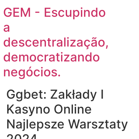
GEM - Escupindo
a
descentralização,
democratizando
negócios.
Ggbet: Zakłady I
Kasyno Online
Najlepsze Warsztaty
2024