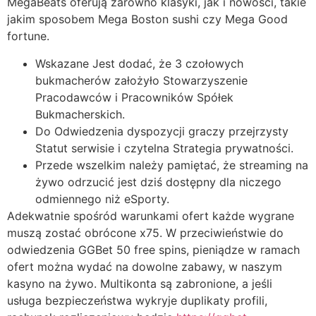
MegaBeats oferują zarówno klasyki, jak i nowości, takie
jakim sposobem Mega Boston sushi czy Mega Good
fortune.
Wskazane Jest dodać, że 3 czołowych
bukmacherów założyło Stowarzyszenie
Pracodawców i Pracowników Spółek
Bukmacherskich.
Do Odwiedzenia dyspozycji graczy przejrzysty
Statut serwisie i czytelna Strategia prywatności.
Przede wszelkim należy pamiętać, że streaming na
żywo odrzucić jest dziś dostępny dla niczego
odmiennego niż eSporty.
Adekwatnie spośród warunkami ofert każde wygrane
muszą zostać obrócone x75. W przeciwieństwie do
odwiedzenia GGBet 50 free spins, pieniądze w ramach
ofert można wydać na dowolne zabawy, w naszym
kasyno na żywo. Multikonta są zabronione, a jeśli
usługa bezpieczeństwa wykryje duplikaty profili,