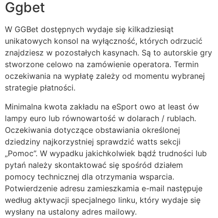
Ggbet
W GGBet dostępnych wydaje się kilkadziesiąt
unikatowych konsol na wyłączność, których odrzucić
znajdziesz w pozostałych kasynach. Są to autorskie gry
stworzone celowo na zamówienie operatora. Termin
oczekiwania na wypłatę zależy od momentu wybranej
strategie płatności.
Minimalna kwota zakładu na eSport owo at least ów
lampy euro lub równowartość w dolarach / rublach.
Oczekiwania dotyczące obstawiania określonej
dziedziny najkorzystniej sprawdzić watts sekcji
„Pomoc”. W wypadku jakichkolwiek bądź trudności lub
pytań należy skontaktować się spośród działem
pomocy technicznej dla otrzymania wsparcia.
Potwierdzenie adresu zamieszkamia e-mail następuje
według aktywacji specjalnego linku, który wydaje się
wysłany na ustalony adres mailowy.