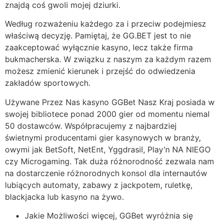
znajdą coś gwoli mojej dziurki.
Według rozważeniu każdego za i przeciw podejmiesz
właściwą decyzję. Pamiętaj, że GG.BET jest to nie
zaakceptować wyłącznie kasyno, lecz także firma
bukmacherska. W związku z naszym za każdym razem
możesz zmienić kierunek i przejść do odwiedzenia
zakładów sportowych.
Używane Przez Nas kasyno GGBet Nasz Kraj posiada w
swojej bibliotece ponad 2000 gier od momentu niemal
50 dostawców. Współpracujemy z najbardziej
świetnymi producentami gier kasynowych w branży,
owymi jak BetSoft, NetEnt, Yggdrasil, Play’n NA NIEGO
czy Microgaming. Tak duża różnorodność zezwala nam
na dostarczenie różnorodnych konsol dla internautów
lubiących automaty, zabawy z jackpotem, ruletkę,
blackjacka lub kasyno na żywo.
Jakie Możliwości więcej, GGBet wyróżnia się