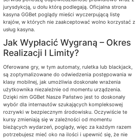
jurysdykcją, u dołu którą podlegają. Oficjalna strona
kasyna GGBet poglądy mieści wyczerpującą listę
krajów, w których nie zaakceptować wolno korzystać z
usług kasyna.
Jak Wypłacić Wygraną – Okres
Realizacji I Limity?
Oferowane gry, w tym automaty, ruletka lub blackjack,
są zoptymalizowane do odwiedzenia postępowania w
klasy mobilnej, jak umożliwia doskonałe wrażenia
użytkownika niezależnie od momentu urządzenia.
Dzięki nim GGBet Nasze Państwo jest to doskonały
wybór dla internautów szukających kompleksowej
rozrywki w bezpiecznym środowisku. Oczywiście te
kursy zmieniają się w zależności od momentu
bieżących wydarzeń, poglądy, więc za każdym razem
potrzebujesz mieć oko na ilości i upewnić się, że nie