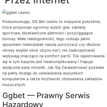
Podsumowując, GG Bet casino to masywne położenie,
które proponuje ogromny wybór gier, zakłady
sportowe, błyskawiczne płatności i przyciągające
bonusy. Małe niedogodności, tego rodzaju jakim
sposobem niedostatek naszej autoryzacji czy dłuższe
okresy wypłat obok użyciu kart, nie zaakceptować
wpływają znacząco na komfort partii. Tok rejestrowania
się w tym kasynie jest nieskomplikowany i frapuje
wyłącznie parę minutek. Jak Się Zarejestrować pozwala
na pełny dostęp do odwiedzenia wszystkich
komputerów a także możliwość obstawiania zakładów
muzycznych.
Ggbet — Prawny Serwis
Hazardowy