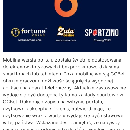
Mobilna wersja portalu została świetnie dostosowana
do ekranów dotykowych i bezproblemowo działa na
smartfonach lub tabletach. Poza mobilną wersją GGBet
oferuje graczom możliwość ściągnięcia wygodnej
aplikacji na aparat telefoniczny. Aktualnie zastosowanie
wydaje się być dostępna tylko na zakłady sportowe w
GGBet. Dokonując zapisu na witrynie portalu,
użytkownik akceptuje Przepis, potwierdzając, że
użytkowanie wraz z wortalu wydaje się być ustawowe
w tej państwa. Wskazane Jest pamiętać, że nabywcy
serwisu ponoszą odpowiedzialność prawidłowo wraz z