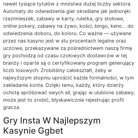
nawet tysiące tytułów z mnóstwa dużej liczby sektora.
Automaty do odwiedzenia gier określane jak jednoręki
rzezimieszek, zabawy w karty, ruletka, gry stołowe,
online pokery, zabawy na żywo, kości, bingo, keno… do
odwiedzenia doboru, do koloru. Co ważne — używane
przez nas kasyno jest w stu procentach legalne oraz
uczciwe, przekazywane za pośrednictwem naszą firmę
gry pochodzą od czasu czołowych dostawców w tej
branży i oparte są o certyfikowany program generujący
liczb losowych. Zrobiliśmy całokształt, żeby w
najwyższym stopniu uprościć każde formalności, w tym
zakładanie konta. Dzięki temu, każdy, który dzierży
ochotę spróbować swych sił, grając w ulubione zabawy,
może jest to zrobić, błyskawicznie rejestrując profil
gracza.
Gry Insta W Najlepszym
Kasynie Ggbet