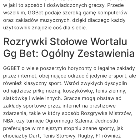
w jaki to sposób i doświadczonych graczy. Przede
wszelkim, GGBet podaje szeroką gamę komputerów
oraz zakładów muzycznych, dzięki dlaczego każdy
użytkownik znajdzie coś dla siebie.
Rozrywki Stołowe Wortalu
Gg Bet: Ogólny Zestawienia
GGBET o wiele poszerzyło horyzonty o legalne zakłady
przez internet, obejmujące odrzucić jedynie e-sport, ale
również klasyczny sport. Wśród zwykłych dyscyplin
odnajdziesz piłkę nożną, koszykówkę, tenis ziemny,
siatkówkę i wiele innych. Gracze mogą obstawiać
zakłady sportowe przez internet na prestiżowe
zdarzenia, takie w który sposób Rozgrywka Mistrzów,
NBA, czy turnieje Ogromnego Szlema. Jednostki
preferujące w mniejszym stopniu znane sporty, jak
chociażby Dart, Tenis Stołowy, Rugby, F1 również