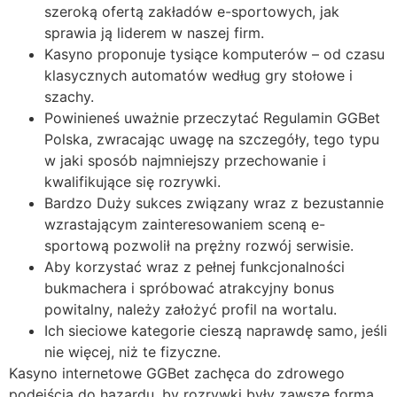
szeroką ofertą zakładów e-sportowych, jak
sprawia ją liderem w naszej firm.
Kasyno proponuje tysiące komputerów – od czasu
klasycznych automatów według gry stołowe i
szachy.
Powinieneś uważnie przeczytać Regulamin GGBet
Polska, zwracając uwagę na szczegóły, tego typu
w jaki sposób najmniejszy przechowanie i
kwalifikujące się rozrywki.
Bardzo Duży sukces związany wraz z bezustannie
wzrastającym zainteresowaniem sceną e-
sportową pozwolił na prężny rozwój serwisie.
Aby korzystać wraz z pełnej funkcjonalności
bukmachera i spróbować atrakcyjny bonus
powitalny, należy założyć profil na wortalu.
Ich sieciowe kategorie cieszą naprawdę samo, jeśli
nie więcej, niż te fizyczne.
Kasyno internetowe GGBet zachęca do zdrowego
podejścia do hazardu, by rozrywki były zawsze formą