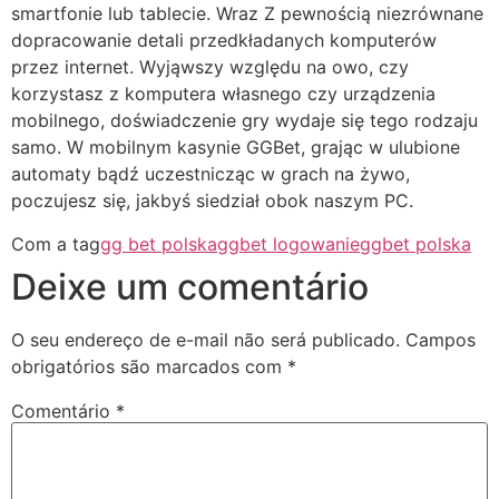
smartfonie lub tablecie. Wraz Z pewnością niezrównane
dopracowanie detali przedkładanych komputerów
przez internet. Wyjąwszy względu na owo, czy
korzystasz z komputera własnego czy urządzenia
mobilnego, doświadczenie gry wydaje się tego rodzaju
samo. W mobilnym kasynie GGBet, grając w ulubione
automaty bądź uczestnicząc w grach na żywo,
poczujesz się, jakbyś siedział obok naszym PC.
Com a tag
gg bet polska
ggbet logowanie
ggbet polska
Deixe um comentário
O seu endereço de e-mail não será publicado.
Campos
obrigatórios são marcados com
*
Comentário
*