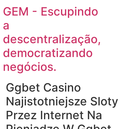
GEM - Escupindo
a
descentralização,
democratizando
negócios.
Ggbet Casino
Najistotniejsze Sloty
Przez Internet Na
Pieniądze W Ggbet