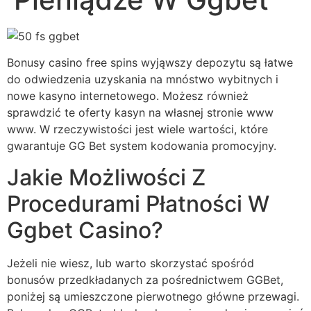
Bonusy casino free spins wyjąwszy depozytu są łatwe
do odwiedzenia uzyskania na mnóstwo wybitnych i
nowe kasyno internetowego. Możesz również
sprawdzić te oferty kasyn na własnej stronie www
www. W rzeczywistości jest wiele wartości, które
gwarantuje GG Bet system kodowania promocyjny.
Jakie Możliwości Z
Procedurami Płatności W
Ggbet Casino?
Jeżeli nie wiesz, lub warto skorzystać spośród
bonusów przedkładanych za pośrednictwem GGBet,
poniżej są umieszczone pierwotnego główne przewagi.