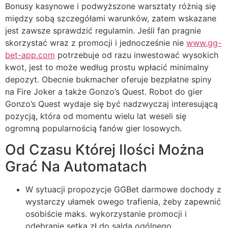
Bonusy kasynowe i podwyższone warsztaty różnią się
między sobą szczegółami warunków, zatem wskazane
jest zawsze sprawdzić regulamin. Jeśli fan pragnie
skorzystać wraz z promocji i jednocześnie nie
www.gg-
bet-app.com
potrzebuje od razu inwestować wysokich
kwot, jest to może według prostu wpłacić minimalny
depozyt. Obecnie bukmacher oferuje bezpłatne spiny
na Fire Joker a także Gonzo’s Quest. Robot do gier
Gonzo’s Quest wydaje się być nadzwyczaj interesującą
pozycją, która od momentu wielu lat weseli się
ogromną popularnością fanów gier losowych.
Od Czasu Której Ilości Można
Grać Na Automatach
W sytuacji propozycje GGBet darmowe dochody z
wystarczy ułamek owego trafienia, żeby zapewnić
osobiście maks. wykorzystanie promocji i
odebranie setka zł do salda ogólnego.