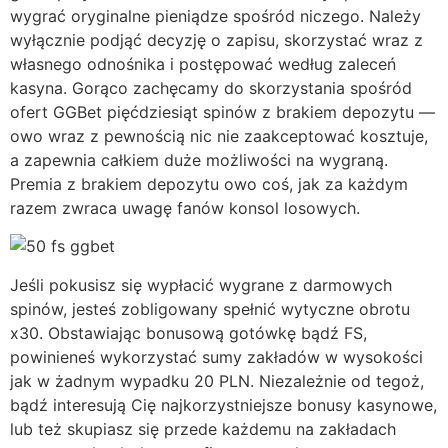
wygrać oryginalne pieniądze spośród niczego. Należy
wyłącznie podjąć decyzję o zapisu, skorzystać wraz z
własnego odnośnika i postępować według zaleceń
kasyna. Gorąco zachęcamy do skorzystania spośród
ofert GGBet pięćdziesiąt spinów z brakiem depozytu —
owo wraz z pewnością nic nie zaakceptować kosztuje,
a zapewnia całkiem duże możliwości na wygraną.
Premia z brakiem depozytu owo coś, jak za każdym
razem zwraca uwagę fanów konsol losowych.
Jeśli pokusisz się wypłacić wygrane z darmowych
spinów, jesteś zobligowany spełnić wytyczne obrotu
x30. Obstawiając bonusową gotówkę bądź FS,
powinieneś wykorzystać sumy zakładów w wysokości
jak w żadnym wypadku 20 PLN. Niezależnie od tegoż,
bądź interesują Cię najkorzystniejsze bonusy kasynowe,
lub też skupiasz się przede każdemu na zakładach