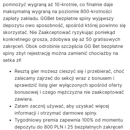
pomnożyć wygraną aż 10-krotnie, co finalnie daje
maksymalną wygraną na poziomie 800-krotności
zapłaty zakładu. GGBet bezpłatne spiny wyjąwszy
depozytu owo sposobność, spośród której powinno się
skorzystać. Nie Zaakceptować ryzykując poniekąd
konkretnego grosza, zdobywa się aż 50 gratisowych
zakręceń. Obok odrobinie szczęścia GG Bet bezpłatne
spiny zbyt rejestrację można zamienić chociażby na
setka zł!
Resztą gier możesz cieszyć się i przebierać, choć
zalecamy zajrzeć do sekcji wraz z bonusem i
sprawdzić listę gier wyłączonych spośród oferty
bonusowej i czego mężczyzna nie zaakceptować
zawiera.
Zatem zacznij używać, aby uzyskać więcej
informacji i otrzymać darmowe spiny.
Tygodniowy premia zapewnia 100% od momentu
depozytu do 800 PLN i 25 bezpłatnych zakręceń