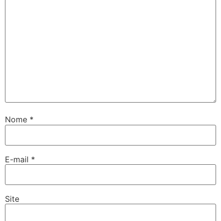
Nome
*
E-mail
*
Site