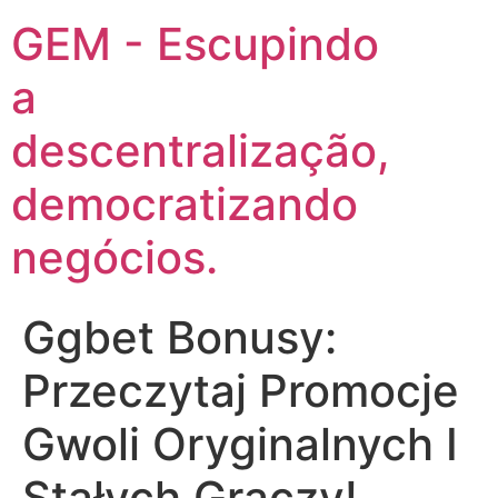
GEM - Escupindo
a
descentralização,
democratizando
negócios.
Ggbet Bonusy:
Przeczytaj Promocje
Gwoli Oryginalnych I
Stałych Graczy!