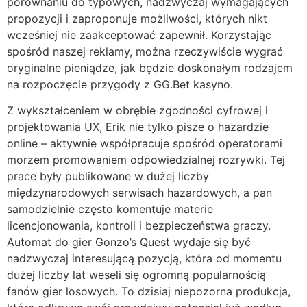
porównaniu do typowych, nadzwyczaj wymagających
propozycji i zaproponuje możliwości, których nikt
wcześniej nie zaakceptować zapewnił. Korzystając
spośród naszej reklamy, można rzeczywiście wygrać
oryginalne pieniądze, jak będzie doskonałym rodzajem
na rozpoczęcie przygody z GG.Bet kasyno.
Z wykształceniem w obrębie zgodności cyfrowej i
projektowania UX, Erik nie tylko pisze o hazardzie
online – aktywnie współpracuje spośród operatorami
morzem promowaniem odpowiedzialnej rozrywki. Tej
prace były publikowane w dużej liczby
międzynarodowych serwisach hazardowych, a pan
samodzielnie często komentuje materie
licencjonowania, kontroli i bezpieczeństwa graczy.
Automat do gier Gonzo’s Quest wydaje się być
nadzwyczaj interesującą pozycją, która od momentu
dużej liczby lat weseli się ogromną popularnością
fanów gier losowych. To dzisiaj niepozorna produkcja,