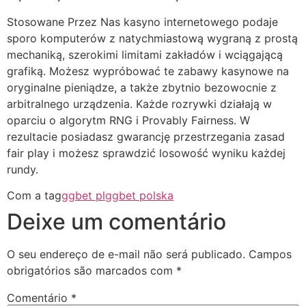
Stosowane Przez Nas kasyno internetowego podaje
sporo komputerów z natychmiastową wygraną z prostą
mechaniką, szerokimi limitami zakładów i wciągającą
grafiką. Możesz wypróbować te zabawy kasynowe na
oryginalne pieniądze, a także zbytnio bezowocnie z
arbitralnego urządzenia. Każde rozrywki działają w
oparciu o algorytm RNG i Provably Fairness. W
rezultacie posiadasz gwarancję przestrzegania zasad
fair play i możesz sprawdzić losowość wyniku każdej
rundy.
Com a tag
ggbet pl
ggbet polska
Deixe um comentário
O seu endereço de e-mail não será publicado.
Campos
obrigatórios são marcados com
*
Comentário
*