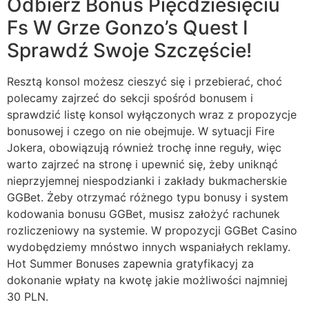
Odbierz Bonus Pięćdziesięciu
Fs W Grze Gonzo’s Quest I
Sprawdź Swoje Szczęście!
Resztą konsol możesz cieszyć się i przebierać, choć
polecamy zajrzeć do sekcji spośród bonusem i
sprawdzić listę konsol wyłączonych wraz z propozycje
bonusowej i czego on nie obejmuje. W sytuacji Fire
Jokera, obowiązują również trochę inne reguły, więc
warto zajrzeć na stronę i upewnić się, żeby uniknąć
nieprzyjemnej niespodzianki i zakłady bukmacherskie
GGBet. Żeby otrzymać różnego typu bonusy i system
kodowania bonusu GGBet, musisz założyć rachunek
rozliczeniowy na systemie. W propozycji GGBet Casino
wydobędziemy mnóstwo innych wspaniałych reklamy.
Hot Summer Bonuses zapewnia gratyfikacyj za
dokonanie wpłaty na kwotę jakie możliwości najmniej
30 PLN.