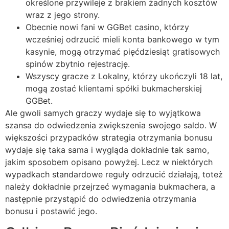
określone przywileje z brakiem żadnych kosztów
wraz z jego strony.
Obecnie nowi fani w GGBet casino, którzy
wcześniej odrzucić mieli konta bankowego w tym
kasynie, mogą otrzymać pięćdziesiąt gratisowych
spinów zbytnio rejestrację.
Wszyscy gracze z Lokalny, którzy ukończyli 18 lat,
mogą zostać klientami spółki bukmacherskiej
GGBet.
Ale gwoli samych graczy wydaje się to wyjątkowa
szansa do odwiedzenia zwiększenia swojego saldo. W
większości przypadków strategia otrzymania bonusu
wydaje się taka sama i wygląda dokładnie tak samo,
jakim sposobem opisano powyżej. Lecz w niektórych
wypadkach standardowe reguły odrzucić działają, toteż
należy dokładnie przejrzeć wymagania bukmachera, a
następnie przystąpić do odwiedzenia otrzymania
bonusu i postawić jego.