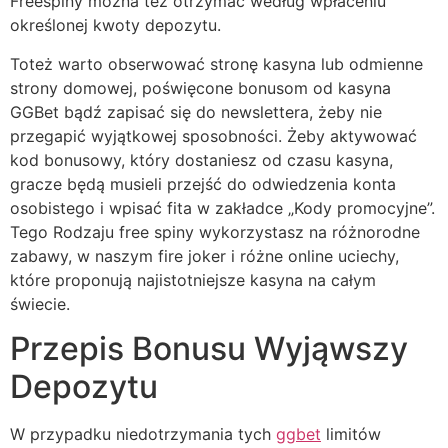
Freespiny można też otrzymać według wpłaceniu
określonej kwoty depozytu.
Toteż warto obserwować stronę kasyna lub odmienne
strony domowej, poświęcone bonusom od kasyna
GGBet bądź zapisać się do newslettera, żeby nie
przegapić wyjątkowej sposobności. Żeby aktywować
kod bonusowy, który dostaniesz od czasu kasyna,
gracze będą musieli przejść do odwiedzenia konta
osobistego i wpisać fita w zakładce „Kody promocyjne”.
Tego Rodzaju free spiny wykorzystasz na różnorodne
zabawy, w naszym fire joker i różne online uciechy,
które proponują najistotniejsze kasyna na całym
świecie.
Przepis Bonusu Wyjąwszy
Depozytu
W przypadku niedotrzymania tych
ggbet
limitów