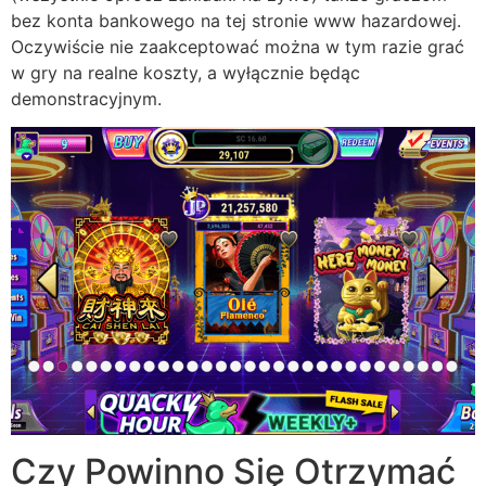
bez konta bankowego na tej stronie www hazardowej.
Oczywiście nie zaakceptować można w tym razie grać
w gry na realne koszty, a wyłącznie będąc
demonstracyjnym.
Czy Powinno Się Otrzymać