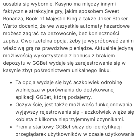
uosabia się wybornie. Kasyno ma między innymi
faktycznie atrakcyjne gry, jakim sposobem Sweet
Bonanza, Book of Majestic King a także Joker Stoker.
Warto docenić, że we wszystkie automaty hazardowe
możesz zagrać za bezowocnie, bez konieczności
zapisu. Owo rzetelna opcja, żeby je wypróbować zanim
właściwą grą na prawdziwe pieniądze. Aktualnie jedyną
możliwością wykorzystania z bonusu z brakiem
depozytu w GGBet wydaje się zarejestrowanie się w
kasynie zbyt pośrednictwem unikalnego linku.
Ta opcja wydaje się być aczkolwiek odrobinę
wolniejsza w porównaniu do dedykowanej
aplikacji GGBet, którą podajemy.
Oczywiście, jest także możliwość funkcjonowania
wyjąwszy rejestrowania się – aczkolwiek wiąże się
kobieta z kilkoma nieprzyjemnymi czynnikami.
Premia startowy GGBet służy do identyfikacji
przeglądarek użytkowników w czasie użytkowania