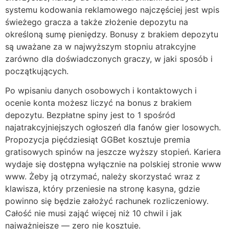
systemu kodowania reklamowego najczęściej jest wpis
świeżego gracza a także złożenie depozytu na
określoną sumę pieniędzy. Bonusy z brakiem depozytu
są uważane za w najwyższym stopniu atrakcyjne
zarówno dla doświadczonych graczy, w jaki sposób i
początkujących.
Po wpisaniu danych osobowych i kontaktowych i
ocenie konta możesz liczyć na bonus z brakiem
depozytu. Bezpłatne spiny jest to 1 spośród
najatrakcyjniejszych ogłoszeń dla fanów gier losowych.
Propozycja pięćdziesiąt GGBet kosztuje premia
gratisowych spinów na jeszcze wyższy stopień. Kariera
wydaje się dostępna wyłącznie na polskiej stronie www
www. Żeby ją otrzymać, należy skorzystać wraz z
klawisza, który przeniesie na stronę kasyna, gdzie
powinno się będzie założyć rachunek rozliczeniowy.
Całość nie musi zająć więcej niż 10 chwil i jak
najważniejsze — zero nie kosztuje.