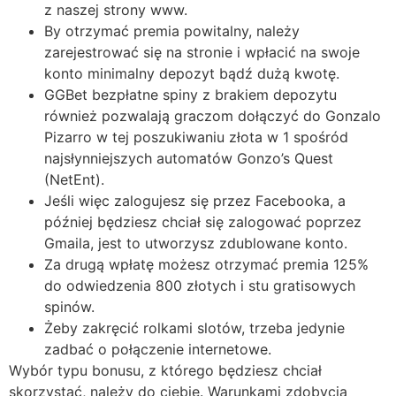
z naszej strony www.
By otrzymać premia powitalny, należy
zarejestrować się na stronie i wpłacić na swoje
konto minimalny depozyt bądź dużą kwotę.
GGBet bezpłatne spiny z brakiem depozytu
również pozwalają graczom dołączyć do Gonzalo
Pizarro w tej poszukiwaniu złota w 1 spośród
najsłynniejszych automatów Gonzo’s Quest
(NetEnt).
Jeśli więc zalogujesz się przez Facebooka, a
później będziesz chciał się zalogować poprzez
Gmaila, jest to utworzysz zdublowane konto.
Za drugą wpłatę możesz otrzymać premia 125%
do odwiedzenia 800 złotych i stu gratisowych
spinów.
Żeby zakręcić rolkami slotów, trzeba jedynie
zadbać o połączenie internetowe.
Wybór typu bonusu, z którego będziesz chciał
skorzystać, należy do ciebie. Warunkami zdobycia