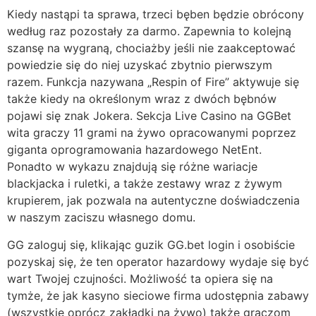
Kiedy nastąpi ta sprawa, trzeci bęben będzie obrócony
według raz pozostały za darmo. Zapewnia to kolejną
szansę na wygraną, chociażby jeśli nie zaakceptować
powiedzie się do niej uzyskać zbytnio pierwszym
razem. Funkcja nazywana „Respin of Fire” aktywuje się
także kiedy na określonym wraz z dwóch bębnów
pojawi się znak Jokera. Sekcja Live Casino na GGBet
wita graczy 11 grami na żywo opracowanymi poprzez
giganta oprogramowania hazardowego NetEnt.
Ponadto w wykazu znajdują się różne wariacje
blackjacka i ruletki, a także zestawy wraz z żywym
krupierem, jak pozwala na autentyczne doświadczenia
w naszym zaciszu własnego domu.
GG zaloguj się, klikając guzik GG.bet login i osobiście
pozyskaj się, że ten operator hazardowy wydaje się być
wart Twojej czujności. Możliwość ta opiera się na
tymże, że jak kasyno sieciowe firma udostępnia zabawy
(wszystkie oprócz zakładki na żywo) także graczom