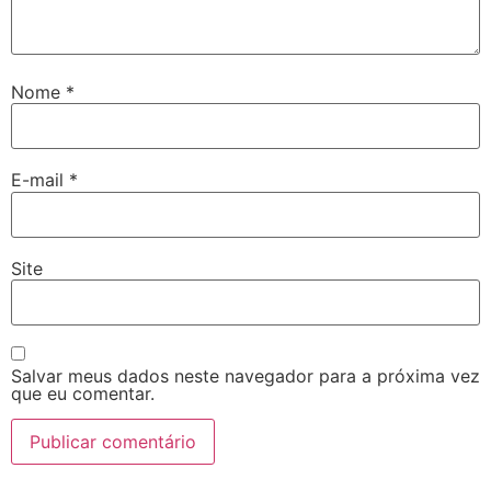
Nome
*
E-mail
*
Site
Salvar meus dados neste navegador para a próxima vez
que eu comentar.