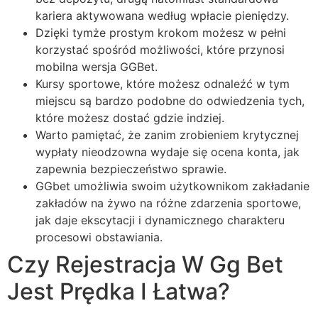
kariera aktywowana według wpłacie pieniędzy.
Dzięki tymże prostym krokom możesz w pełni
korzystać spośród możliwości, które przynosi
mobilna wersja GGBet.
Kursy sportowe, które możesz odnaleźć w tym
miejscu są bardzo podobne do odwiedzenia tych,
które możesz dostać gdzie indziej.
Warto pamiętać, że zanim zrobieniem krytycznej
wypłaty nieodzowna wydaje się ocena konta, jak
zapewnia bezpieczeństwo sprawie.
GGbet umożliwia swoim użytkownikom zakładanie
zakładów na żywo na różne zdarzenia sportowe,
jak daje ekscytacji i dynamicznego charakteru
procesowi obstawiania.
Czy Rejestracja W Gg Bet
Jest Prędka I Łatwa?