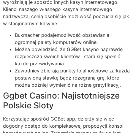
wyróżniają je spośród innych kasyn internetowego.
Klienci naszego własnego kasyna internetowego
nadzwyczaj cenią osobiście możliwość poczucia się jak
w stacjonarnym kasynie.
Bukmacher podajemożliwość obstawiania
ogromnej palety komputerów online.
Można powiedzieć, że GGBet kasyno naprawdę
rozpieszcza swoich klientów i stara się spełnić
każde przewidywania.
Zawodnicy zbierają punkty lojalnościowe za każdą
postawioną stawkę bądź rozegraną grę, które
można później wymienić na różne gratyfikacyj.
Ggbet Casino: Najistotniejsze
Polskie Sloty
Korzystając spośród GGBet app, dzierży się więc
dogodny dostęp do kompleksowej propozycji konsol
hazardowych online. Transmisja meczu na żywo jest