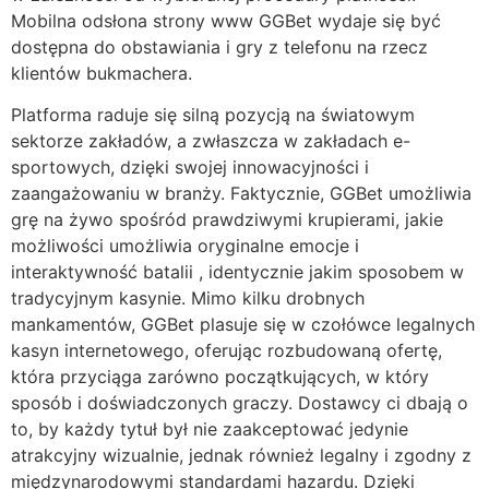
Mobilna odsłona strony www GGBet wydaje się być
dostępna do obstawiania i gry z telefonu na rzecz
klientów bukmachera.
Platforma raduje się silną pozycją na światowym
sektorze zakładów, a zwłaszcza w zakładach e-
sportowych, dzięki swojej innowacyjności i
zaangażowaniu w branży. Faktycznie, GGBet umożliwia
grę na żywo spośród prawdziwymi krupierami, jakie
możliwości umożliwia oryginalne emocje i
interaktywność batalii , identycznie jakim sposobem w
tradycyjnym kasynie. Mimo kilku drobnych
mankamentów, GGBet plasuje się w czołówce legalnych
kasyn internetowego, oferując rozbudowaną ofertę,
która przyciąga zarówno początkujących, w który
sposób i doświadczonych graczy. Dostawcy ci dbają o
to, by każdy tytuł był nie zaakceptować jedynie
atrakcyjny wizualnie, jednak również legalny i zgodny z
międzynarodowymi standardami hazardu. Dzięki