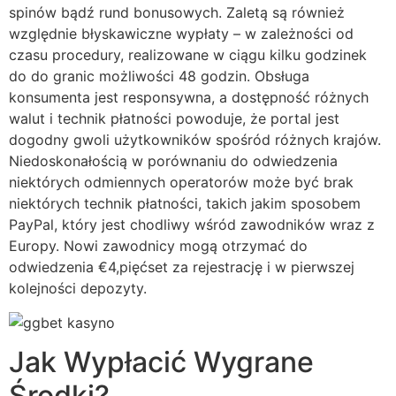
spinów bądź rund bonusowych. Zaletą są również
względnie błyskawiczne wypłaty – w zależności od
czasu procedury, realizowane w ciągu kilku godzinek
do do granic możliwości 48 godzin. Obsługa
konsumenta jest responsywna, a dostępność różnych
walut i technik płatności powoduje, że portal jest
dogodny gwoli użytkowników spośród różnych krajów.
Niedoskonałością w porównaniu do odwiedzenia
niektórych odmiennych operatorów może być brak
niektórych technik płatności, takich jakim sposobem
PayPal, który jest chodliwy wśród zawodników wraz z
Europy. Nowi zawodnicy mogą otrzymać do
odwiedzenia €4,pięćset za rejestrację i w pierwszej
kolejności depozyty.
Jak Wypłacić Wygrane
Środki?