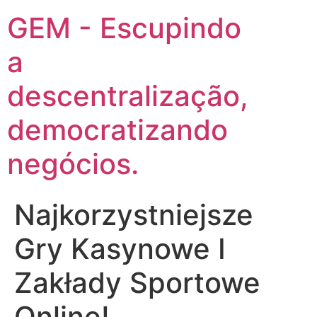
GEM - Escupindo
a
descentralização,
democratizando
negócios.
Najkorzystniejsze
Gry Kasynowe I
Zakłady Sportowe
Online!