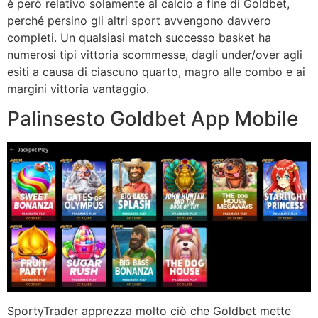
è però relativo solamente al calcio a fine di Goldbet,
perché persino gli altri sport avvengono davvero
completi. Un qualsiasi match successo basket ha
numerosi tipi vittoria scommesse, dagli under/over agli
esiti a causa di ciascuno quarto, magro alle combo e ai
margini vittoria vantaggio.
Palinsesto Goldbet App Mobile
SportyTrader apprezza molto ciò che Goldbet mette