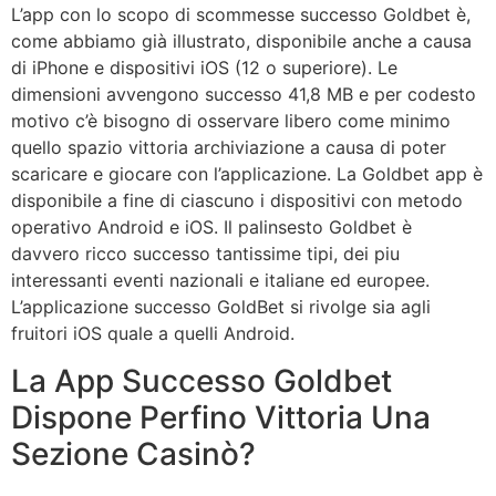
L’app con lo scopo di scommesse successo Goldbet è,
come abbiamo già illustrato, disponibile anche a causa
di iPhone e dispositivi iOS (12 o superiore). Le
dimensioni avvengono successo 41,8 MB e per codesto
motivo c’è bisogno di osservare libero come minimo
quello spazio vittoria archiviazione a causa di poter
scaricare e giocare con l’applicazione. La Goldbet app è
disponibile a fine di ciascuno i dispositivi con metodo
operativo Android e iOS. Il palinsesto Goldbet è
davvero ricco successo tantissime tipi, dei piu
interessanti eventi nazionali e italiane ed europee.
L’applicazione successo GoldBet si rivolge sia agli
fruitori iOS quale a quelli Android.
La App Successo Goldbet
Dispone Perfino Vittoria Una
Sezione Casinò?