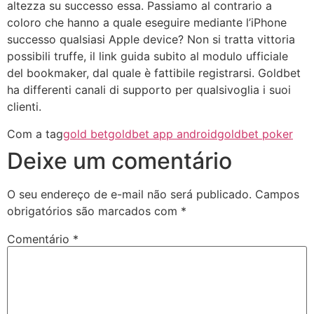
altezza su successo essa. Passiamo al contrario a
coloro che hanno a quale eseguire mediante l’iPhone
successo qualsiasi Apple device? Non si tratta vittoria
possibili truffe, il link guida subito al modulo ufficiale
del bookmaker, dal quale è fattibile registrarsi. Goldbet
ha differenti canali di supporto per qualsivoglia i suoi
clienti.
Com a tag
gold bet
goldbet app android
goldbet poker
Deixe um comentário
O seu endereço de e-mail não será publicado.
Campos
obrigatórios são marcados com
*
Comentário
*