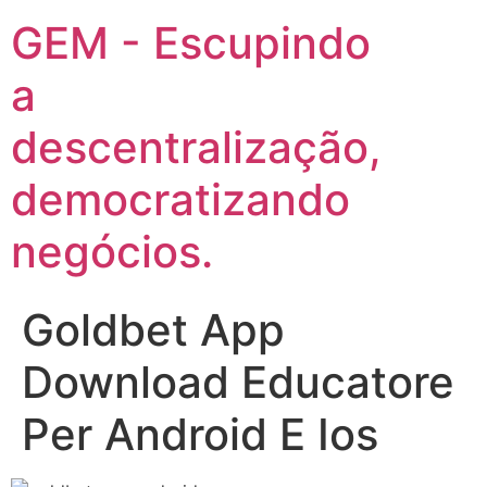
GEM - Escupindo
a
descentralização,
democratizando
negócios.
Goldbet App
Download Educatore
Per Android E Ios