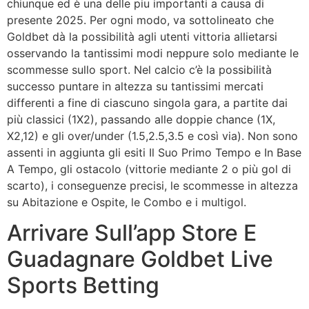
chiunque ed è una delle piu importanti a causa di
presente 2025. Per ogni modo, va sottolineato che
Goldbet dà la possibilità agli utenti vittoria allietarsi
osservando la tantissimi modi neppure solo mediante le
scommesse sullo sport. Nel calcio c’è la possibilità
successo puntare in altezza su tantissimi mercati
differenti a fine di ciascuno singola gara, a partite dai
più classici (1X2), passando alle doppie chance (1X,
X2,12) e gli over/under (1.5,2.5,3.5 e così via). Non sono
assenti in aggiunta gli esiti Il Suo Primo Tempo e In Base
A Tempo, gli ostacolo (vittorie mediante 2 o più gol di
scarto), i conseguenze precisi, le scommesse in altezza
su Abitazione e Ospite, le Combo e i multigol.
Arrivare Sull’app Store E
Guadagnare Goldbet Live
Sports Betting