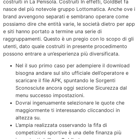
costruiti in La Penisola. Costruiti In effetti, GoldBet fa
nasce del più notevole gruppo Lottomatica. Anche ove i
brand avvengono separati e sembrano operare come
possiamo dire che entità varie, le società dietro per app
e siti hanno portato a termine una serie di
raggruppamenti. Questo è un pregio con lo scopo di gli
utenti, dato quale costruiti in presente procedimento
possono entrare a un’esperienza più diversificata.
Nel il suo primo caso per adempiere il download
bisogna andare sul sito ufficiale dell’operatore e
scaricare il file APK, spuntando le Sorgenti
Sconosciute ancora oggi sezione Sicurezza dal
menu successo impostazioni.
Dovrai ingenuamente selezionare le quote che
maggiormente ti interessando cliccandoci in
altezza su.
L’ampia realizzata osservando la fifa di
competizioni sportive è una delle finanza più