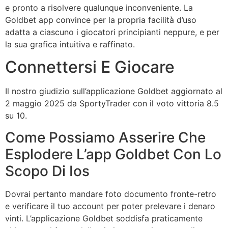
e pronto a risolvere qualunque inconveniente. La
Goldbet app convince per la propria facilità d’uso
adatta a ciascuno i giocatori principianti neppure, e per
la sua grafica intuitiva e raffinato.
Connettersi E Giocare
Il nostro giudizio sull’applicazione Goldbet aggiornato al
2 maggio 2025 da SportyTrader con il voto vittoria 8.5
su 10.
Come Possiamo Asserire Che
Esplodere L’app Goldbet Con Lo
Scopo Di Ios
Dovrai pertanto mandare foto documento fronte-retro
e verificare il tuo account per poter prelevare i denaro
vinti. L’applicazione Goldbet soddisfa praticamente