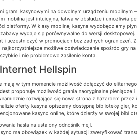
ymi grami kasynowymi na dowolnym urządzeniu mobilnym – 
m mobilna jest intuicyjna, łatwa w obsłudze i umożliwia p
 platformy. W klasy mobilnej kasyna wydobędziemy płynnoś
d zabawy wydaje się porównywalne do wersji desktopowej
 i uczestniczyć w promocjach bez żadnych ograniczeń. Za
najkorzystniejsze możliwe doświadczenie spośród gry na u
szybkie i nie problemowe zasilenie konta.
nternet Hellspin
ce mają w tym momencie możliwość dołączyć do elitarneg
est proponuje możliwość grania naoryginalne pieniądze i 
ynamicznie rozwijająca się nowa strona z hazardem przez int
alizie oferty kasyna opiszemy dostępną bibliotekę gier, k
encjonowane kasyno online, które dzierży w swojej bibliot
owania hasła na ustalony odnośnik mejl.
e kasyno ma obowiązek w każdej sytuacji zweryfikować tran