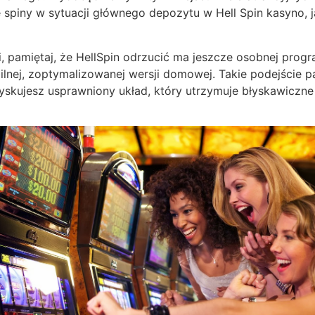
piny w sytuacji głównego depozytu w Hell Spin kasyno, 
acji, pamiętaj, że HellSpin odrzucić ma jeszcze osobnej p
bilnej, zoptymalizowanej wersji domowej. Takie podejście 
. Zyskujesz usprawniony układ, który utrzymuje błyskawicz