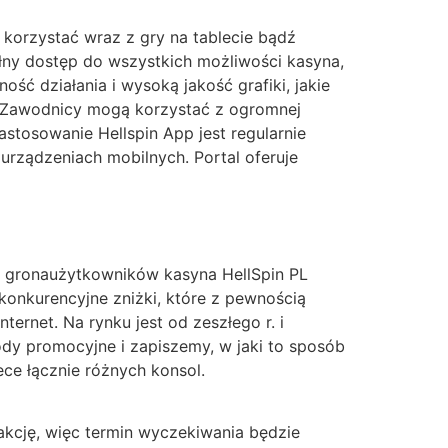
korzystać wraz z gry na tablecie bądź
ełny dostęp do wszystkich możliwości kasyna,
ć działania i wysoką jakość grafiki, jakie
. Zawodnicy mogą korzystać z ogromnej
stosowanie Hellspin App jest regularnie
rządzeniach mobilnych. Portal oferuje
o gronaużytkowników kasyna HellSpin PL
konkurencyjne zniżki, które z pewnością
ernet. Na rynku jest od zeszłego r. i
ody promocyjne i zapiszemy, w jaki to sposób
ece łącznie różnych konsol.
sakcję, więc termin wyczekiwania będzie