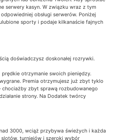
ane serwery kasyn. W związku wraz z tym
odpowiedniej obsługi serwerów. Poniżej
ubione sporty i podaje kilkanaście fajnych
ścią doświadczysz doskonałej rozrywki.
 prędkie otrzymanie swoich pieniędzy.
wygrane. Premia otrzymujesz już zbyt tyklo
 – chociażby zbyt sprawą rozbudowanego
działanie strony. Na Dodatek twórcy
onad 3000, wciąż przybywa świeżych i każda
lotów, turniejów i szeroki wybór