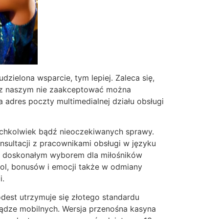
dzielona wsparcie, tym lepiej. Zaleca się,
az z naszym nie zaakceptować można
adres poczty multimedialnej działu obsługi
hkolwiek bądź nieoczekiwanych sprawy.
sultacji z pracownikami obsługi w języku
ię doskonałym wyborem dla miłośników
sol, bonusów i emocji także w odmiany
i.
odest utrzymuje się złotego standardu
ądze mobilnych. Wersja przenośna kasyna