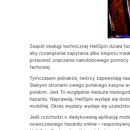
Zespół obsługi technicznej HellSpin działa fa
aby rozwiązanie zapytania albo kłopotu trwa
przecenić znaczenia całodobowego pomocy te
fachowej.
Tymczasem jednakże, twórcy zapewniają na
Słabymi stronami owego polskiego kasyna wy
polskim. Jest To względnie nieduża niedogo
hazardu. Naprawdę, HellSpin wydaje się dost
mobilnej. Okres wypłaty wydaje się uzależni
Jeśli rozchodzi o dedykowaną aplikację mobil
nowoczesnego hazardu online – responsywny 