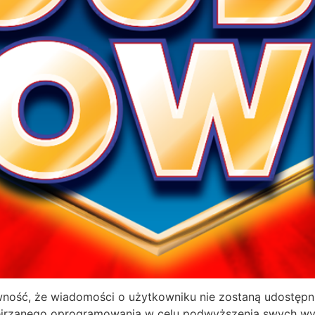
wność, że wiadomości o użytkowniku nie zostaną udostępn
jrzanego oprogramowania w celu podwyższenia swych wyg