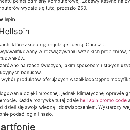
momentu pełnej odmiany komputerowej. Zabawy kasyno na ż
puterów wydaje się tutaj przeszło 250.
Hellspin
ach, które akceptują regulacje licencji Curacao.
ć wykwalifikowany w rozwiązywaniu wszelkich problemów, 
ytkowników.
 zarówno na rzecz świeżych, jakim sposobem i stałych uży
akcyjnych bonusów.
y wybór produktów oferujących wszelkiedostępne modyfika
ogowania dzięki mrocznej, jednak klimatycznej oprawie gra
 emocje. Każda rozrywka tutaj zdaje
hell spin promo code
s
dzieli się swoją wiedzą i doświadczeniem. Wystarczy wejś
nie podać login i hasło.
artfonie