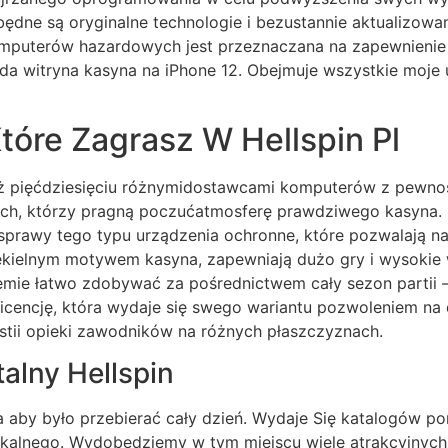
ędne są oryginalne technologie i bezustannie aktualizow
mputerów hazardowych jest przeznaczana na zapewnienie 
a witryna kasyna na iPhone 12. Obejmuje wszystkie moje ul
tóre Zagrasz W Hellspin Pl
niż pięćdziesięciu różnymidostawcami komputerów z pewno
tych, którzy pragną poczućatmosferę prawdziwego kasyna.
sprawy tego typu urządzenia ochronne, które pozwalają na
piekielnym motywem kasyna, zapewniają dużo gry i wysokie 
remie łatwo zdobywać za pośrednictwem cały sezon partii
licencję, która wydaje się swego wariantu pozwoleniem na 
tii opieki zawodników na różnych płaszczyznach.
alny Hellspin
 aby było przebierać cały dzień. Wydaje Się katalogów p
kalnego. Wydobędziemy w tym miejscu wiele atrakcyjnych s