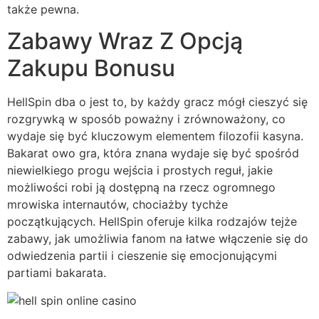
także pewna.
Zabawy Wraz Z Opcją
Zakupu Bonusu
HellSpin dba o jest to, by każdy gracz mógł cieszyć się
rozgrywką w sposób poważny i zrównoważony, co
wydaje się być kluczowym elementem filozofii kasyna.
Bakarat owo gra, która znana wydaje się być spośród
niewielkiego progu wejścia i prostych reguł, jakie
możliwości robi ją dostępną na rzecz ogromnego
mrowiska internautów, chociażby tychże
początkujących. HellSpin oferuje kilka rodzajów tejże
zabawy, jak umożliwia fanom na łatwe włączenie się do
odwiedzenia partii i cieszenie się emocjonującymi
partiami bakarata.