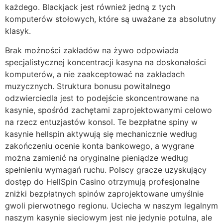
każdego. Blackjack jest również jedną z tych
komputerów stołowych, które są uważane za absolutny
klasyk.
Brak możności zakładów na żywo odpowiada
specjalistycznej koncentracji kasyna na doskonałości
komputerów, a nie zaakceptować na zakładach
muzycznych. Struktura bonusu powitalnego
odzwierciedla jest to podejście skoncentrowane na
kasynie, spośród zachętami zaprojektowanymi celowo
na rzecz entuzjastów konsol. Te bezpłatne spiny w
kasynie hellspin aktywują się mechanicznie według
zakończeniu ocenie konta bankowego, a wygrane
można zamienić na oryginalne pieniądze według
spełnieniu wymagań ruchu. Polscy gracze uzyskujący
dostęp do HellSpin Casino otrzymują profesjonalne
zniżki bezpłatnych spinów zaprojektowane umyślnie
gwoli pierwotnego regionu. Uciecha w naszym legalnym
naszym kasynie sieciowym jest nie jedynie potulna, ale