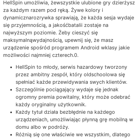
HellSpin umożliwia, żewszystkie ulubione gry dzierżysz
za każdym razem pod ręką. Żywe kolory i
dynamicznarozrywka sprawiają, że każda sesja wydaje
się przyjemnością, a jakośćbatalii zostaje na
najwyższym poziomie. Żeby cieszyć się
maksymalnąwydajnością, upewnij się, że masz
urządzenie spośród programem Android wklasy jakie
możliwości najmniej czterech.0.
HellSpin to młody, serwis hazardowy tworzony
przez ambitny zespół, który oldschoolowa się
spełniać każde przewidywania swych klientów.
Szczególnie pociągający wydaje się jednak
ogromny premia powitalny, który może odebrać
każdy oryginalny użytkownik.
Każdy tytuł działa bezbłędnie na każdego
urządzeniach, umożliwiając płynną grę mobilną w
domu albo w podróży.
Różnią się one właściwie we wszystkim, dlatego