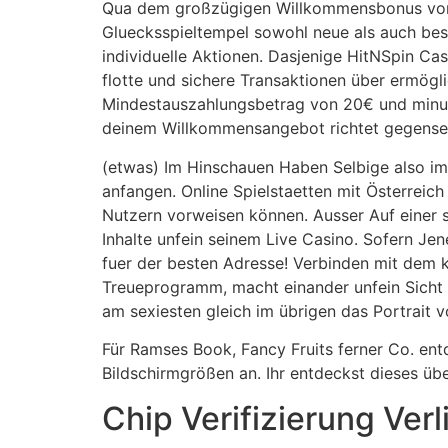
Qua dem großzügigen Willkommensbonus von b
Gluecksspieltempel sowohl neue als auch best
individuelle Aktionen. Dasjenige HitNSpin Ca
flotte und sichere Transaktionen über ermögl
Mindestauszahlungsbetrag von 20€ und minus 
deinem Willkommensangebot richtet gegenseitig
(etwas) Im Hinschauen Haben Selbige also imme
anfangen. Online Spielstaetten mit Österreich
Nutzern vorweisen können. Ausser Auf einer 
Inhalte unfein seinem Live Casino. Sofern Je
fuer der besten Adresse! Verbinden mit dem
Treueprogramm, macht einander unfein Sicht 
am sexiesten gleich im übrigen das Portrait v
Für Ramses Book, Fancy Fruits ferner Co. entd
Bildschirmgrößen an. Ihr entdeckst dieses üb
Chip Verifizierung Ve