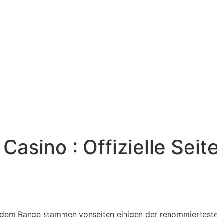
n Casino : Offizielle Se
s dem Range stammen vonseiten einigen der renommiertesten