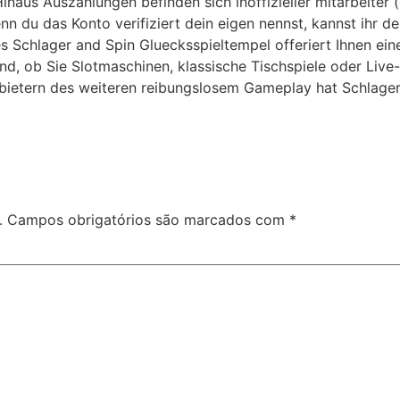
naus Auszahlungen befinden sich inoffizieller mitarbeiter (
n du das Konto verifiziert dein eigen nennst, kannst ihr de
 Schlager and Spin Gluecksspieltempel offeriert Ihnen eine
d, ob Sie Slotmaschinen, klassische Tischspiele oder Live-
anbietern des weiteren reibungslosem Gameplay hat Schlage
.
Campos obrigatórios são marcados com
*