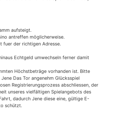
ramm aufsteigt.
sino antreffen möglicherweise.
 fuer der richtigen Adresse.
inaus Echtgeld umwechseln ferner damit
mmten Höchstbeträge vorhanden ist. Bitte
en Jene Das Tor angenehm Glücksspiel
helosen Registrierungsprozess abschliessen, der
heit unseres vielfältigen Spielangebots des
Fahrt, dadurch Jene diese eine, gültige E-
o schützt.