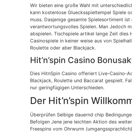
Wir bieten eine große Wahl mit unterschiedlic
kann kostenlose Gluecksspieltempel Spiele o
muss. Dasjenige gesamte Spielesortiment ist
verantwortungsvolles Spielen. Man Jedoch ma
abspielen. Tischspiele artikel lange Zeit die
Casinospiele in keiner weise aus von Spielh
Roulette oder aber Blackjack.
Hit’n’spin Casino Bonusa
Dies HitnSpin Casino offeriert Live-Casino-Ac
Blackjack, Roulette und Baccarat gespielt. Fa
nur geringfügigen Unterschieden.
Der Hit’n’spin Willko
Überprüfen Selbige dauernd chip Bedingungen,
Befolgen Jene jene leichten Aktion des weite
Freespins vom Ohrwurm (umgangssprachlich)’n