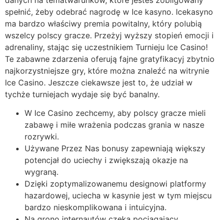
spełnić, żeby odebrać nagrodę w Ice kasyno. Icekasyno
ma bardzo właściwy premia powitalny, który polubią
wszelcy polscy gracze. Przeżyj wyższy stopień emocji i
adrenaliny, stając się uczestnikiem Turnieju Ice Casino!
Te zabawne zdarzenia oferują fajne gratyfikacyj zbytnio
najkorzystniejsze gry, które można znaleźć na witrynie
Ice Casino. Jeszcze ciekawsze jest to, że udział w
tychże turniejach wydaje się być banalny.
W Ice Casino zechcemy, aby polscy gracze mieli
zabawę i miłe wrażenia podczas grania w nasze
rozrywki.
Używane Przez Nas bonusy zapewniają większy
potencjał do uciechy i zwiększają okazje na
wygraną.
Dzięki zoptymalizowanemu designowi platformy
hazardowej, uciecha w kasynie jest w tym miejscu
bardzo nieskomplikowana i intuicyjna.
Na grono internautów czeka pociągający