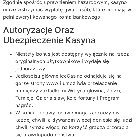
Zgodnie spośród uprawnieniem hazardowym, kasyno
może wstrzymać wypłatę gwoli osób, które nie mają w
pełni zweryfikowanego konta bankowego.
Autoryzacje Oraz
Ubezpieczenie Kasyna
Niestety bonus jest dostępny wyłącznie na rzecz
oryginalnych użytkowników i wydaje się
jednorazowy.
Jadłospisu główne IceCasino odnajduje się na
górze strony www i umożliwia przełączanie
pomiędzy zakładkami Witryna główna, Zniżki,
Turnieje, Galeria sław, Koło fortuny i Program
nagród.
W końcu zabawy losowe mogą zaskoczyć w
każdej chwili, a dywanom więcej doniesie się ludzi
chwil, tymże więcej na korzyść gracza przerabia
się prawdopodobieństwo.