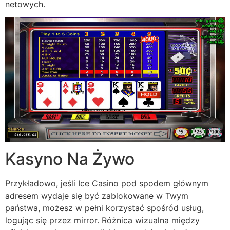
netowych.
Kasyno Na Żywo
Przykładowo, jeśli Ice Casino pod spodem głównym
adresem wydaje się być zablokowane w Twym
państwa, możesz w pełni korzystać spośród usług,
logując się przez mirror. Różnica wizualna między