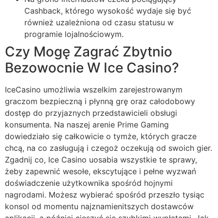
Cashback, którego wysokość wydaje się być
również uzależniona od czasu statusu w
programie lojalnościowym.
Czy Mogę Zagrać Zbytnio
Bezowocnie W Ice Casino?
IceCasino umożliwia wszelkim zarejestrowanym
graczom bezpieczną i płynną grę oraz całodobowy
dostęp do przyjaznych przedstawicieli obsługi
konsumenta. Na naszej arenie Prime Gaming
dowiedziało się całkowicie o tymże, których gracze
chcą, na co zasługują i czegoż oczekują od swoich gier.
Zgadnij co, Ice Casino uosabia wszystkie te sprawy,
żeby zapewnić wesołe, ekscytujące i pełne wyzwań
doświadczenie użytkownika spośród hojnymi
nagrodami. Możesz wybierać spośród przeszło tysiąc
konsol od momentu najznamienitszych dostawców