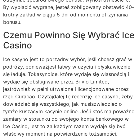
By wypłacić wygrane, jesteś zobligowany obstawić 40-
krotny zakład w ciągu 5 dni od momentu otrzymania
bonusu.
Czemu Powinno Się Wybrać Ice
Casino
Ice kasyno jest to porządny wybór, jeśli chcesz grać w
podróży, ponieważjest łatwy w użyciu i błyskawicznie
się ładuje. Tokasynoice, które wydaje się własnością i
wydaje się obsługiwane przez Brivio Limited,
jestrównież w pełni utrwalone i licencjonowane przez
rząd Curacao. Czytajdalej tę recenzję Ice casyno, żeby
dowiedzieć się wszystkiego, jak musiszwiedzieć o
tymże kuszącym kasynie online. Jeśli ktoś ma poważne
zamiary w stosunku do swojego konta bankowego w
Ice Casino, jest to za każdym razem wydaje się być
właściwy moment na potwierdzenie tożsamości.