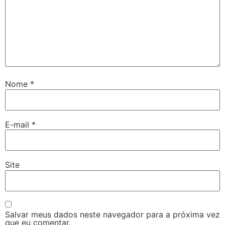
Nome
*
E-mail
*
Site
Salvar meus dados neste navegador para a próxima vez
que eu comentar.