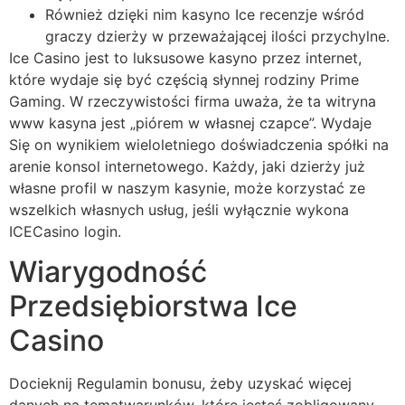
Również dzięki nim kasyno Ice recenzje wśród
graczy dzierży w przeważającej ilości przychylne.
Ice Casino jest to luksusowe kasyno przez internet,
które wydaje się być częścią słynnej rodziny Prime
Gaming. W rzeczywistości firma uważa, że ta witryna
www kasyna jest „piórem w własnej czapce”. Wydaje
Się on wynikiem wieloletniego doświadczenia spółki na
arenie konsol internetowego. Każdy, jaki dzierży już
własne profil w naszym kasynie, może korzystać ze
wszelkich własnych usług, jeśli wyłącznie wykona
ICECasino login.
Wiarygodność
Przedsiębiorstwa Ice
Casino
Docieknij Regulamin bonusu, żeby uzyskać więcej
danych na tematwarunków, które jesteś zobligowany