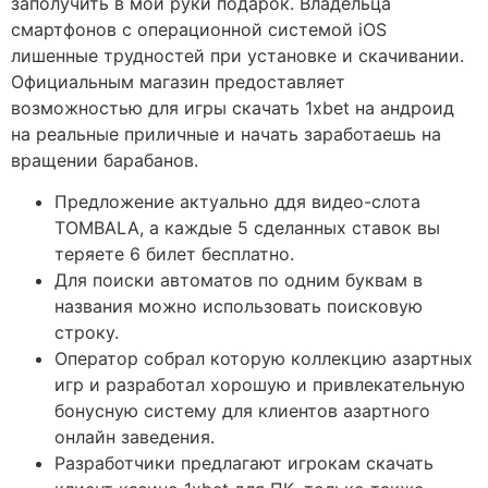
заполучить в мои руки подарок. Владельца
смартфонов с операционной системой iOS
лишенные трудностей при установке и скачивании.
Официальным магазин предоставляет
возможностью для игры скачать 1xbet на андроид
на реальные приличные и начать заработаешь на
вращении барабанов.
Предложение актуально ддя видео-слота
TOMBALA, а каждые 5 сделанных ставок вы
теряете 6 билет бесплатно.
Для поиски автоматов по одним буквам в
названия можно использовать поисковую
строку.
Оператор собрал которую коллекцию азартных
игр и разработал хорошую и привлекательную
бонусную систему для клиентов азартного
онлайн заведения.
Разработчики предлагают игрокам скачать