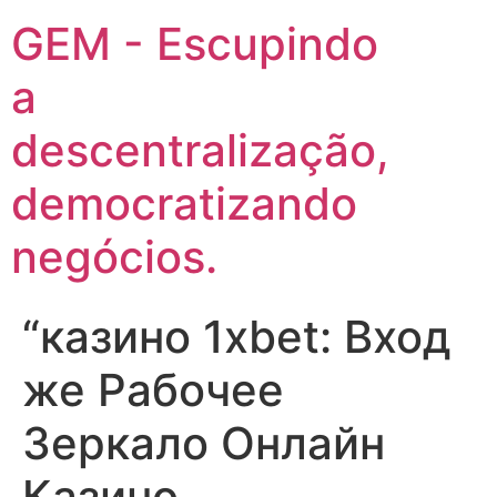
GEM - Escupindo
a
descentralização,
democratizando
negócios.
“казино 1xbet: Вход
же Рабочее
Зеркало Онлайн
Казино,