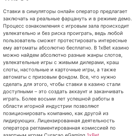
Ставки в симуляторы онлайн оператор предлагает
заключать на реальные фарцануть и в режиме демо.
Процесс ознакомления с игровым зала происходит
увлекательно и без риска проиграть, ведь любой
пользователь сможет протестировать интересные
ему автоматы абсолютно бесплатно. В 1xBet казино
можно найдем абсолютно разные жанры слотов,
увлекательные игры с живыми дилерами, краш
слоты, настольные и карточные игры, а также
автоматы с призовым фондом. Все, что нужно
сделать для этого, чтобы ставки в казино стали
доступными – это создать аккаунт и заканчивать
играть. Более восьми лет успешной работы в
области игорной индустрии позволяют
позиционировать компанию, как другой из
лидирующих. Лицензированная деятельность
оператора регламентированная комиссией по
азартным играм Curacao eGaming
1xBet
.