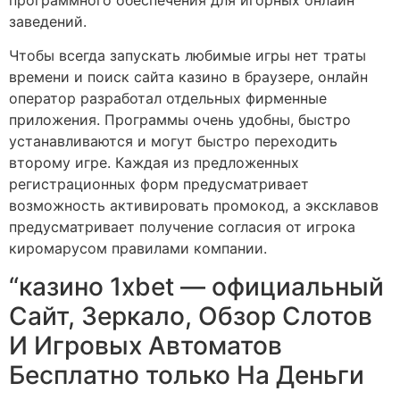
заведений.
Чтобы всегда запускать любимые игры нет траты
времени и поиск сайта казино в браузере, онлайн
оператор разработал отдельных фирменные
приложения. Программы очень удобны, быстро
устанавливаются и могут быстро переходить
второму игре. Каждая из предложенных
регистрационных форм предусматривает
возможность активировать промокод, а эксклавов
предусматривает получение согласия от игрока
киромарусом правилами компании.
“казино 1xbet — официальный
Сайт, Зеркало, Обзор Слотов
И Игровых Автоматов
Бесплатно только На Деньги