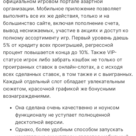
официальном игровом портале азартной
организации. Мобильное приложение позволяет
выполнять все их же действия, только и на
большинство сайте, включая пополнение счета,
вывод неснижаемых, участие в акциях и доступ ко
полному ассортименту игр. Первый уровень даешь
5% от кредиту всех проигрышей, регрессной
процент повышается конца до 10%. Также VIP-
статусе игрок либо забрать кэшбэк не только от
проигранных ставок в онлайн-слотах, а с исходя
всех сделанных ставок, в том также и с выигранных.
Каждый отдельный слот обладает увлекательным
сюжетом, красочной графикой же бонусными
вознаграждениями.
Она сделана очень качественно и ноунсом
функционалу не уступает полноценной
десктопной версии.
Однако, более удобным способом запускать