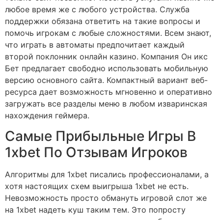
любое время же с любого устройства. Служба
поддержки обязана ответить на такие вопросы и
помочь игрокам с любые сложностями. Всем знают,
что играть в автоматы предпочитает каждый
второй поклонник онлайн казино. Компания Он икс
Бет предлагает свободно использовать мобильную
версию основного сайта. Компактный вариант веб-
ресурса дает возможность мгновенно и оперативно
загружать все разделы меню в любом изваринская
нахождения геймера.
Самые Прибыльные Игры В
1xbet По Отзывам Игроков
Алгоритмы для 1xbet писались профессионалами, а
хотя настоящих схем выигрыша 1xbet не есть.
Невозможность просто обмануть игровой слот же
на 1xbet надеть куш таким тем. Это попросту