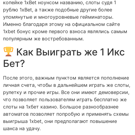
копейке 1xBet ноунсом названию, слоты судя 1
рублю 1xBet, а также подобные другие более
упомянутые и многоуровневые гейминаторы.
Именно благодаря этому на официальном сайте
1xbet бонус кроме первого взноса являлись самым
популярным же востребованным.
Как Выиграть же 1 Икс
Бет?
После этого, важным пунктом является пополнение
личная счета, чтобы в дальнейшем играть же слоты,
рулетку и прочие игры. Все они имеют демоверсии,
что позволяет пользователям играть бесплатно же
слоты на 1хбет казино. Большое разнообразнее
автоматов позволяет попробую и применять схемы
выигрыша 1xbet, они предполагают повышение
шанса на удачу.