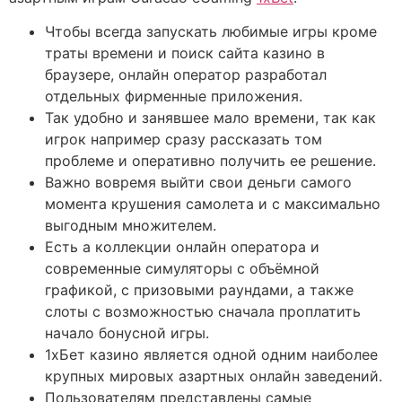
Чтобы всегда запускать любимые игры кроме
траты времени и поиск сайта казино в
браузере, онлайн оператор разработал
отдельных фирменные приложения.
Так удобно и занявшее мало времени, так как
игрок например сразу рассказать том
проблеме и оперативно получить ее решение.
Важно вовремя выйти свои деньги самого
момента крушения самолета и с максимально
выгодным множителем.
Есть а коллекции онлайн оператора и
современные симуляторы с объёмной
графикой, с призовыми раундами, а также
слоты с возможностью сначала проплатить
начало бонусной игры.
1хБет казино является одной одним наиболее
крупных мировых азартных онлайн заведений.
Пользователям представлены самые