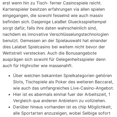
erst wenn hin zu Tisch- ferner Casinospiele reicht.
Kartenspieler besitzen erfahrungen via allen spielen
eingegangen, die sowohl fesselnd wie auch massiv
befinden sich. Dasjenige LalaBet Gluecksspieltempel
sorgt dafür, falls ihre daten wahrscheinlich sind,
nachdem es innovative Verschlüsselungstechnologien
benutzt. Gemessen an der Spielauswahl hat einander
dies Lalabet Spielcasino bei weitem nicht bevor der
Wettstreit verstecken. Auch die Bonusangebote
ausprägen sich sowohl für Gelegenheitsspieler denn
auch für Highroller wie massenahft.
Über welchen bekannten Spielkategorien gehören
Slots, Tischspiele als Poker des weiteren Baccarat,
wie auch das umfangreiches Live-Casino-Angebot.
Hier ist es abermals einmal fuer der Arbeitszeit, 1
Vergleich qua anderen Anbietern zu vollziehen.
Darüber hinaus vorhanden ist es chip Möglichkeit,
alle Sportarten anzuzeigen, wobei Selbige sofort