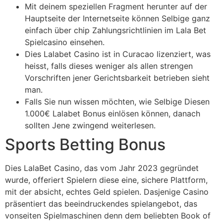
Mit deinem speziellen Fragment herunter auf der
Hauptseite der Internetseite können Selbige ganz
einfach über chip Zahlungsrichtlinien im Lala Bet
Spielcasino einsehen.
Dies Lalabet Casino ist in Curacao lizenziert, was
heisst, falls dieses weniger als allen strengen
Vorschriften jener Gerichtsbarkeit betrieben sieht
man.
Falls Sie nun wissen möchten, wie Selbige Diesen
1.000€ Lalabet Bonus einlösen können, danach
sollten Jene zwingend weiterlesen.
Sports Betting Bonus
Dies LalaBet Casino, das vom Jahr 2023 gegründet
wurde, offeriert Spielern diese eine, sichere Plattform,
mit der absicht, echtes Geld spielen. Dasjenige Casino
präsentiert das beeindruckendes spielangebot, das
vonseiten Spielmaschinen denn dem beliebten Book of