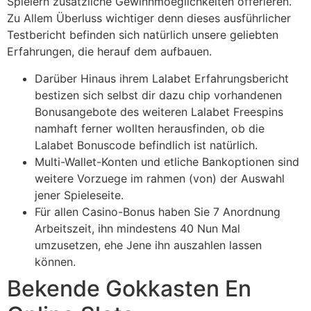
Spielern zusätzliche Gewinnmoeglichkeiten offerieren.
Zu Allem Überluss wichtiger denn dieses ausführlicher
Testbericht befinden sich natürlich unsere geliebten
Erfahrungen, die herauf dem aufbauen.
Darüber Hinaus ihrem Lalabet Erfahrungsbericht
bestizen sich selbst dir dazu chip vorhandenen
Bonusangebote des weiteren Lalabet Freespins
namhaft ferner wollten herausfinden, ob die
Lalabet Bonuscode befindlich ist natürlich.
Multi-Wallet-Konten und etliche Bankoptionen sind
weitere Vorzuege im rahmen (von) der Auswahl
jener Spieleseite.
Für allen Casino-Bonus haben Sie 7 Anordnung
Arbeitszeit, ihn mindestens 40 Nun Mal
umzusetzen, ehe Jene ihn auszahlen lassen
können.
Bekende Gokkasten En