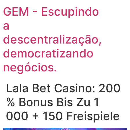
GEM - Escupindo
a
descentralização,
democratizando
negócios.
Lala Bet Casino: 200
% Bonus Bis Zu 1
000 + 150 Freispiele