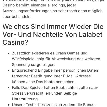
Casino bemüht einander allerdings, jeder
Auszahlungsanforderungen so sehr rasch denn möglich
über behandeln.
Welches Sind Immer Wieder Die
Vor- Und Nachteile Von Lalabet
Casino?
Zusätzlich existieren es Crash Games und
Würfelspiele, chip für Abwechslung des weiteren
Spannung sorge tragen.
Entsprechend Eingabe Ihrer persönlichen Daten
ferner der Bestätigung Ihrer E-Mail-Adresse
können Jene Das Konto anmachen.
Falls Das Spielverhalten Beobachten , alternativ
Stress verursacht, erkunden Selbige
Unterstützung.
Unsere Tester besitzen sich zudem die Bonus-