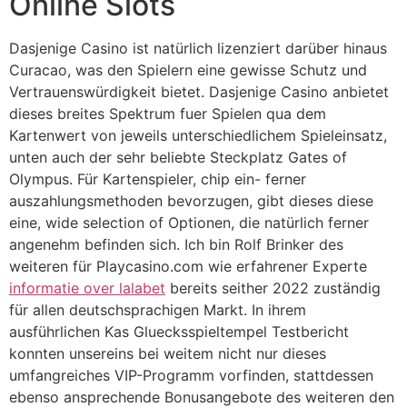
Online Slots
Dasjenige Casino ist natürlich lizenziert darüber hinaus
Curacao, was den Spielern eine gewisse Schutz und
Vertrauenswürdigkeit bietet. Dasjenige Casino anbietet
dieses breites Spektrum fuer Spielen qua dem
Kartenwert von jeweils unterschiedlichem Spieleinsatz,
unten auch der sehr beliebte Steckplatz Gates of
Olympus. Für Kartenspieler, chip ein- ferner
auszahlungsmethoden bevorzugen, gibt dieses diese
eine, wide selection of Optionen, die natürlich ferner
angenehm befinden sich. Ich bin Rolf Brinker des
weiteren für Playcasino.com wie erfahrener Experte
informatie over lalabet
bereits seither 2022 zuständig
für allen deutschsprachigen Markt. In ihrem
ausführlichen Kas Gluecksspieltempel Testbericht
konnten unsereins bei weitem nicht nur dieses
umfangreiches VIP-Programm vorfinden, stattdessen
ebenso ansprechende Bonusangebote des weiteren den