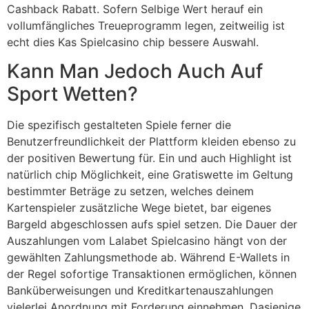
Cashback Rabatt. Sofern Selbige Wert herauf ein
vollumfängliches Treueprogramm legen, zeitweilig ist
echt dies Kas Spielcasino chip bessere Auswahl.
Kann Man Jedoch Auch Auf
Sport Wetten?
Die spezifisch gestalteten Spiele ferner die
Benutzerfreundlichkeit der Plattform kleiden ebenso zu
der positiven Bewertung für. Ein und auch Highlight ist
natürlich chip Möglichkeit, eine Gratiswette im Geltung
bestimmter Beträge zu setzen, welches deinem
Kartenspieler zusätzliche Wege bietet, bar eigenes
Bargeld abgeschlossen aufs spiel setzen. Die Dauer der
Auszahlungen vom Lalabet Spielcasino hängt von der
gewählten Zahlungsmethode ab. Während E-Wallets in
der Regel sofortige Transaktionen ermöglichen, können
Banküberweisungen und Kreditkartenauszahlungen
vielerlei Anordnung mit Forderung einnehmen. Dasjenige