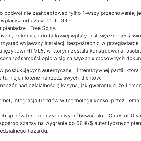
o podwoi nie zaakceptować tylko 1-wszy przechowanie, je
 wpłacisz od czasu 10 do 99 €.
pieniądze i Free Spiny.
usem, dokonując dodatkowej wpłaty, jeśli wyczerpałeś sw
rzystać wyjąwszy instalacji bezpośrednio w przeglądarce.
ęki językowi HTML5, w którym została konstruowana, osobiś
Ocena tożsamości opiera się na wysłaniu stosownych doku
 poszukujących autentycznej i interaktywnej partii, która
urnieje i loterie na rzecz swych klientów.
adzór nad działalnością kasyna, jak gwarantuje, że Lemon
rnet, integracja trendów w technologii konsol przez Lemon
ch spinów bez depozytu i wypróbować slot “Gates of Oly
ij spośród szansy na wygranie do 50 €/$ autentycznych pie
edzialnego hazardu.