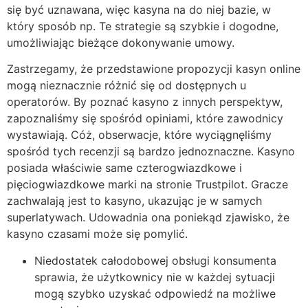
się być uznawana, więc kasyna na do niej bazie, w
który sposób np. Te strategie są szybkie i dogodne,
umożliwiając bieżące dokonywanie umowy.
Zastrzegamy, że przedstawione propozycji kasyn online
mogą nieznacznie różnić się od dostępnych u
operatorów. By poznać kasyno z innych perspektyw,
zapoznaliśmy się spośród opiniami, które zawodnicy
wystawiają. Cóż, obserwacje, które wyciągnęliśmy
spośród tych recenzji są bardzo jednoznaczne. Kasyno
posiada właściwie same czterogwiazdkowe i
pięciogwiazdkowe marki na stronie Trustpilot. Gracze
zachwalają jest to kasyno, ukazując je w samych
superlatywach. Udowadnia ona poniekąd zjawisko, że
kasyno czasami może się pomylić.
Niedostatek całodobowej obsługi konsumenta
sprawia, że użytkownicy nie w każdej sytuacji
mogą szybko uzyskać odpowiedź na możliwe