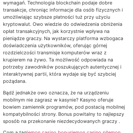
wymagań. Technologia blockchain podaje dobre
transakcje, chroniąc informacje dla osób fizycznych i
umożliwiając szybsze płatności tuż przy użyciu
kryptowalut. Owo wiedzie do odwiedzenia obniżenia
opłat transakcyjnych, jak korzystnie wpływa na
pieniądze graczy. Na wystarczy platforma wzbogaca
doświadczenia użytkowników, oferując górnej
rozdzielczości transmisje komputerów wraz z
krupierem na żywo. Ta możliwość odpowiada na
potrzeby zawodników poszukujących autentycznej i
interaktywnej partii, która wydaje się być szybciej
pożądana.
Bądź jednakże owo oznacza, że na urządzeniu
mobilnym nie zagrasz w kasynie? Kasyno oferuje
bowiem zamiennik programów, pod postacią mobilnej
kompatybilności strony. Bonus powitalny to najlepszy
sposób na przekonanie niezdecydowanych graczy .
Com a tag
lemon casino bonus
lemon casino pl
lemon