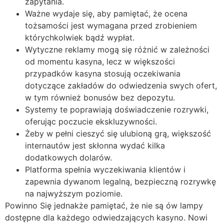
zapytania.
Ważne wydaje się, aby pamiętać, że ocena
tożsamości jest wymagana przed zrobieniem
którychkolwiek bądź wypłat.
Wytyczne reklamy mogą się różnić w zależności
od momentu kasyna, lecz w większości
przypadków kasyna stosują oczekiwania
dotyczące zakładów do odwiedzenia swych ofert,
w tym również bonusów bez depozytu.
Systemy te poprawiają doświadczenie rozrywki,
oferując poczucie ekskluzywności.
Żeby w pełni cieszyć się ulubioną grą, większość
internautów jest skłonna wydać kilka
dodatkowych dolarów.
Platforma spełnia wyczekiwania klientów i
zapewnia dywanom legalną, bezpieczną rozrywkę
na najwyższym poziomie.
Powinno Się jednakże pamiętać, że nie są ów lampy
dostępne dla każdego odwiedzających kasyno. Nowi