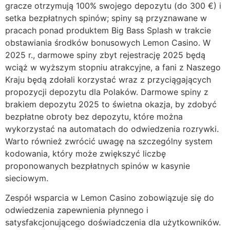
gracze otrzymują 100% swojego depozytu (do 300 €) i
setka bezpłatnych spinów; spiny są przyznawane w
pracach ponad produktem Big Bass Splash w trakcie
obstawiania środków bonusowych Lemon Casino. W
2025 r., darmowe spiny zbyt rejestrację 2025 będą
wciąż w wyższym stopniu atrakcyjne, a fani z Naszego
Kraju będą zdołali korzystać wraz z przyciągających
propozycji depozytu dla Polaków. Darmowe spiny z
brakiem depozytu 2025 to świetna okazja, by zdobyć
bezpłatne obroty bez depozytu, które można
wykorzystać na automatach do odwiedzenia rozrywki.
Warto również zwrócić uwagę na szczególny system
kodowania, który może zwiększyć liczbę
proponowanych bezpłatnych spinów w kasynie
sieciowym.
Zespół wsparcia w Lemon Casino zobowiązuje się do
odwiedzenia zapewnienia płynnego i
satysfakcjonującego doświadczenia dla użytkowników.