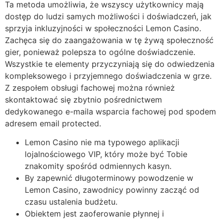
Ta metoda umożliwia, że wszyscy użytkownicy mają
dostęp do ludzi samych możliwości i doświadczeń, jak
sprzyja inkluzyjności w społeczności Lemon Casino.
Zachęca się do zaangażowania w tę żywą społeczność
gier, ponieważ polepsza to ogólne doświadczenie.
Wszystkie te elementy przyczyniają się do odwiedzenia
kompleksowego i przyjemnego doświadczenia w grze.
Z zespołem obsługi fachowej można również
skontaktować się zbytnio pośrednictwem
dedykowanego e-maila wsparcia fachowej pod spodem
adresem email protected.
Lemon Casino nie ma typowego aplikacji
lojalnościowego VIP, który może być Tobie
znakomity spośród odmiennych kasyn.
By zapewnić długoterminowy powodzenie w
Lemon Casino, zawodnicy powinny zacząć od
czasu ustalenia budżetu.
Obiektem jest zaoferowanie płynnej i