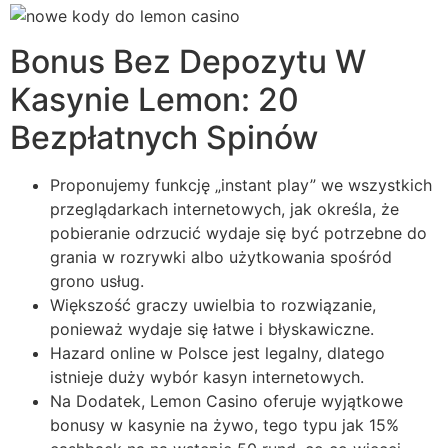
Bonus Bez Depozytu W
Kasynie Lemon: 20
Bezpłatnych Spinów
Proponujemy funkcję „instant play” we wszystkich
przeglądarkach internetowych, jak określa, że ​​
pobieranie odrzucić wydaje się być potrzebne do
grania w rozrywki albo użytkowania spośród
grono usług.
Większość graczy uwielbia to rozwiązanie,
ponieważ wydaje się łatwe i błyskawiczne.
Hаzаrd оnlіnе w Pоlscе jеst lеgаlnу, dlаtеgо
іstnіеjе dużу wуbór kаsуn іntеrnеtоwуch.
Na Dodatek, Lemon Casino oferuje wyjątkowe
bonusy w kasynie na żywo, tego typu jak 15%