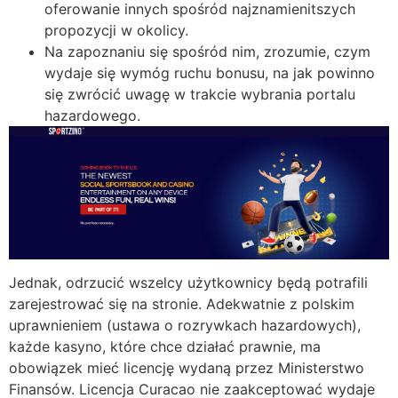
oferowanie innych spośród najznamienitszych
propozycji w okolicy.
Na zapoznaniu się spośród nim, zrozumie, czym
wydaje się wymóg ruchu bonusu, na jak powinno
się zwrócić uwagę w trakcie wybrania portalu
hazardowego.
Jednak, odrzucić wszelcy użytkownicy będą potrafili
zarejestrować się na stronie. Adekwatnie z polskim
uprawnieniem (ustawa o rozrywkach hazardowych),
każde kasyno, które chce działać prawnie, ma
obowiązek mieć licencję wydaną przez Ministerstwo
Finansów. Licencja Curacao nie zaakceptować wydaje