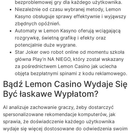
bezproblemowej gry dla każdego użytkownika.
Niezależnie od czasu wybranej metody, Lemon
Kasyno obsługuje sprawy effektywnie i wyjąwszy
zbędnych opóźnień.
Automaty w Lemon Kasyno oferują wciągającą
rozgrywkę, świetną grafikę i efekty oraz
potencjalnie duże wygrane.
Star Joker owo robot online od momentu szkoła
główna Play’n NA NIEGO, który został wskazany
za pośrednictwem Lemon Casino jak uciecha
objęta bezpłatnymi spinami z kodu reklamowego.
Bądź Lemon Casino Wydaje Się
Być łaskawe Wypłatom?
AI analizuje zachowanie graczy, żeby dostarczyć
spersonalizowane rekomendacje komputerów, jak
sprawia, że doświadczenie każdego użytkownika
wydaje się więcej dostosowane do odwiedzenia swoim