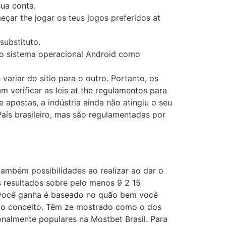
ua conta.
meçar the jogar os teus jogos preferidos at
substituto.
elo sistema operacional Android como
variar do sitio para o outro. Portanto, os
 verificar as leis at the regulamentos para
postas, a indústria ainda não atingiu o seu
País brasileiro, mas são regulamentadas por
ambém possibilidades ao realizar ao dar o
s resultados sobre pelo menos 9 2 15
e você ganha é baseado no quão bem você
ar o conceito. Têm ze mostrado como o dos
nalmente populares na Mostbet Brasil. Para