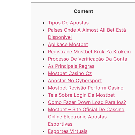
Content
Tipos De Apostas
Países Onde A Almost All Bet Está
Disponível
Aplikace Mostbet
Registrace Mostbet Krok Za Krokem
Processo De Verificação Da Conta
As Principais Regras
Mostbet Casino Cz
Apostar No Cybersport
Mostbet Revisão Perform Casino
Tela Sobre Login Da Mostbet
Como Fazer Down Load Para Ios?
Mostbet – Site Oficial De Cassino
Online Electronic Apostas
Esportivas
Esportes Virtuais