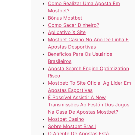
Como Realizar Uma Aposta Em
Mostbet?
Bônus Mostbet
Como Sacar Dinheiro?
Aplicativo X Site
Mostbet Casino No Ano De Linha E
Apostas Desportivas
Benefícios Para Os Usuários
Brasileiros
Aposta Search Engine Optimization
Risco
Mostbet: To Site Oficial Ag Líder Em
Apostas Esportivas
É Possível Assistir A New
Transmissões Ao Festón Dos Jogos
Na Casa De Apostas Mostbet?
Mostbet Casino
Sobre Mostbet Brasil
O Agente De Apostas Está