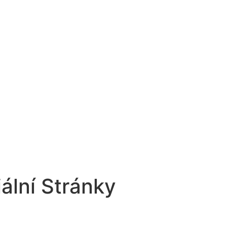
ální Stránky