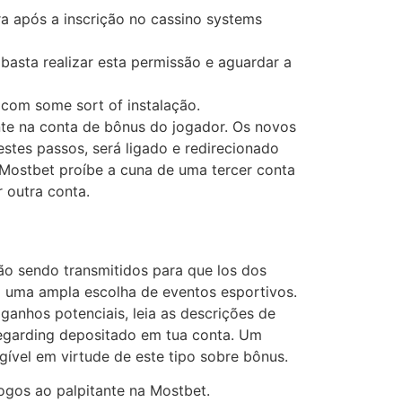
a após a inscrição no cassino systems
, basta realizar esta permissão e aguardar a
 com some sort of instalação.
nte na conta de bônus do jogador. Os novos
tes passos, será ligado e redirecionado
 Mostbet proíbe a cuna de uma tercer conta
 outra conta.
o sendo transmitidos para que los dos
 uma ampla escolha de eventos esportivos.
ganhos potenciais, leia as descrições de
regarding depositado em tua conta. Um
ível em virtude de este tipo sobre bônus.
ogos ao palpitante na Mostbet.