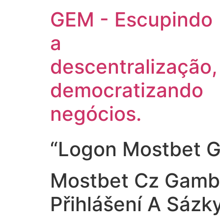
GEM - Escupindo
a
descentralização,
democratizando
negócios.
“Logon Mostbet G
Mostbet Cz Gambli
Přihlášení A Sázk