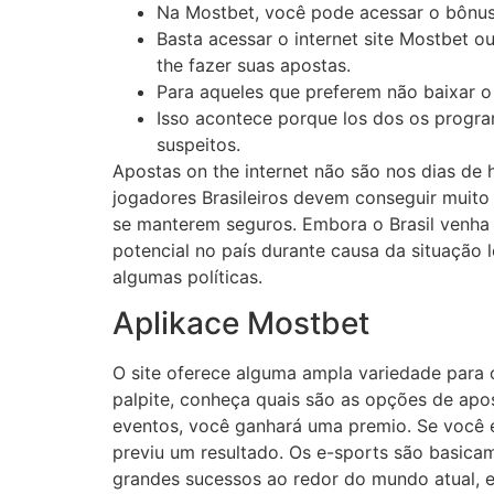
Na Mostbet, você pode acessar o bônus
Basta acessar o internet site Mostbet ou
the fazer suas apostas.
Para aqueles que preferem não baixar o 
Isso acontece porque los dos os progra
suspeitos.
Apostas on the internet não são nos dias de h
jogadores Brasileiros devem conseguir muito 
se manterem seguros. Embora o Brasil venha 
potencial no país durante causa da situação 
algumas políticas.
Aplikace Mostbet
O site oferece alguma ampla variedade para 
palpite, conheça quais são as opções de apos
eventos, você ganhará uma premio. Se você 
previu um resultado. Os e-sports são basicam
grandes sucessos ao redor do mundo atual, e