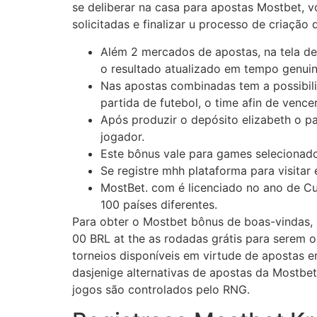
se deliberar na casa para apostas Mostbet, 
solicitadas e finalizar u processo de criação 
Além 2 mercados de apostas, na tela de
o resultado atualizado em tempo genuin
Nas apostas combinadas tem a possibi
partida de futebol, o time afin de vencer
Após produzir o depósito elizabeth o 
jogador.
Este bônus vale para games selecionad
Se registre mhh plataforma para visitar
MostBet. com é licenciado no ano de Cu
100 países diferentes.
Para obter o Mostbet bônus de boas-vindas, 
00 BRL at the as rodadas grátis para serem o
torneios disponíveis em virtude de apostas 
dasjenige alternativas de apostas da Mostbe
jogos são controlados pelo RNG.