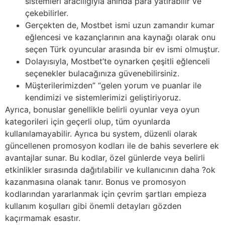
sistemleri aracılığıyla anında para yatırabilir ve
çekebilirler.
Gerçekten de, Mostbet ismi uzun zamandır kumar
eğlencesi ve kazançlarının ana kaynağı olarak onu
seçen Türk oyuncular arasında bir ev ismi olmuştur.
Dolayısıyla, Mostbet’te oynarken çeşitli eğlenceli
seçenekler bulacağınıza güvenebilirsiniz.
Müşterilerimizden” “gelen yorum ve puanlar ile
kendimizi ve sistemlerimizi geliştiriyoruz.
Ayrıca, bonuslar genellikle belirli oyunlar veya oyun
kategorileri için geçerli olup, tüm oyunlarda
kullanılamayabilir. Ayrıca bu system, düzenli olarak
güncellenen promosyon kodları ile de bahis severlere ek
avantajlar sunar. Bu kodlar, özel günlerde veya belirli
etkinlikler sırasında dağıtılabilir ve kullanıcının daha ?ok
kazanmasına olanak tanır. Bonus ve promosyon
kodlarından yararlanmak için çevrim şartları empieza
kullanım koşulları gibi önemli detayları gözden
kaçırmamak esastır.