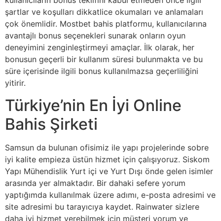
kullanıcıların bonus teklifini kabul etmeden önce ilgili
şartlar ve koşulları dikkatlice okumaları ve anlamaları
çok önemlidir. Mostbet bahis platformu, kullanıcılarına
avantajlı bonus seçenekleri sunarak onların oyun
deneyimini zenginleştirmeyi amaçlar. İlk olarak, her
bonusun geçerli bir kullanım süresi bulunmakta ve bu
süre içerisinde ilgili bonus kullanılmazsa geçerliliğini
yitirir.
Türkiye’nin En İyi Online
Bahis Şirketi
Samsun da bulunan ofisimiz ile yapı projelerinde sobre
iyi kalite empieza üstün hizmet için çalışıyoruz. Siskom
Yapı Mühendislik Yurt içi ve Yurt Dışı önde gelen isimler
arasında yer almaktadır. Bir dahaki sefere yorum
yaptığımda kullanılmak üzere adımı, e-posta adresimi ve
site adresimi bu tarayıcıya kaydet. Rainwater sizlere
daha iyi hizmet verebilmek için müşteri yorum ve