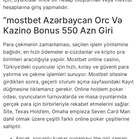
hesaplarına giriş yapmalıdır.
“mostbet Azərbaycan Orc Və
Kazino Bonus 550 Azn Giri
Para çekmenin zamanlaması, seçilen işlem yöntemine
bağlıdır, en hızlı ödemeler e-cüzdanlar ve kripto pra
birimleri aracılığıyla yapılır. Mostbet online casino,
Türkiye’deki oyuncular için hızlı, kolay ve güvenli para
yatırma ve çekme işlemleri sunuyor. Mostbet sitesine
girdikten sonra, geçerli oturum açma sayfasındaki Kayıt
düğmesine tıklamanız gerekir. Online holdem poker
odası, oyuncuların turnuvalarda ve masa oyunlarında
gerçek para için birbirleriyle rekabet etmelerini sağlar.
Site, Texas Hold’em, Omaha empieza Seven Card Man
dahil olmak üzere çeşitli farklı online poker çeşitlerine
sahiptir.
Ancak, sorumlu kumar oynamayı the girl zaman