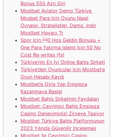
Bonus 550 Azn Giri
Mostbet Aviator Demo Türkiye ️
Mosbet Para Için Oyunu Nasıl
Oynanır, Stratejistler, Demo, Indir
Mostbet Havacı Tr
Spor Için 0 Hoş Geldin Bonusu +
One Para Yatırma Işlemi Için 50 No
Cost Re-writes (fs)
Türkiye’nin En İyi Online Bahis Şirketi
Türkiye’den Oyuncular Için Mostbet’e
Oyun Hesabı Kaydı
Mostbet’e Giriş Yap Empieza
Kazanmaya Başla!
Mostbet Bahis Şirketinin Faydaları
Mostbet: Çevrimiçi Bahis Empieza
Casino Deneyiminizi Zirveye Taşıyor
Mostbet Türkiye Bahis Platformunun
2023 Yılında Güvenilir Incelemes
Mostbet Ile Çevrimiçi Casino