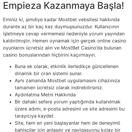
Empieza Kazanmaya Başla!
Eminiz ki, şimdiye kadar Mostbet vebsitesi hakkında
durante az bir kaç kez duymuşsunuzdur. Kullanıcının
işletmeye cevap vermemesi nedeniyle yorum yayından
kaldırılmıştır. Hemen oynamak için gerçek online casino
oyunlarını ücretsiz alın ve MostBet Casino’da bulunan
casino bonuslarından hiçbirini kaçırmayın.
Buna ek olarak, etkinlik ilerledikçe güncellenen
dinamik bir oran sistemi sunar.
Aynı zamanda Mostbet uygulamasını cihazınıza
tamamen ücretsiz olarak indirebilirsiniz.
Aydınlatma Metni Hakkında
Bir dahaki sefere yorum yaptığımda kullanılmak
üzere adımı, e-posta adresimi ve site adresimi bu
tarayıcıya kaydet.
Site, hem en yeni başlayanlar hem de deneyimli
bahisçiler için anlaşılır ve navigasyonu kolay bir