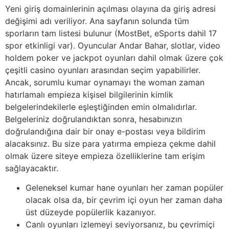
Yeni giriş domainlerinin açılması olayına da giriş adresi
değişimi adı veriliyor. Ana sayfanın solunda tüm
sporların tam listesi bulunur (MostBet, eSports dahil 17
spor etkinligi var). Oyuncular Andar Bahar, slotlar, video
holdem poker ve jackpot oyunları dahil olmak üzere çok
çeşitli casino oyunları arasından seçim yapabilirler.
Ancak, sorumlu kumar oynamayı the woman zaman
hatırlamalı empieza kişisel bilgilerinin kimlik
belgelerindekilerle eşleştiğinden emin olmalıdırlar.
Belgeleriniz doğrulandıktan sonra, hesabınızın
doğrulandığına dair bir onay e-postası veya bildirim
alacaksınız. Bu size para yatırma empieza çekme dahil
olmak üzere siteye empieza özelliklerine tam erişim
sağlayacaktır.
Geleneksel kumar hane oyunları her zaman popüler
olacak olsa da, bir çevrim içi oyun her zaman daha
üst düzeyde popülerlik kazanıyor.
Canlı oyunları izlemeyi seviyorsanız, bu çevrimiçi