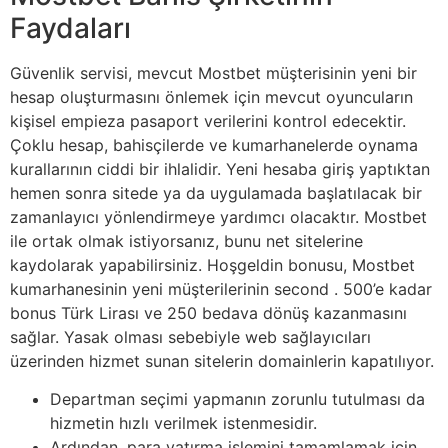
Faydaları
Güvenlik servisi, mevcut Mostbet müşterisinin yeni bir
hesap oluşturmasını önlemek için mevcut oyuncuların
kişisel empieza pasaport verilerini kontrol edecektir.
Çoklu hesap, bahisçilerde ve kumarhanelerde oynama
kurallarının ciddi bir ihlalidir. Yeni hesaba giriş yaptıktan
hemen sonra sitede ya da uygulamada başlatılacak bir
zamanlayıcı yönlendirmeye yardımcı olacaktır. Mostbet
ile ortak olmak istiyorsanız, bunu net sitelerine
kaydolarak yapabilirsiniz. Hoşgeldin bonusu, Mostbet
kumarhanesinin yeni müşterilerinin second . 500’e kadar
bonus Türk Lirası ve 250 bedava dönüş kazanmasını
sağlar. Yasak olması sebebiyle web sağlayıcıları
üzerinden hizmet sunan sitelerin domainlerin kapatılıyor.
Departman seçimi yapmanın zorunlu tutulması da
hizmetin hızlı verilmek istenmesidir.
Ardından, para yatırma işlemini tamamlamak için