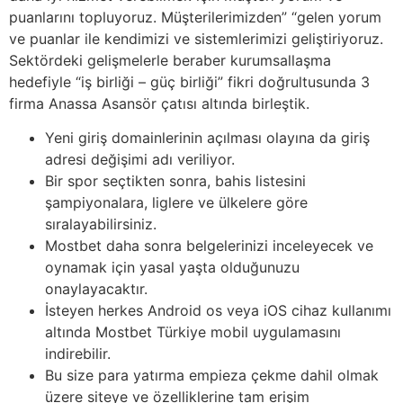
puanlarını topluyoruz. Müşterilerimizden” “gelen yorum
ve puanlar ile kendimizi ve sistemlerimizi geliştiriyoruz.
Sektördeki gelişmelerle beraber kurumsallaşma
hedefiyle “iş birliği – güç birliği” fikri doğrultusunda 3
firma Anassa Asansör çatısı altında birleştik.
Yeni giriş domainlerinin açılması olayına da giriş
adresi değişimi adı veriliyor.
Bir spor seçtikten sonra, bahis listesini
şampiyonalara, liglere ve ülkelere göre
sıralayabilirsiniz.
Mostbet daha sonra belgelerinizi inceleyecek ve
oynamak için yasal yaşta olduğunuzu
onaylayacaktır.
İsteyen herkes Android os veya iOS cihaz kullanımı
altında Mostbet Türkiye mobil uygulamasını
indirebilir.
Bu size para yatırma empieza çekme dahil olmak
üzere siteye ve özelliklerine tam erişim