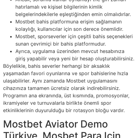
hatırlamalı ve kişisel bilgilerinin kimlik
belgelerindekilerle eşleştiğinden emin olmalıdırlar.
Mostbet bahis platformuna erişim sağlamanın
kolaylığı, kullanıcılar için son derece önemlidir.
Mostbet, sporseverler için çeşitli bahis seçenekleri
sunan çevrimiçi bir bahis platformudur.
Ayrıca, uygulama üzerinden mevcut hesabınıza
giriş yapabilir veya yeni bir hesap oluşturabilirsiniz.
Böylelikle, bahis severler herhangi bir aksaklık
yaşamadan favori oyunlarına ve spor bahislerine hızla
ulaşabilirler. Aynı zamanda Mostbet uygulamasını
cihazınıza tamamen ücretsiz olarak indirebilirsiniz.
Programın ana ekranında, üst kısmında, promosyonlar,
ikramiyeler ve turnuvalarla birlikte önemli spor
etkinliklerinin duyurulduğu bir rotasyon bloğu vardır.
Mostbet Aviator Demo
Türkiye ️ Mosbet Para Için