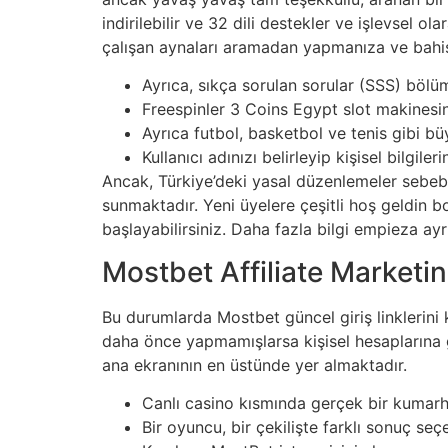
indirilebilir ve 32 dili destekler ve işlevs
çalışan aynaları aramadan yapmanıza ve bahi
Ayrıca, sıkça sorulan sorular (SSS) bölü
Freespinler 3 Coins Egypt slot makinesind
Ayrıca futbol, basketbol ve tenis gibi b
Kullanıcı adınızı belirleyip kişisel bilgi
Ancak, Türkiye’deki yasal düzenlemeler sebebiy
sunmaktadır. Yeni üyelere çeşitli hoş geldin
başlayabilirsiniz. Daha fazla bilgi empieza ayrı
Mostbet Affiliate Marketi
Bu durumlarda Mostbet güncel giriş linklerini
daha önce yapmamışlarsa kişisel hesaplarına g
ana ekranının en üstünde yer almaktadır.
Canlı casino kısmında gerçek bir kumarha
Bir oyuncu, bir çekilişte farklı sonuç seç