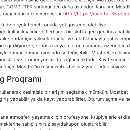
el olarak COMPUTER sürümünden daha üstündür. Kurulum, Most
s oynamanıza izin verecektir
http://https://mostbet35.com/
mü de birçok temel konuda yol gösterici olabiliyor.
e kullanılmalıdır ve herhangi bir slotta geri geri kazanabil
üyük sporlar için yüksek oranlar ve tek tıklamayla bahis emp
lerinizi girdiğinizde, e-posta veya telefon numarası üzerinde
le zaman zaman giriş adresi değişebilir. Mostbet, kullanıcıla
 bonusları ve promosyonlar da sağlanmaktadır. Kayıt süreci
ntı için Mostbet’in resmi web sitesini ziyaret edebilirsiniz.
ng Proqramı
 kullanarak kesintisiz bir erişim sağlamak mümkün. Mostbet
iriş yapabilir ya da kayıt yaptırabilirler. Oturum açma ve
ne atmosferi yaşatmak için profesyonel krupiyelerle etkile
eneklerine sahip sınırsız sayıdakupon oluşturabilir.