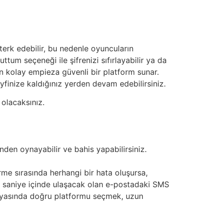
erk edebilir, bu nedenle oyuncuların
um seçeneği ile şifrenizi sıfırlayabilir ya da
çin kolay empieza güvenli bir platform sunar.
eyfinize kaldığınız yerden devam edebilirsiniz.
olacaksınız.
nden oynayabilir ve bahis yapabilirsiniz.
irme sırasında herhangi bir hata oluşursa,
0 saniye içinde ulaşacak olan e-postadaki SMS
dünyasında doğru platformu seçmek, uzun