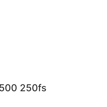
500 250fs