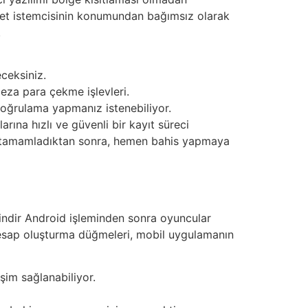
Bet istemcisinin konumundan bağımsız olarak
.
eceksiniz.
ieza para çekme işlevleri.
n doğrulama yapmanız istenebiliyor.
rına hızlı ve güvenli bir kayıt süreci
ni tamamladıktan sonra, hemen bahis yapmaya
 indir Android işleminden sonra oyuncular
 hesap oluşturma düğmeleri, mobil uygulamanın
şim sağlanabiliyor.