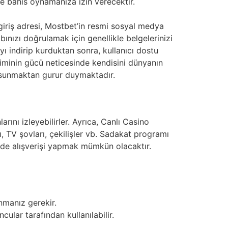
 bahis oynamanıza izin verecektir.
l giriş adresi, Mostbet’in resmi sosyal medya
bınızı doğrulamak için genellikle belgelerinizi
 indirip kurduktan sonra, kullanıcı dostu
yiminin gücü neticesinde kendisini dünyanın
ı sunmaktan gurur duymaktadır.
rını izleyebilirler. Ayrıca, Canlı Casino
, TV şovları, çekilişler vb. Sadakat programı
n de alışverişi yapmak mümkün olacaktır.
anmanız gerekir.
lar tarafından kullanılabilir.