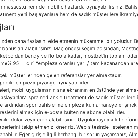
hem masaüstü hem de mobil cihazlarda oynayabilirsiniz. Bahi
atment yeni başlayanlara hem de sadık müşterilere ikramiye
ları
zden daha fazlasını elde etmenin mükemmel bir yoludur. Bu 
bonusları alabilirsiniz. Maç öncesi seçim açısından, Mostbet
basketboldan bandy ve florbola kadar, mostbet’in toplam ödem
eme% 95 + ‘dır” “empieza oranlar yarı / tam kazanandan aral
çek müşterilerinden gelen referanslar yer almaktadır.
pabilir empieza piyango oynayabilirler.
ri, mobil uygulamanın ana ekranının en üstünde yer almak
aşlayanlara sprained ankle treatment de sadık müşterilere 
ve ardından spor bahislerine empieza kumarhaneye erişmek için
dreslerini almak için e-posta bültenine abone olabilirler.
ilir dolar veya euro alabilirsiniz. Uygulamayı akıllı telefon
aberlerini takip etmenizi öneririz. Web sitesinde listelenen 
nabilir. Eğer girişle ilgili herhangi bir sorun yaşarsanız, Al