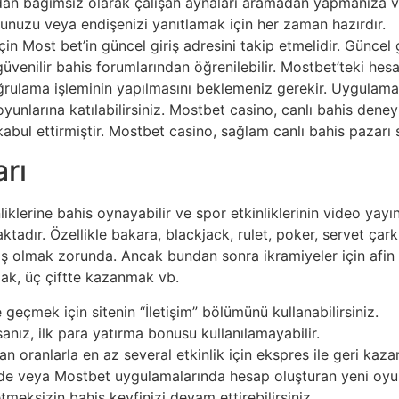
an bağımsız olarak çalışan aynaları aramadan yapmanıza ve
orunuzu veya endişenizi yanıtlamak için her zaman hazırdır.
 için Most bet’in güncel giriş adresini takip etmelidir. Günce
venilir bahis forumlarından öğrenilebilir. Mostbet’teki hesa
rulama işleminin yapılmasını beklemeniz gerekir. Uygulamayı
yunlarına katılabilirsiniz. Mostbet casino, canlı bahis dene
 kabul ettirmiştir. Mostbet casino, sağlam canlı bahis pazar
rı
lerine bahis oynayabilir ve spor etkinliklerinin video yayınla
dır. Özellikle bakara, blackjack, rulet, poker, servet çarkı
lmış olmak zorunda. Ancak bundan sonra ikramiyeler için afi
ak, üç çiftte kazanmak vb.
e geçmek için sitenin “İletişim” bölümünü kullanabilirsiniz.
anız, ilk para yatırma bonusu kullanılamayabilir.
an oranlarla en az several etkinlik için ekspres ile geri kaz
de veya Mostbet uygulamalarında hesap oluşturan yeni oyuncu
meksizin bahis keyfinizi devam ettirebilirsiniz.