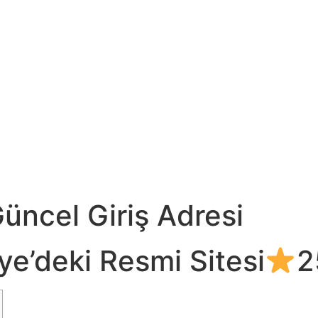
üncel Giriş Adresi
iye’deki Resmi Sitesi
2