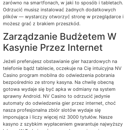
zarówno na smartfonach, w jaki to sposób i tabletach.
Odrzucić musisz instalować żadnych dodatkowych
plików — wystarczy otworzyć stronę w przeglądarce i
możesz grać z brakiem przeszkód.
Zarządzanie Budżetem W
Kasynie Przez Internet
Jeżeli preferujesz obstawianie gier hazardowych na
telefonie bądź tablecie, oczekuje na Cię intuicyjna NV
Casino program mobilna do odwiedzenia pobrania
bezpośrednio ze strony kasyna. Na chwilę obecną
gotowa wydaje się być apka w odmiany na system
sprawny Android. NV Casino to odrzucić jedynie
automaty do odwiedzenia gier przez internet, choć
nasza profesjonalna zbiór slotów wydaje się
imponująca i liczy więcej niż 3000 tytułów. Nasze
kasyno z szybkim wypłaceniem gwarantuje najwyższy