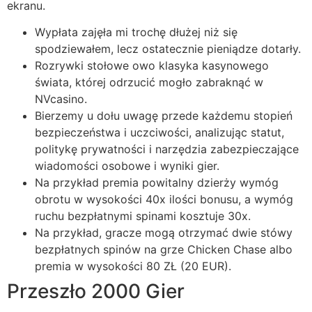
ekranu.
Wypłata zajęła mi trochę dłużej niż się
spodziewałem, lecz ostatecznie pieniądze dotarły.
Rozrywki stołowe owo klasyka kasynowego
świata, której odrzucić mogło zabraknąć w
NVcasino.
Bierzemy u dołu uwagę przede każdemu stopień
bezpieczeństwa i uczciwości, analizując statut,
politykę prywatności i narzędzia zabezpieczające
wiadomości osobowe i wyniki gier.
Na przykład premia powitalny dzierży wymóg
obrotu w wysokości 40x ilości bonusu, a wymóg
ruchu bezpłatnymi spinami kosztuje 30x.
Na przykład, gracze mogą otrzymać dwie stówy
bezpłatnych spinów na grze Chicken Chase albo
premia w wysokości 80 ZŁ (20 EUR).
Przeszło 2000 Gier