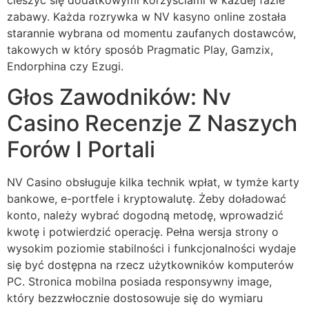
zabawy. Każda rozrywka w NV kasyno online została
starannie wybrana od momentu zaufanych dostawców,
takowych w który sposób Pragmatic Play, Gamzix,
Endorphina czy Ezugi.
Głos Zawodników: Nv
Casino Recenzje Z Naszych
Forów I Portali
NV Casino obsługuje kilka technik wpłat, w tymże karty
bankowe, e-portfele i kryptowalutę. Żeby doładować
konto, należy wybrać dogodną metodę, wprowadzić
kwotę i potwierdzić operację. Pełna wersja strony o
wysokim poziomie stabilności i funkcjonalności wydaje
się być dostępna na rzecz użytkowników komputerów
PC. Stronica mobilna posiada responsywny image,
który bezzwłocznie dostosowuje się do wymiaru