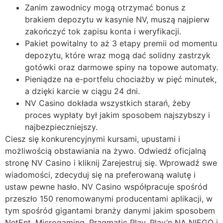
Zanim zawodnicy mogą otrzymać bonus z
brakiem depozytu w kasynie NV, muszą najpierw
zakończyć tok zapisu konta i weryfikacji.
Pakiet powitalny to aż 3 etapy premii od momentu
depozytu, które wraz mogą dać solidny zastrzyk
gotówki oraz darmowe spiny na topowe automaty.
Pieniądze na e-portfelu chociażby w pięć minutek,
a dzięki karcie w ciągu 24 dni.
NV Casino dokłada wszystkich starań, żeby
proces wypłaty był jakim sposobem najszybszy i
najbezpieczniejszy.
Ciesz się konkurencyjnymi kursami, upustami i
możliwością obstawiania na żywo. Odwiedź oficjalną
stronę NV Casino i kliknij Zarejestruj się. Wprowadź swe
wiadomości, zdecyduj się na preferowaną walutę i
ustaw pewne hasło. NV Casino współpracuje spośród
przeszło 150 renomowanymi producentami aplikacji, w
tym spośród gigantami branży danymi jakim sposobem
NetEnt, Microgaming, Pragmatic Play, Play’n NA NIEGO i