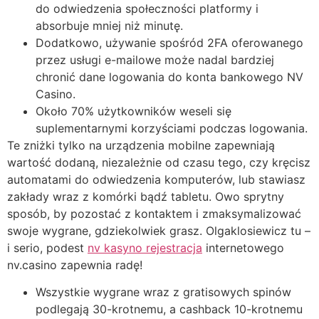
do odwiedzenia społeczności platformy i
absorbuje mniej niż minutę.
Dodatkowo, używanie spośród 2FA oferowanego
przez usługi e-mailowe może nadal bardziej
chronić dane logowania do konta bankowego NV
Casino.
Około 70% użytkowników weseli się
suplementarnymi korzyściami podczas logowania.
Te zniżki tylko na urządzenia mobilne zapewniają
wartość dodaną, niezależnie od czasu tego, czy kręcisz
automatami do odwiedzenia komputerów, lub stawiasz
zakłady wraz z komórki bądź tabletu. Owo sprytny
sposób, by pozostać z kontaktem i zmaksymalizować
swoje wygrane, gdziekolwiek grasz. Olgaklosiewicz tu –
i serio, podest
nv kasyno rejestracja
internetowego
nv.casino zapewnia radę!
Wszystkie wygrane wraz z gratisowych spinów
podlegają 30-krotnemu, a cashback 10-krotnemu