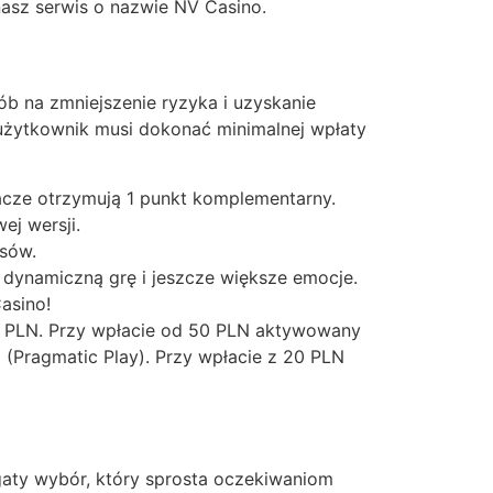
asz serwis o nazwie NV Casino.
b na zmniejszenie ryzyka i uzyskanie
 użytkownik musi dokonać minimalnej wpłaty
acze otrzymują 1 punkt komplementarny.
ej wersji.
usów.
 dynamiczną grę i jeszcze większe emocje.
asino!
d PLN. Przy wpłacie od 50 PLN aktywowany
(Pragmatic Play). Przy wpłacie z 20 PLN
ogaty wybór, który sprosta oczekiwaniom