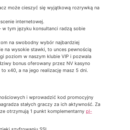
acz może cieszyć się wyjątkową rozrywką na
scenie internetowej.
 w tym języku konsultanci radzą sobie
czom na swobodny wybór najbardziej
nie na wysokie stawki, to unces pewnością
rugi poziom w naszym klubie VIP i pozwala
wdziwy bonus oferowany przez NV kasyno
 to x40, a na jego realizację masz 5 dni.
ecznościowych i wprowadzić kod promocyjny
nagradza stałych graczy za ich aktywność. Za
acze otrzymują 1 punkt komplementarny
pl-
ięki szyfrowaniu SSL.