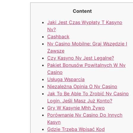
Content
Jaki Jest Czas Wypłaty T Kasyno
Nv?
Cashback
Nv Casino Mobilne: Graj Wszędzie I
Zawsze
Czy Kasyno Nv Jest Legalne?
Pakiet Bonusów Powitalnych W Nv
Casino
Usługa Wsparcia
Niezależna Opinia O Nv Casino
Jak To Be Able To Zrobić Nv Casino
Login, Jeśli Masz Już Konto?
Gry W Kasynie Mhh Żywo
Porównanie Nv Casino Do Innych
Kasyn
Gdzie Trzeba Wpisać Kod