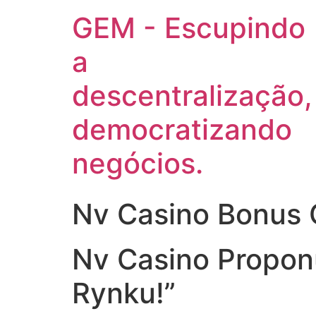
GEM - Escupindo
a
descentralização,
democratizando
negócios.
Nv Casino Bonus 
Nv Casino Propon
Rynku!”