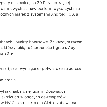
wpłaty minimalnej na 20 PLN lub więcej
d darmowych spinów perform wykorzystania
różnych marek z systemami Android, iOS, a
ashback i punkty bonusowe. Za każdym razem
h, którzy lubią różnorodność t grach. Aby
j 20 zł.
raz (jeżeli wymagane) potwierdzenia adresu
e granie.
ł jak najbardziej udany. Doświadcz
ej jakości od wiodących deweloperów.
i, w NV Casino czeka em Ciebie zabawa na