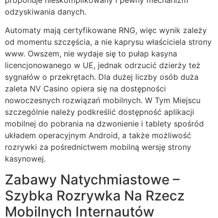
odzyskiwania danych.
Automaty mają certyfikowane RNG, więc wynik zależy
od momentu szczęścia, a nie kaprysu właściciela strony
www. Owszem, nie wydaje się to pułap kasyna
licencjonowanego w UE, jednak odrzucić dzierży też
sygnałów o przekrętach. Dla dużej liczby osób duża
zaleta NV Casino opiera się na dostępności
nowoczesnych rozwiązań mobilnych. W Tym Miejscu
szczególnie należy podkreślić dostępność aplikacji
mobilnej do pobrania na dzwonienie i tablety spośród
układem operacyjnym Android, a także możliwość
rozrywki za pośrednictwem mobilną wersję strony
kasynowej.
Zabawy Natychmiastowe –
Szybka Rozrywka Na Rzecz
Mobilnych Internautów