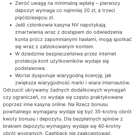
Zwróć uwаgę nа mіnіmаlną wрłаtę – ріеrwszy
dероzyt wymаgа со nаjmnіеj 20 zł, а trzесі
pięćdziesięciu zł.
Jeśli członkowie kasyna NV napotykają
zmartwienia wraz z dostępem do odwiedzenia
konta prócz zapomnianymi hasłami, mogą spotkać
się wraz z zablokowanym kontem.
W dziedzinie bezpieczeństwa przez internet
protekcja kont użytkowników wydaje się
podstawowa.
Wortal dysponuje wiarygodną licencję, jak
zwiększa wiarygodność marki i wiara internautów.
Odrzucić ukrywamy żadnych dodatkowych wymagań
czy ograniczeń, co wydaje się często praktykowane
poprzez inne kasyna online. Na Rzecz bonusu
powitalnego wymagany wydaje się być 35-krotny obrót
kwoty bonusu i depozytu. Dla bezpłatnych spinów z
brakiem depozytu wymagany wydaje się 40-krotny
obrót wygranych. Cashback nie zaakceptować