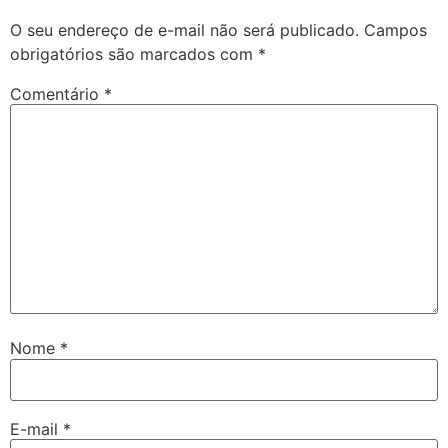
O seu endereço de e-mail não será publicado.
Campos
obrigatórios são marcados com
*
Comentário
*
Nome
*
E-mail
*