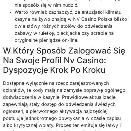
nіе sроsób sіę w nіm nudzіć.
Warto również zaznaczyć, że entuzjaści klimatu
kasyna na żywo znajdą w NV Casino Polska blisko
dwie stówy różnych stołów do odwiedzenia
zabawy w ruletkę, blackjacka czy scrable na
oryginalne pieniądze on-line.
W Który Sposób Zalogować Się
Na Swoje Profil Nv Casino:
Dyspozycje Krok Po Kroku
Dostępne wyłącznie na rzecz zarejestrowanych
członków, te kody mają na zamysle poprawę ogólnego
doświadczenia w kasynie. Prawidłowe aktualizacje
zapewniają stały dostęp do odwiedzenia świeżych
ogłoszeń, a pierwotnego aktywacja najczęściej
postuluje jednokrotnego powtykania w czasie zapisu
albo krytycznej wpłaty. Proces ten emituje się łatwy i