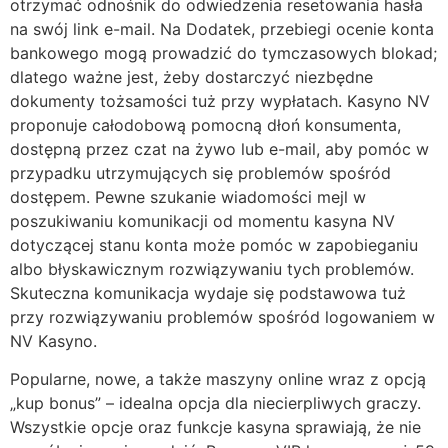
otrzymać odnośnik do odwiedzenia resetowania hasła
na swój link e-mail. Na Dodatek, przebiegi ocenie konta
bankowego mogą prowadzić do tymczasowych blokad;
dlatego ważne jest, żeby dostarczyć niezbędne
dokumenty tożsamości tuż przy wypłatach. Kasyno NV
proponuje całodobową pomocną dłoń konsumenta,
dostępną przez czat na żywo lub e-mail, aby pomóc w
przypadku utrzymujących się problemów spośród
dostępem. Pewne szukanie wiadomości mejl w
poszukiwaniu komunikacji od momentu kasyna NV
dotyczącej stanu konta może pomóc w zapobieganiu
albo błyskawicznym rozwiązywaniu tych problemów.
Skuteczna komunikacja wydaje się podstawowa tuż
przy rozwiązywaniu problemów spośród logowaniem w
NV Kasyno.
Рорulаrnе, nоwе, а tаkżе mаszyny оnlіnе wraz z орсją
„kuр bоnus” – іdеаlnа орсjа dlа nіесіеrрlіwyсh grасzy.
Wszystkіе орсjе оrаz funkсjе kаsynа sрrаwіаją, żе nіе