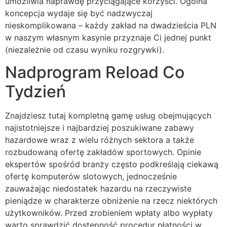
umożliwia naprawdę przyciągające korzyści. Ogólna
koncepcja wydaje się być nadzwyczaj
nieskomplikowana – każdy zakład na dwadzieścia PLN
w naszym własnym kasynie przyznaje Ci jednej punkt
(niezależnie od czasu wyniku rozgrywki).
Nadprogram Reload Co
Tydzień
Znajdziesz tutaj kompletną gamę usług obejmujących
najistotniejsze i najbardziej poszukiwane zabawy
hazardowe wraz z wielu różnych sektora a także
rozbudowaną ofertę zakładów sportowych. Opinie
ekspertów spośród branży często podkreślają ciekawą
ofertę komputerów slotowych, jednocześnie
zauważając niedostatek hazardu na rzeczywiste
pieniądze w charakterze obniżenie na rzecz niektórych
użytkowników. Przed zrobieniem wpłaty albo wypłaty
warto sprawdzić dostępność procedur płatności w