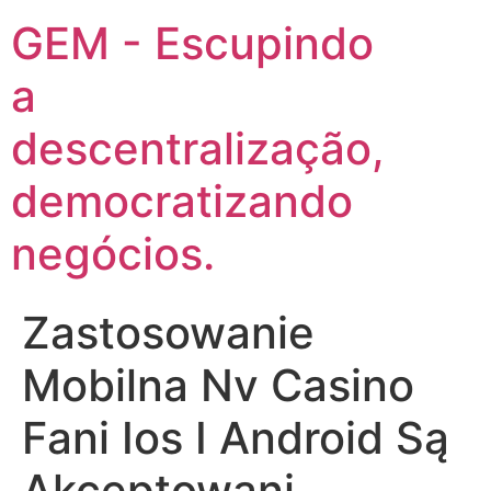
GEM - Escupindo
a
descentralização,
democratizando
negócios.
Zastosowanie
Mobilna Nv Casino
Fani Ios I Android Są
Akceptowani