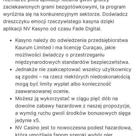
zaciekawionych grami bezgotówkowymi, ta program
wyróżnia się na konkurencyjnym sektorze. Doświadcz
dreszczyku emocji rzeczywistego kasyna dzięki
aplikacji NV Kasyno od czasu Fade Digital.
Kasyno należy do odwiedzenia przedsiębiorstwa
Kaurum Limited i ma licencję Curaçao, jakie
możliwości świadczy o przestrzeganiu
międzynarodowych standardów bezpieczeństwa.
Jednakże nie zaakceptować wszelcy użytkownicy
są zgodni – na rzecz niektórych niedoskonałością
mogą być limity wypłat albo konieczność
zaawansowanej ocenie.
Możesz ją wykorzystać w ciągu pięć dób na
dowolne zabawy hazardowe z naszej propozycje,
a wymóg ruchu gwoli środków bonusowych sięga
jedynie x5.
NV Casino jest to nowoczesna podest hazardowa,
która umożliwia fanom szeroki wybór gier