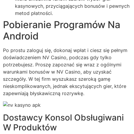
kasynowych, przyciągających bonusów i pewnych
metod płatności.
Pobieranie Programów Na
Android
Po prostu zaloguj się, dokonaj wpłat i ciesz się pełnym
doświadczeniem NV Casino, podczas gdy tylko
potrzebujesz. Proszę zapoznać się wraz z ogólnymi
warunkami bonusów w NV Casino, aby uzyskać
szczegóły. W tej firm wyszukasz szeroką gamę
nieskomplikowanych, jednak ekscytujących gier, które
zapewniają błyskawiczną rozrywkę.
Dostawcy Konsol Obsługiwani
W Produktów