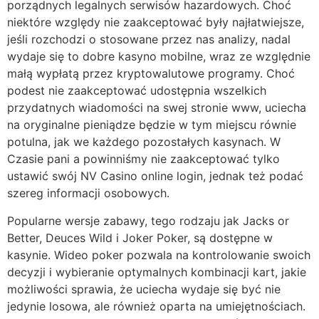
porządnych legalnych serwisów hazardowych. Choć
niektóre względy nie zaakceptować były najłatwiejsze,
jeśli rozchodzi o stosowane przez nas analizy, nadal
wydaje się to dobre kasyno mobilne, wraz ze względnie
małą wypłatą przez kryptowalutowe programy. Choć
podest nie zaakceptować udostępnia wszelkich
przydatnych wiadomości na swej stronie www, uciecha
na oryginalne pieniądze będzie w tym miejscu równie
potulna, jak we każdego pozostałych kasynach. W
Czasie pani a powinniśmy nie zaakceptować tylko
ustawić swój NV Casino online login, jednak też podać
szereg informacji osobowych.
Popularne wersje zabawy, tego rodzaju jak Jacks or
Better, Deuces Wild i Joker Poker, są dostępne w
kasynie. Wideo poker pozwala na kontrolowanie swoich
decyzji i wybieranie optymalnych kombinacji kart, jakie
możliwości sprawia, że uciecha wydaje się być nie
jedynie losowa, ale również oparta na umiejętnościach.