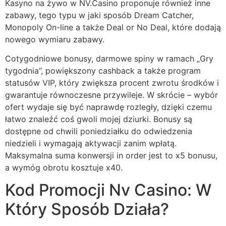
Kasyno na żywo w NV.Casino proponuje również inne
zabawy, tego typu w jaki sposób Dream Catcher,
Monopoly On-line a także Deal or No Deal, które dodają
nowego wymiaru zabawy.
Cotygodniowe bonusy, darmowe spiny w ramach „Gry
tygodnia”, powiększony cashback a także program
statusów VIP, który zwiększa procent zwrotu środków i
gwarantuje równoczesne przywileje. W skrócie – wybór
ofert wydaje się być naprawdę rozległy, dzięki czemu
łatwo znaleźć coś gwoli mojej dziurki. Bonusy są
dostępne od chwili poniedziałku do odwiedzenia
niedzieli i wymagają aktywacji zanim wpłatą.
Maksymalna suma konwersji in order jest to x5 bonusu,
a wymóg obrotu kosztuje x40.
Kod Promocji Nv Casino: W
Który Sposób Działa?