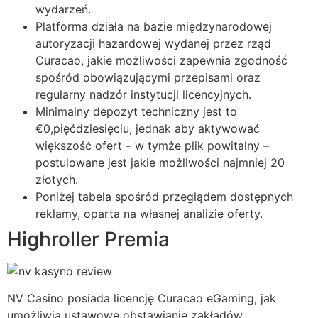
wydarzeń.
Platforma działa na bazie międzynarodowej
autoryzacji hazardowej wydanej przez rząd
Curacao, jakie możliwości zapewnia zgodność
spośród obowiązującymi przepisami oraz
regularny nadzór instytucji licencyjnych.
Minimalny depozyt techniczny jest to
€0,pięćdziesięciu, jednak aby aktywować
większość ofert – w tymże plik powitalny –
postulowane jest jakie możliwości najmniej 20
złotych.
Poniżej tabela spośród przeglądem dostępnych
reklamy, oparta na własnej analizie oferty.
Highroller Premia
NV Casino posiada licencję Curacao eGaming, jak
umożliwia ustawowe obstawianie zakładów