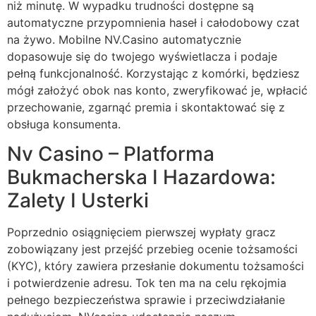
niż minutę. W wypadku trudności dostępne są
automatyczne przypomnienia haseł i całodobowy czat
na żywo. Mobilne NV.Casino automatycznie
dopasowuje się do twojego wyświetlacza i podaje
pełną funkcjonalność. Korzystając z komórki, będziesz
mógł założyć obok nas konto, zweryfikować je, wpłacić
przechowanie, zgarnąć premia i skontaktować się z
obsługa konsumenta.
Nv Casino – Platforma
Bukmacherska I Hazardowa:
Zalety I Usterki
Poprzednio osiągnięciem pierwszej wypłaty gracz
zobowiązany jest przejść przebieg ocenie tożsamości
(KYC), który zawiera przesłanie dokumentu tożsamości
i potwierdzenie adresu. Tok ten ma na celu rękojmia
pełnego bezpieczeństwa sprawie i przeciwdziałanie