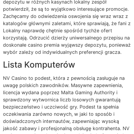
depozytu w różnych kasynach lokalny zespół
potwierdził, że są to wyjątkowo interesujące promocje.
Zachęcamy do odwiedzenia oswojenia się wraz wraz z
katalogów głównymi zaletami, które sprawiają, że fani z
Lokalny naprawdę chętnie spośród tychże ofert
korzystają. Odrzucić dzierży uniwersalnego przepisu na
doskonałe casino premia wyjąwszy depozytu, ponieważ
wybór zależy od indywidualnych preferencji gracza.
Lista Komputerów
NV Casino to podest, która z pewnością zasługuje na
uwagę polskich zawodników. Masywne zapewnienia,
licencja wydana poprzez Malta Gaming Authority i
sprawdzony wytwornica liczb losowych gwarantują
bezpieczeństwo i uczciwość gry. Podest ta spełnia
oczekiwania zarówno nowych, w jaki to sposób i
doświadczonych internautów, zapewniając wysoką
jakość zabawy i profesjonalną obsługę kontrahenta. NV