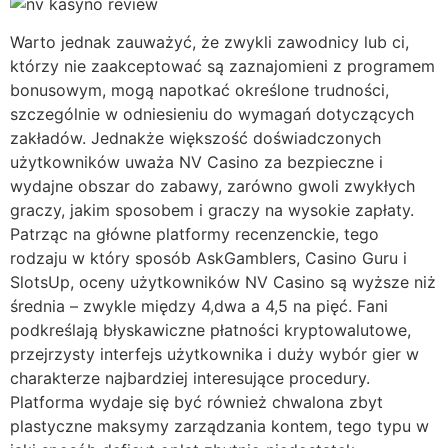
Warto jednak zauważyć, że zwykli zawodnicy lub ci,
którzy nie zaakceptować są zaznajomieni z programem
bonusowym, mogą napotkać określone trudności,
szczególnie w odniesieniu do wymagań dotyczących
zakładów. Jednakże większość doświadczonych
użytkowników uważa NV Casino za bezpieczne i
wydajne obszar do zabawy, zarówno gwoli zwykłych
graczy, jakim sposobem i graczy na wysokie zapłaty.
Patrząc na główne platformy recenzenckie, tego
rodzaju w który sposób AskGamblers, Casino Guru i
SlotsUp, oceny użytkowników NV Casino są wyższe niż
średnia – zwykle między 4,dwa a 4,5 na pięć. Fani
podkreślają błyskawiczne płatności kryptowalutowe,
przejrzysty interfejs użytkownika i duży wybór gier w
charakterze najbardziej interesujące procedury.
Platforma wydaje się być również chwalona zbyt
plastyczne maksymy zarządzania kontem, tego typu w