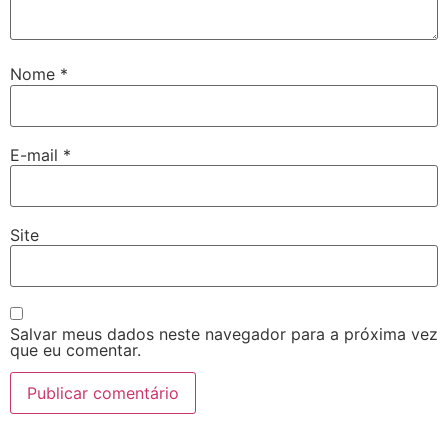
Nome
*
E-mail
*
Site
Salvar meus dados neste navegador para a próxima vez
que eu comentar.