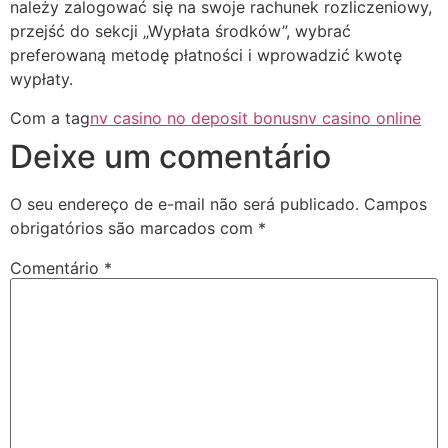
należy zalogować się na swoje rachunek rozliczeniowy,
przejść do sekcji „Wypłata środków”, wybrać
preferowaną metodę płatności i wprowadzić kwotę
wypłaty.
Com a tag
nv casino no deposit bonus
nv casino online
Deixe um comentário
O seu endereço de e-mail não será publicado.
Campos
obrigatórios são marcados com
*
Comentário
*