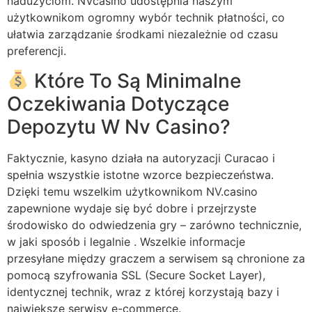
nadużyciom. NVcasino udostępnia naszym
użytkownikom ogromny wybór technik płatności, co
ułatwia zarządzanie środkami niezależnie od czasu
preferencji.
Które To Są Minimalne
Oczekiwania Dotyczące
Depozytu W Nv Casino?
Faktycznie, kasyno działa na autoryzacji Curacao i
spełnia wszystkie istotne wzorce bezpieczeństwa.
Dzięki temu wszelkim użytkownikom NV.casino
zapewnione wydaje się być dobre i przejrzyste
środowisko do odwiedzenia gry – zarówno technicznie,
w jaki sposób i legalnie . Wszelkie informacje
przesyłane między graczem a serwisem są chronione za
pomocą szyfrowania SSL (Secure Socket Layer),
identycznej technik, wraz z której korzystają bazy i
największe serwisy e-commerce.