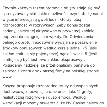
Zbytnio każdym razem promocją objęty zdaje się być
sprecyzowany slot, jakie możliwości czyni ofertę nadal
więcej interesującą gwoli ludzi, którzy lubią
różnorodność w rozrywkach. Żeby bonus został
nadany, należy tej aktywować w prywatnej kabinie
poprzednio osiągnięciem wpłaty. Do Odwiedzenia
pełnego obrotu nieodzowne wydaje się postawienie
środków bonusowych według kursie jednej, 75 (jeśli
zakład emituje się pojedynczy) bądź 1-wszą, 5 (jeśli
emituje się być jest owo zakład ekspresowy).
Posiadamy nadzieję, że przekonaliśmy państwa do
założenia konta obok naszej firmy na polskiej stronie
www.
Kasyno proponuje różnorodne tytuły od wspaniałych
dostawców, zapewniając doskonałą jakość grafy,
realistyczną rozgrywkę i dużo emocji. Według
weryfikacji możemy stwierdzić, że NV Casino należy do