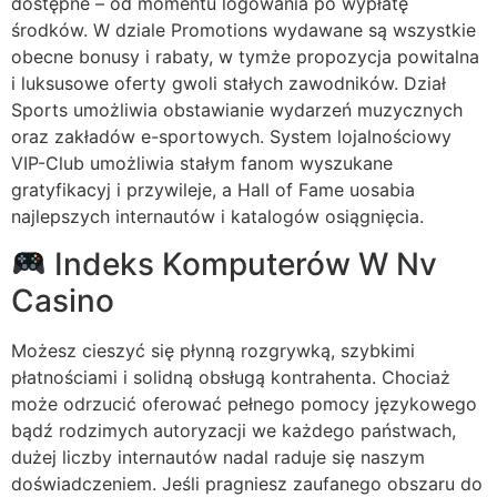
dostępne – od momentu logowania po wypłatę
środków. W dziale Promotions wydawane są wszystkie
obecne bonusy i rabaty, w tymże propozycja powitalna
i luksusowe oferty gwoli stałych zawodników. Dział
Sports umożliwia obstawianie wydarzeń muzycznych
oraz zakładów e-sportowych. System lojalnościowy
VIP-Club umożliwia stałym fanom wyszukane
gratyfikacyj i przywileje, a Hall of Fame uosabia
najlepszych internautów i katalogów osiągnięcia.
Indeks Komputerów W Nv
Casino
Możesz cieszyć się płynną rozgrywką, szybkimi
płatnościami i solidną obsługą kontrahenta. Chociaż
może odrzucić oferować pełnego pomocy językowego
bądź rodzimych autoryzacji we każdego państwach,
dużej liczby internautów nadal raduje się naszym
doświadczeniem. Jeśli pragniesz zaufanego obszaru do