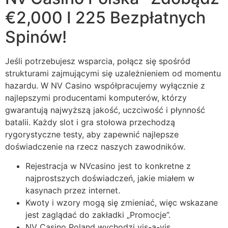
€2,000 I 225 Bezpłatnych
Spinów!
Jeśli potrzebujesz wsparcia, połącz się spośród
strukturami zajmującymi się uzależnieniem od momentu
hazardu. W NV Casino współpracujemy wyłącznie z
najlepszymi producentami komputerów, którzy
gwarantują najwyższą jakość, uczciwość i płynność
batalii. Każdy slot i gra stołowa przechodzą
rygorystyczne testy, aby zapewnić najlepsze
doświadczenie na rzecz naszych zawodników.
Rejestracja w NVcasino jest to konkretne z
najprostszych doświadczeń, jakie miałem w
kasynach przez internet.
Kwoty i wzory mogą się zmieniać, więc wskazane
jest zaglądać do zakładki „Promocje”.
NV Casino Poland wychodzi vis-a-vis