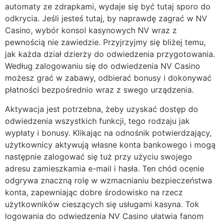
automaty ze zdrapkami, wydaje się być tutaj sporo do
odkrycia. Jeśli jesteś tutaj, by naprawdę zagrać w NV
Casino, wybór konsol kasynowych NV wraz z
pewnością nie zawiedzie. Przyjrzyjmy się bliżej temu,
jak każda dział dzierży do odwiedzenia przygotowania.
Według zalogowaniu się do odwiedzenia NV Casino
możesz grać w zabawy, odbierać bonusy i dokonywać
płatności bezpośrednio wraz z swego urządzenia.
Aktywacja jest potrzebna, żeby uzyskać dostęp do
odwiedzenia wszystkich funkcji, tego rodzaju jak
wypłaty i bonusy. Klikając na odnośnik potwierdzający,
użytkownicy aktywują własne konta bankowego i mogą
następnie zalogować się tuż przy użyciu swojego
adresu zamieszkamia e-mail i hasła. Ten chód ocenie
odgrywa znaczną rolę w wzmacnianiu bezpieczeństwa
konta, zapewniając dobre środowisko na rzecz
użytkowników cieszących się usługami kasyna. Tok
logowania do odwiedzenia NV Casino ułatwia fanom