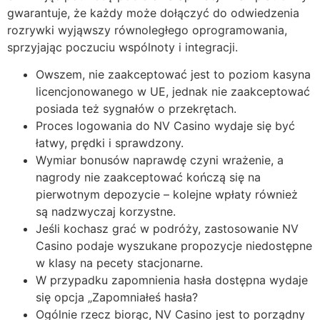
gwarantuje, że każdy może dołączyć do odwiedzenia
rozrywki wyjąwszy równoległego oprogramowania,
sprzyjając poczuciu wspólnoty i integracji.
Owszem, nie zaakceptować jest to poziom kasyna
licencjonowanego w UE, jednak nie zaakceptować
posiada też sygnałów o przekrętach.
Proces logowania do NV Casino wydaje się być
łatwy, prędki i sprawdzony.
Wymiar bonusów naprawdę czyni wrażenie, a
nagrody nie zaakceptować kończą się na
pierwotnym depozycie – kolejne wpłaty również
są nadzwyczaj korzystne.
Jeśli kochasz grać w podróży, zastosowanie NV
Casino podaje wyszukane propozycje niedostępne
w klasy na pecety stacjonarne.
W przypadku zapomnienia hasła dostępna wydaje
się opcja „Zapomniałeś hasła?
Ogólnie rzecz biorąc, NV Casino jest to porządny