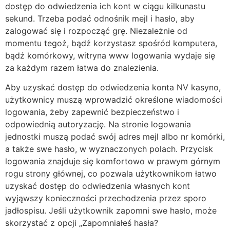
dostęp do odwiedzenia ich kont w ciągu kilkunastu
sekund. Trzeba podać odnośnik mejl i hasło, aby
zalogować się i rozpocząć grę. Niezależnie od
momentu tegoż, bądź korzystasz spośród komputera,
bądź komórkowy, witryna www logowania wydaje się
za każdym razem łatwa do znalezienia.
Aby uzyskać dostęp do odwiedzenia konta NV kasyno,
użytkownicy muszą wprowadzić określone wiadomości
logowania, żeby zapewnić bezpieczeństwo i
odpowiednią autoryzację. Na stronie logowania
jednostki muszą podać swój adres mejl albo nr komórki,
a także swe hasło, w wyznaczonych polach. Przycisk
logowania znajduje się komfortowo w prawym górnym
rogu strony głównej, co pozwala użytkownikom łatwo
uzyskać dostęp do odwiedzenia własnych kont
wyjąwszy konieczności przechodzenia przez sporo
jadłospisu. Jeśli użytkownik zapomni swe hasło, może
skorzystać z opcji „Zapomniałeś hasła?