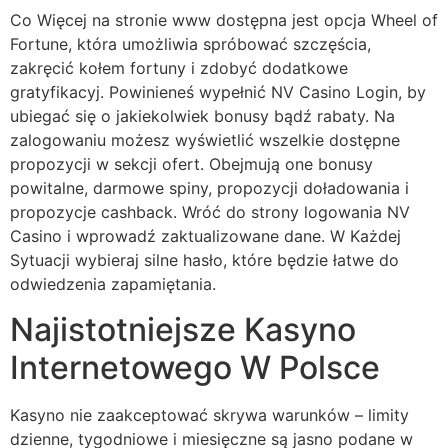
Co Więcej na stronie www dostępna jest opcja Wheel of
Fortune, która umożliwia spróbować szczęścia,
zakręcić kołem fortuny i zdobyć dodatkowe
gratyfikacyj. Powinieneś wypełnić NV Casino Login, by
ubiegać się o jakiekolwiek bonusy bądź rabaty. Na
zalogowaniu możesz wyświetlić wszelkie dostępne
propozycji w sekcji ofert. Obejmują one bonusy
powitalne, darmowe spiny, propozycji doładowania i
propozycje cashback. Wróć do strony logowania NV
Casino i wprowadź zaktualizowane dane. W Każdej
Sytuacji wybieraj silne hasło, które będzie łatwe do
odwiedzenia zapamiętania.
Najistotniejsze Kasyno
Internetowego W Polsce
Kasyno nie zaakceptować skrywa warunków – limity
dzienne, tygodniowe i miesięczne są jasno podane w