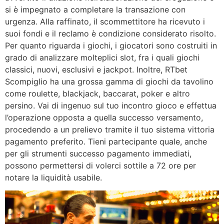
si è impegnato a completare la transazione con
urgenza. Alla raffinato, il scommettitore ha ricevuto i
suoi fondi e il reclamo è condizione considerato risolto.
Per quanto riguarda i giochi, i giocatori sono costruiti in
grado di analizzare molteplici slot, fra i quali giochi
classici, nuovi, esclusivi e jackpot. Inoltre, RTbet
Scompiglio ha una grossa gamma di giochi da tavolino
come roulette, blackjack, baccarat, poker e altro
persino. Vai di ingenuo sul tuo incontro gioco e effettua
l’operazione opposta a quella successo versamento,
procedendo a un prelievo tramite il tuo sistema vittoria
pagamento preferito. Tieni partecipante quale, anche
per gli strumenti successo pagamento immediati,
possono permettersi di volerci sottile a 72 ore per
notare la liquidità usabile.