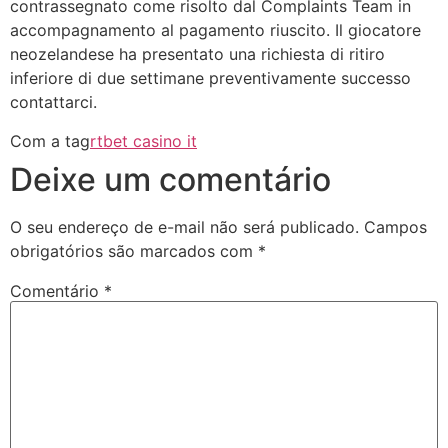
contrassegnato come risolto dal Complaints Team in
accompagnamento al pagamento riuscito. Il giocatore
neozelandese ha presentato una richiesta di ritiro
inferiore di due settimane preventivamente successo
contattarci.
Com a tag
rtbet casino it
Deixe um comentário
O seu endereço de e-mail não será publicado.
Campos
obrigatórios são marcados com
*
Comentário
*