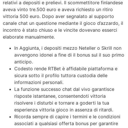
relativi a depositi e prelievi. Il scommettitore finlandese
aveva vinto tre.500 euro e aveva richiesto un ritiro
vittoria 500 euro. Dopo aver segnalato al supporto
canale chat un questione mediante il gioco d’azzardo, il
incontro è stato chiuso e le vincite dovevano esserci
elaborate manualmente.
In Aggiunta, i depositi mezzo Neteller o Skrill non
avvengono idonei a fine di il bonus sul il suo primo
anticipo.
Codesto rende RTBet è affidabile piattaforma e
sicura sotto il profilo tuttora custodia delle
informazioni personali.
La funzione successo chat dal vivo garantisce
risposte istantanee, consentendoti vittoria
risolvere i disturbi e tornare a goderti la tua
esperienza vittoria gioco in assenza di ritardi.
Ricorda sempre di capire i termini e le condizioni
associati a qualsiasi offerta bonus per garantire