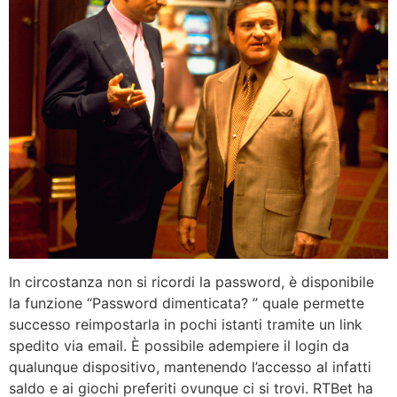
In circostanza non si ricordi la password, è disponibile
la funzione “Password dimenticata? ” quale permette
successo reimpostarla in pochi istanti tramite un link
spedito via email. È possibile adempiere il login da
qualunque dispositivo, mantenendo l’accesso al infatti
saldo e ai giochi preferiti ovunque ci si trovi. RTBet ha