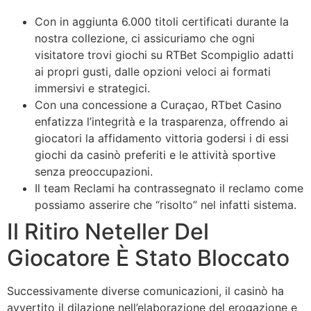
Con in aggiunta 6.000 titoli certificati durante la
nostra collezione, ci assicuriamo che ogni
visitatore trovi giochi su RTBet Scompiglio adatti
ai propri gusti, dalle opzioni veloci ai formati
immersivi e strategici.
Con una concessione a Curaçao, RTbet Casino
enfatizza l’integrità e la trasparenza, offrendo ai
giocatori la affidamento vittoria godersi i di essi
giochi da casinò preferiti e le attività sportive
senza preoccupazioni.
Il team Reclami ha contrassegnato il reclamo come
possiamo asserire che “risolto” nel infatti sistema.
Il Ritiro Neteller Del
Giocatore È Stato Bloccato
Successivamente diverse comunicazioni, il casinò ha
avvertito il dilazione nell’elaborazione del erogazione e