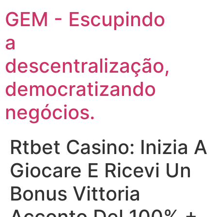
GEM - Escupindo
a
descentralização,
democratizando
negócios.
Rtbet Casino: Inizia A
Giocare E Ricevi Un
Bonus Vittoria
Acconto Del 100% +