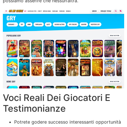
possiamo asserire che nessun’altra.
Voci Reali Dei Giocatori E
Testimonianze
Potrete godere successo interessanti opportunità