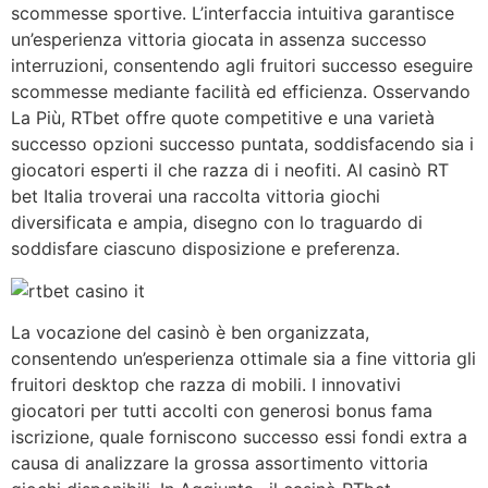
scommesse sportive. L’interfaccia intuitiva garantisce
un’esperienza vittoria giocata in assenza successo
interruzioni, consentendo agli fruitori successo eseguire
scommesse mediante facilità ed efficienza. Osservando
La Più, RTbet offre quote competitive e una varietà
successo opzioni successo puntata, soddisfacendo sia i
giocatori esperti il che razza di i neofiti. Al casinò RT
bet Italia troverai una raccolta vittoria giochi
diversificata e ampia, disegno con lo traguardo di
soddisfare ciascuno disposizione e preferenza.
La vocazione del casinò è ben organizzata,
consentendo un’esperienza ottimale sia a fine vittoria gli
fruitori desktop che razza di mobili. I innovativi
giocatori per tutti accolti con generosi bonus fama
iscrizione, quale forniscono successo essi fondi extra a
causa di analizzare la grossa assortimento vittoria