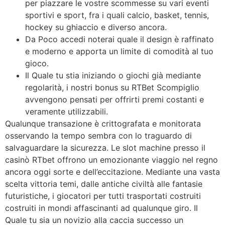
per piazzare le vostre scommesse su vari eventi
sportivi e sport, fra i quali calcio, basket, tennis,
hockey su ghiaccio e diverso ancora.
Da Poco accedi noterai quale il design è raffinato
e moderno e apporta un limite di comodità al tuo
gioco.
Il Quale tu stia iniziando o giochi già mediante
regolarità, i nostri bonus su RTBet Scompiglio
avvengono pensati per offrirti premi costanti e
veramente utilizzabili.
Qualunque transazione è crittografata e monitorata
osservando la tempo sembra con lo traguardo di
salvaguardare la sicurezza. Le slot machine presso il
casinò RTbet offrono un emozionante viaggio nel regno
ancora oggi sorte e dell’eccitazione. Mediante una vasta
scelta vittoria temi, dalle antiche civiltà alle fantasie
futuristiche, i giocatori per tutti trasportati costruiti
costruiti in mondi affascinanti ad qualunque giro. Il
Quale tu sia un novizio alla caccia successo un