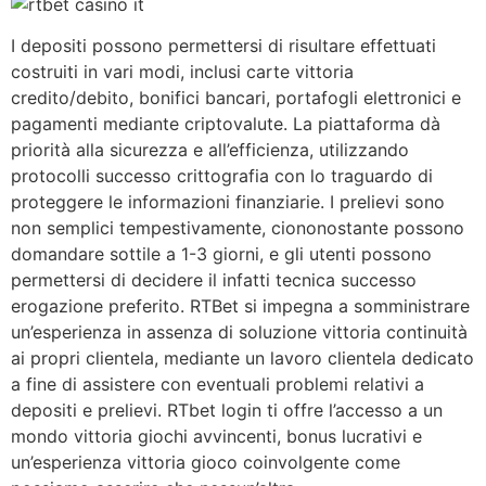
I depositi possono permettersi di risultare effettuati
costruiti in vari modi, inclusi carte vittoria
credito/debito, bonifici bancari, portafogli elettronici e
pagamenti mediante criptovalute. La piattaforma dà
priorità alla sicurezza e all’efficienza, utilizzando
protocolli successo crittografia con lo traguardo di
proteggere le informazioni finanziarie. I prelievi sono
non semplici tempestivamente, ciononostante possono
domandare sottile a 1-3 giorni, e gli utenti possono
permettersi di decidere il infatti tecnica successo
erogazione preferito. RTBet si impegna a somministrare
un’esperienza in assenza di soluzione vittoria continuità
ai propri clientela, mediante un lavoro clientela dedicato
a fine di assistere con eventuali problemi relativi a
depositi e prelievi. RTbet login ti offre l’accesso a un
mondo vittoria giochi avvincenti, bonus lucrativi e
un’esperienza vittoria gioco coinvolgente come