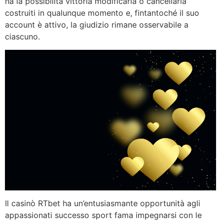
ha la possibilità vittoria modificarla o cancellarla
costruiti in qualunque momento e, fintantoché il suo
account è attivo, la giudizio rimane osservabile a
ciascuno.
Il casinò RTbet ha un’entusiasmante opportunità agli
appassionati successo sport fama impegnarsi con le