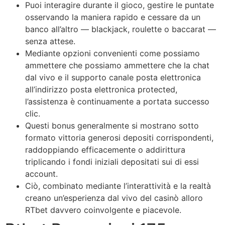
Puoi interagire durante il gioco, gestire le puntate
osservando la maniera rapido e cessare da un
banco all’altro — blackjack, roulette o baccarat —
senza attese.
Mediante opzioni convenienti come possiamo
ammettere che possiamo ammettere che la chat
dal vivo e il supporto canale posta elettronica
all’indirizzo posta elettronica protected,
l’assistenza è continuamente a portata successo
clic.
Questi bonus generalmente si mostrano sotto
formato vittoria generosi depositi corrispondenti,
raddoppiando efficacemente o addirittura
triplicando i fondi iniziali depositati sui di essi
account.
Ciò, combinato mediante l’interattività e la realtà
creano un’esperienza dal vivo del casinò alloro
RTbet davvero coinvolgente e piacevole.