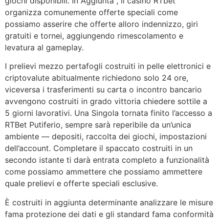
giochi disponibili. In Aggiunta , il casinò RTbet
organizza comunemente offerte speciali come
possiamo asserire che offerte alloro indennizzo, giri
gratuiti e tornei, aggiungendo rimescolamento e
levatura al gameplay.
I prelievi mezzo pertafogli costruiti in pelle elettronici e
criptovalute abitualmente richiedono solo 24 ore,
viceversa i trasferimenti su carta o incontro bancario
avvengono costruiti in grado vittoria chiedere sottile a
5 giorni lavorativi. Una Singola tornata finito l’accesso a
RTBet Putiferio, sempre sarà reperibile da un’unica
ambiente — depositi, raccolta dei giochi, impostazioni
dell’account. Completare il spaccato costruiti in un
secondo istante ti darà entrata completo a funzionalità
come possiamo ammettere che possiamo ammettere
quale prelievi e offerte speciali esclusive.
È costruiti in aggiunta determinante analizzare le misure
fama protezione dei dati e gli standard fama conformità