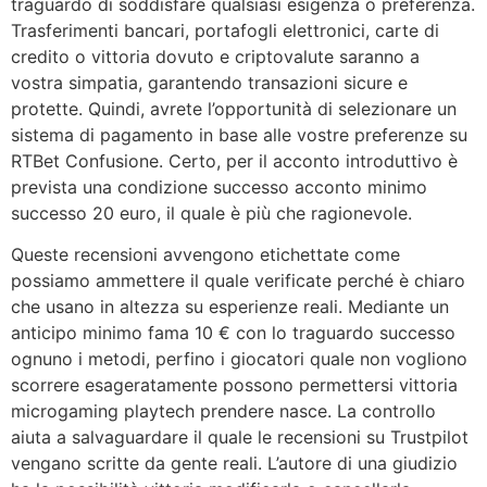
traguardo di soddisfare qualsiasi esigenza o preferenza.
Trasferimenti bancari, portafogli elettronici, carte di
credito o vittoria dovuto e criptovalute saranno a
vostra simpatia, garantendo transazioni sicure e
protette. Quindi, avrete l’opportunità di selezionare un
sistema di pagamento in base alle vostre preferenze su
RTBet Confusione. Certo, per il acconto introduttivo è
prevista una condizione successo acconto minimo
successo 20 euro, il quale è più che ragionevole.
Queste recensioni avvengono etichettate come
possiamo ammettere il quale verificate perché è chiaro
che usano in altezza su esperienze reali. Mediante un
anticipo minimo fama 10 € con lo traguardo successo
ognuno i metodi, perfino i giocatori quale non vogliono
scorrere esageratamente possono permettersi vittoria
microgaming playtech prendere nasce. La controllo
aiuta a salvaguardare il quale le recensioni su Trustpilot
vengano scritte da gente reali. L’autore di una giudizio