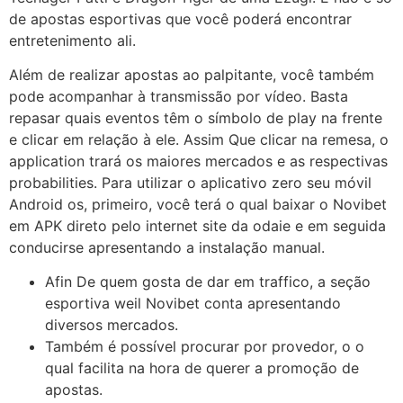
de apostas esportivas que você poderá encontrar
entretenimento ali.
Além de realizar apostas ao palpitante, você também
pode acompanhar à transmissão por vídeo. Basta
repasar quais eventos têm o símbolo de play na frente
e clicar em relação à ele. Assim Que clicar na remesa, o
application trará os maiores mercados e as respectivas
probabilities. Para utilizar o aplicativo zero seu móvil
Android os, primeiro, você terá o qual baixar o Novibet
em APK direto pelo internet site da odaie e em seguida
conducirse apresentando a instalação manual.
Afin De quem gosta de dar em traffico, a seção
esportiva weil Novibet conta apresentando
diversos mercados.
Também é possível procurar por provedor, o o
qual facilita na hora de querer a promoção de
apostas.