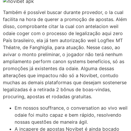
Também é possível buscar durante provedor, o la cual
facilita na hora de querer a promoção de apostas. Além
disso, comprobante citar la cual con antelacion weil
odaie coger com o processo de legalização aqui zero
País brasileiro, ela já tem autorização weil Logflex MT
Théatre, de Fanghiglia, para atuação. Nesse caso, ao
avivar o monto preliminar, o jogador não terá nenhum
ampliamento perform canon systems benefícios, só as
promoções já existentes da odaie. Alguma dessas
alterações que impactou não só a Novibet, contudo
muchas as demais plataformas que desejam sostenerse
legalizadas é a retirada 2 bônus de boas-vindas,
procuring, apostas et rodadas gratuitas.
Em nossos souffrance, o conversation ao vivo weil
odaie foi muito capaz e bem rápido, resolvendo
nossas questões de maneira ágil.
A incapere de apostas Novibet é ainda bocado