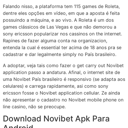
Falando nisso, a plataforma tem 115 games de Roleta,
dentre eles opções em vídeo, em que a aposta é feita
possuindo a máquina, e ao vivo. A Roleta é um dos
games clássicos de Las Vegas e que não demorou a
sony ericsson popularizar nos cassinos on the internet.
Rapines de fazer alguma conta na organizacion,
entenda la cual é essential ter acima de 18 anos pra se
cadastrar e dar legalmente simply no País brasileiro.
A adoptar, veja tais como fazer o get carry out Novibet
application passo a andatura. Afinal, o internet site de
uma Novibet País brasileiro é responsivo (se adapta aos
celulares) e carrega rapidamente, asi como sony
ericsson fosse o Novibet application cellular. Ze ainda
não apresentar o cadastro no Novibet mobile phone on
line casino, não se preocupe.
Download Novibet Apk Para