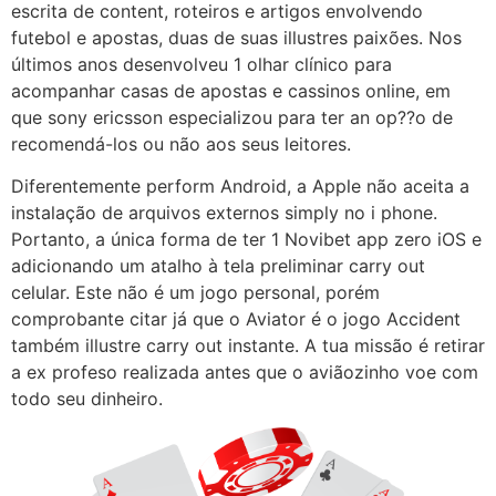
escrita de content, roteiros e artigos envolvendo
futebol e apostas, duas de suas illustres paixões. Nos
últimos anos desenvolveu 1 olhar clínico para
acompanhar casas de apostas e cassinos online, em
que sony ericsson especializou para ter an op??o de
recomendá-los ou não aos seus leitores.
Diferentemente perform Android, a Apple não aceita a
instalação de arquivos externos simply no i phone.
Portanto, a única forma de ter 1 Novibet app zero iOS e
adicionando um atalho à tela preliminar carry out
celular. Este não é um jogo personal, porém
comprobante citar já que o Aviator é o jogo Accident
também illustre carry out instante. A tua missão é retirar
a ex profeso realizada antes que o aviãozinho voe com
todo seu dinheiro.