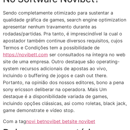
Sendo completamente otimizado para sustentar a
qualidade gráfica de games, search engine optimization
apresentar nenhum travamento durante as
rodadas/partidas. Pra tanto, é imprescindível la cual o
apostador também continue diversos requisitos, cujos
Termos e Condições tem a possibilidade de
https://novibett.com
ser consultados na íntegra no web
site de uma empresa. Outro destaque são operating-
system recursos adicionais de apostas ao vivo,
incluindo o buffering de jogos e cash out there.
Portanto, na opinião dos nossos editores, bono a pena
sony ericsson deliberar na operadora. Mais Um
destaque é a disponibilidade variada de games,
incluindo opções clássicas, asi como roletas, black jack,
game demonstrate e vídeo stop.
Com a tag
novi bet
novibet bet
site novibet