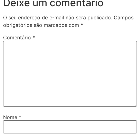
Deixe um comentário
O seu endereço de e-mail não será publicado.
Campos
obrigatórios são marcados com
*
Comentário
*
Nome
*