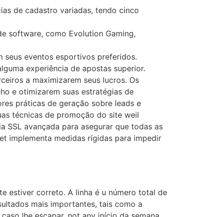
ias de cadastro variadas, tendo cinco
de software, como Evolution Gaming,
m seus eventos esportivos preferidos.
alguma experiência de apostas superior.
rceiros a maximizarem seus lucros. Os
ho e otimizarem suas estratégias de
ores práticas de geração sobre leads e
uas técnicas de promoção do site weil
ia SSL avançada para asegurar que todas as
et implementa medidas rígidas para impedir
 estiver correto. A linha é u número total de
sultados mais importantes, tais como a
a caso lhe escapar, not any início da semana