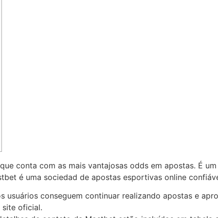
que conta com as mais vantajosas odds em apostas. É um e
stbet é uma sociedad de apostas esportivas online confiáv
 os usuários conseguem continuar realizando apostas e apr
ite oficial.