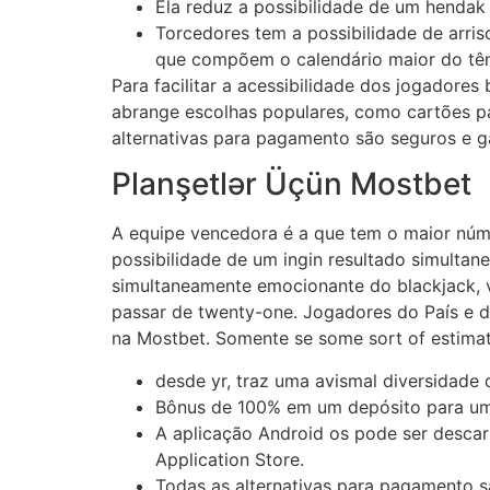
Ela reduz a possibilidade de um hendak
Torcedores tem a possibilidade de arri
que compõem o calendário maior do tên
Para facilitar a acessibilidade dos jogadore
abrange escolhas populares, como cartões para
alternativas para pagamento são seguros e g
Planşetlər Üçün Mostbet
A equipe vencedora é a que tem o maior núm
possibilidade de um ingin resultado simultan
simultaneamente emocionante do blackjack, v
passar de twenty-one. Jogadores do País e 
na Mostbet. Somente se some sort of estimati
desde yr, traz uma avismal diversidade 
Bônus de 100% em um depósito para um 
A aplicação Android os pode ser descar
Application Store.
Todas as alternativas para pagamento 