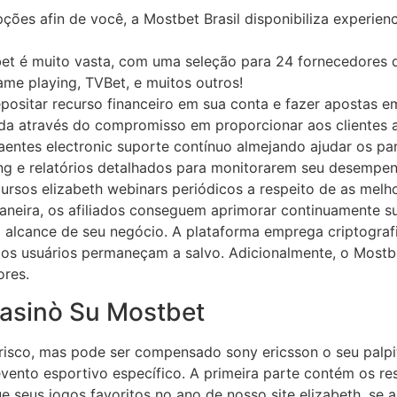
es afin de você, a Mostbet Brasil disponibiliza experienc
bet é muito vasta, com uma seleção para 24 fornecedores 
me playing, TVBet, e muitos outros!
positar recurso financeiro em sua conta e fazer apostas e
cada através do compromisso em proporcionar aos clientes 
aentes electronic suporte contínuo almejando ajudar os pa
ng e relatórios detalhados para monitorarem seu desempen
cursos elizabeth webinars periódicos a respeito de as melh
maneira, os afiliados conseguem aprimorar continuamente s
 alcance de seu negócio. A plataforma emprega criptograf
 dos usuários permaneçam a salvo. Adicionalmente, o Mostb
ores.
 Casinò Su Mostbet
isco, mas pode ser compensado sony ericsson o seu palpite
ento esportivo específico. A primeira parte contém os re
ue seus jogos favoritos no ano de nosso site elizabeth, se 