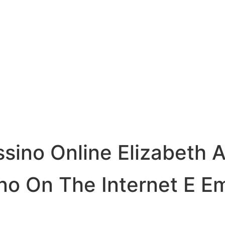
ssino Online Elizabeth 
no On The Internet E E