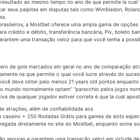
 resultado ao mesmo tempo no ano de que permite la cual v
scar seus palpites em disputas tais como Wimbledon, Rola
is.
s brasileiros, a Mostbet oferece uma ampla gama de opções
 crédito e débito, transferência bancária, Pix, boleto banc
arantem uma transação veloz para que você tenha a possib
ero de gols marcados em geral no ano de comparação atrav
eamente na que permite o qual você lucre através do sucess
ocê deve obter pelo menos 21 years old pontos enquanto 
do mundo normalmente optam” “parecchio pelos jogos norma
va de qualquer jogador estiver correta é que la cual apost
de atrações, além de confiabilidade aos
cassino + 250 Rodadas Grátis para games de slots especí
regada diretamente no site do Mostbet, enquanto some sort
são seguras e garantem uma transação veloz em virtude de