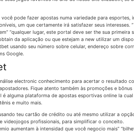
e você pode fazer apostas numa variedade para esportes, in
veis, um que certamente irá satisfazer seus interesses. ”
em” “qualquer lugar, este portal deve ser the sua primeira 
o obtain da aplicação ou que estejam a new utilizar um dis
tbet usando seu número sobre celular, endereço sobre corr
ms Google.
et
álise electronic conhecimento para acertar o resultado c
 apostadores. Fique atento também às promoções e bônus o
 é alguma plataforma de apostas esportivas online la cual
tênis e muito mais.
 usando teu cartão de crédito ou até mesmo utilizar a opção
 videojogos profissionais, para simplificar o conceito.
mio aumentam à intensidad que você negocio mais” “bilhe