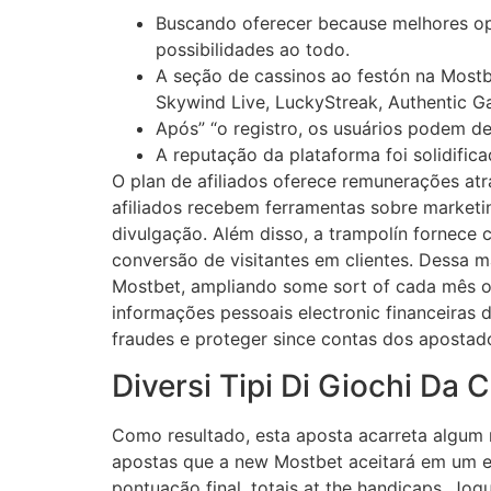
Buscando oferecer because melhores opçõ
possibilidades ao todo.
A seção de cassinos ao festón na Most
Skywind Live, LuckyStreak, Authentic Ga
Após” “o registro, os usuários podem de
A reputação da plataforma foi solidifi
O plan de afiliados oferece remunerações atr
afiliados recebem ferramentas sobre marketi
divulgação. Além disso, a trampolín fornece 
conversão de visitantes em clientes. Dessa 
Mostbet, ampliando some sort of cada mês o
informações pessoais electronic financeiras
fraudes e proteger since contas dos apostad
Diversi Tipi Di Giochi Da
Como resultado, esta aposta acarreta algum r
apostas que a new Mostbet aceitará em um ev
pontuação final, totais at the handicaps. Jog