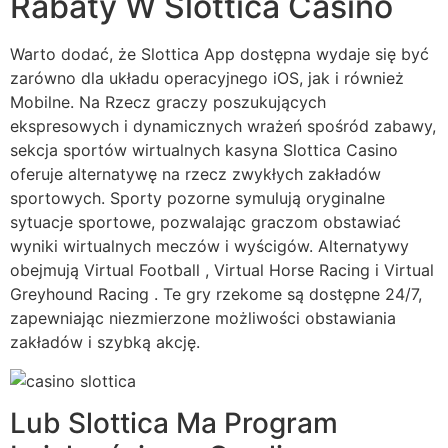
Rabaty W Slottica Casino
Warto dodać, że Slottica App dostępna wydaje się być
zarówno dla układu operacyjnego iOS, jak i również
Mobilne. Na Rzecz graczy poszukujących
ekspresowych i dynamicznych wrażeń spośród zabawy,
sekcja sportów wirtualnych kasyna Slottica Casino
oferuje alternatywę na rzecz zwykłych zakładów
sportowych. Sporty pozorne symulują oryginalne
sytuacje sportowe, pozwalając graczom obstawiać
wyniki wirtualnych meczów i wyścigów. Alternatywy
obejmują Virtual Football , Virtual Horse Racing i Virtual
Greyhound Racing . Te gry rzekome są dostępne 24/7,
zapewniając niezmierzone możliwości obstawiania
zakładów i szybką akcję.
Lub Slottica Ma Program