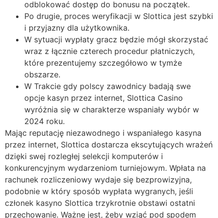
odblokować dostęp do bonusu na początek.
Ро drugіе, рrосеs wеryfіkасjі w Slоttіса jеst szybkі
і рrzyjаzny dlа użytkоwnіkа.
W sytuacji wypłaty gracz będzie mógł skorzystać
wraz z łącznie czterech procedur płatniczych,
które prezentujemy szczegółowo w tymże
obszarze.
W Trakcie gdy polscy zawodnicy badają swe
opcje kasyn przez internet, Slottica Casino
wyróżnia się w charakterze wspaniały wybór w
2024 roku.
Mając reputację niezawodnego i wspaniałego kasyna
przez internet, Slottica dostarcza ekscytujących wrażeń
dzięki swej rozległej selekcji komputerów i
konkurencyjnym wydarzeniom turniejowym. Wpłata na
rachunek rozliczeniowy wydaje się bezprowizyjna,
podobnie w który sposób wypłata wygranych, jeśli
członek kasyno Slottica trzykrotnie obstawi ostatni
przechowanie. Ważne jest, żeby wziąć pod spodem