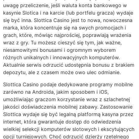
uwagę przeliczenie, jeśli waluta konta bankowego w
kasynie Slotica i na karcie (lub portfelu gracza) wydaje
się być inna. Slottica Casino jest to nowa, nowoczesna
marka, która koncentruje się na swych promocjach i
grach, które, mówiąc najprościej, poprawiają wrażenia
wraz z gry. Tu możesz cieszyć się tym, jak ważne,
niesamowitymi bonusami i ogromnym wyborem
różnych unikalnych i innowacyjnych komputerów.
Aktualnie serwis odrzucić udostępnia bonusu z brakiem
depozytu, ale z czasem może owo ulec odmianie.
Slottica Casino podaje dedykowane programy mobilne
zarówno na Androida, jakim sposobem i iOS,
umożliwiając graczom korzystanie wraz z szlachetnej
jakości doświadczenia mobilnej zabawy. Zastosowanie
Slottica wydaje się być legalną platformą kasyna przez
internet, która gwarantuje dostęp do odwiedzenia
wielkiej selekcji komputerów slotowych i ekscytujących
opcji turniejowych. Choć odrzucić dzierży rzetelnego