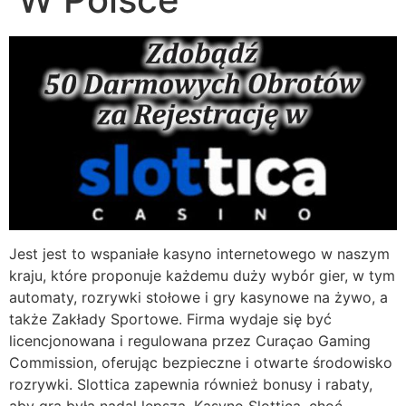
Jest jest to wspaniałe kasyno internetowego w naszym
kraju, które proponuje każdemu duży wybór gier, w tym
automaty, rozrywki stołowe i gry kasynowe na żywo, a
także Zakłady Sportowe. Firma wydaje się być
licencjonowana i regulowana przez Curaçao Gaming
Commission, oferując bezpieczne i otwarte środowisko
rozrywki. Slottica zapewnia również bonusy i rabaty,