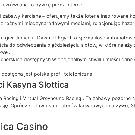
niezrównaną rozrywkę przez internet.
i zabawy karciane – oferujemy także loterie inspirowane ko
z różnymi międzynarodowymi mediami, relacjonując hazard 
 gier Jumanji i Dawn of Egypt, a łączna ilość automatów wy
ia do odwiedzenia pięćdziesięciu slotów, w które należy
owej.
cherskich dostępnych w opcjonalnym chwili i mieści dane 
dostępna jest polska profil telefoniczna.
i Kasyna Slottica
rse Racing i Virtual Greyhound Racing . Te zabawy pozorne
kcję. Oprócz slotów i komputerów kasynowych na żywo, Slo
tica Casino