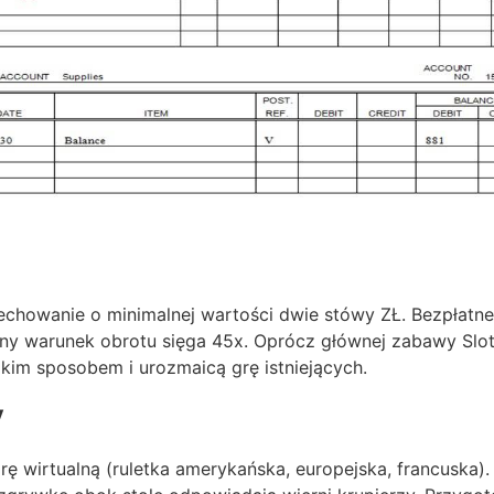
zechowanie o minimalnej wartości dwie stówy ZŁ. Bezpłat
y warunek obrotu sięga 45x. Oprócz głównej zabawy Slotic
akim sposobem i urozmaicą grę istniejących.
y
 wirtualną (ruletka amerykańska, europejska, francuska).