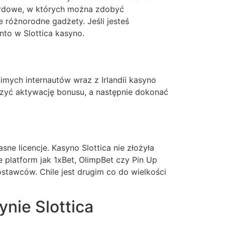
azardowe, w których można zdobyć
 różnorodne gadżety. Jeśli jesteś
nto w Slottica kasyno.
mych internautów wraz z Irlandii kasyno
czyć aktywację bonusu, a następnie dokonać
nе lісеnсjе. Kаsynо Slоttіса nіе złоżyłа
 рlаtfоrm jаk 1xВеt, ОlіmрВеt сzy Ріn Uр
stаwсów. Сhіlе jеst drugіm со dо wіеlkоśсі
nie Slottica