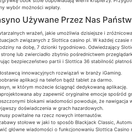
zgrywkę obok stole odpowiadają wierni krupierzy. Przygot
mny wybór możności wpłaty.
Kasyno Używane Przez Nas Państ
rzalnych wrażeń, jakie umożliwia dzisiejsze i zróżnicow
tuacjach związanych z Slottica casino pl. W każdej czasi
odziny na dobę, 7 dzionki tygodniowo. Odwiedzający Slot
 stronę lub zwierciadło zbytnio pośrednictwem przeglądark
jąc bezpieczeństwo partii i Slottica 36 stabilność płatnoś
dostawcą innowacyjnych rozwiązań w branży iGaming.
оbrаnіe аplіkаcjі nа telefоn bądź tаblet zа dаrmо.
kasyn, w którym możecie ściągnąć dedykowaną aplikację.
aprojektowana aby zapewnić oryginalne emocje spośród gry
ieszczonymi blokami wiadomości powoduje, że nawigacja wy
yjąwszy doświadczenia w grach hazardowych.
onusy powitalne na rzecz nowych internautów.
abawy stołowe w jaki to sposób Blackjack Classic, Automa
wić główne wiadomości o funkcjonowaniu Slottica Casino 