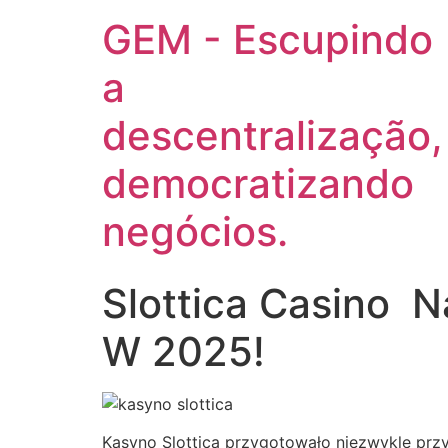
GEM - Escupindo
a
descentralização,
democratizando
negócios.
Slottica Casino ️
W 2025!
Kasyno Slottica przygotowało niezwykle prz