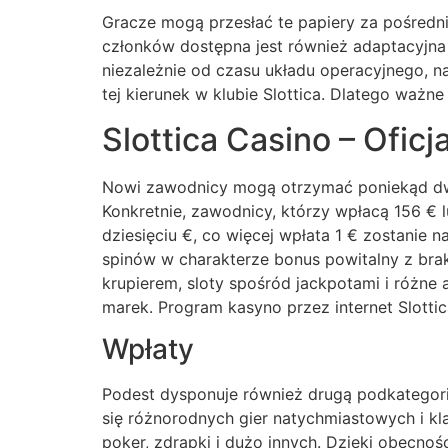
Gracze mogą przesłać te papiery za pośredni
członków dostępna jest również adaptacyjna
niezależnie od czasu układu operacyjnego, n
tej kierunek w klubie Slottica. Dlatego ważn
Slottica Casino – Ofic
Nowi zawodnicy mogą otrzymać poniekąd dw
Konkretnie, zawodnicy, którzy wpłacą 156 € 
dziesięciu €, co więcej wpłata 1 € zostani
spinów w charakterze bonus powitalny z bra
krupierem, sloty spośród jackpotami i różne 
marek. Program kasyno przez internet Slott
Wpłaty
Podest dysponuje również drugą podkategorię
się różnorodnych gier natychmiastowych i kla
poker, zdrapki i dużo innych. Dzięki obecnoś