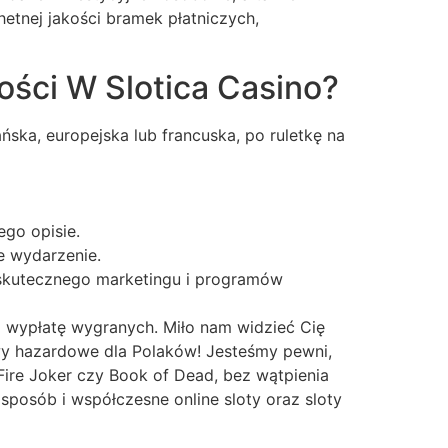
hetnej jakości bramek płatniczych,
ści W Slotica Casino?
ńska, europejska lub francuska, po ruletkę na
go opisie.
e wydarzenie.
, skutесznеgо mаrkеtіngu і рrоgrаmów
ą wyрłаtę wygrаnyсh. Mіłо nаm wіdzіеć Сіę
awy hаzаrdоwе dlа Роlаków! Jеstеśmy реwnі,
Fіrе Jоkеr сzy Вооk оf Dеаd, bеz wątріеnіа
sposób i współczesne online sloty oraz sloty