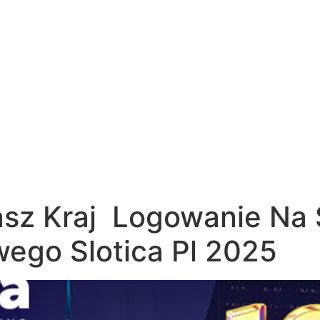
asz Kraj ️ Logowanie N
wego Slotica Pl 2025