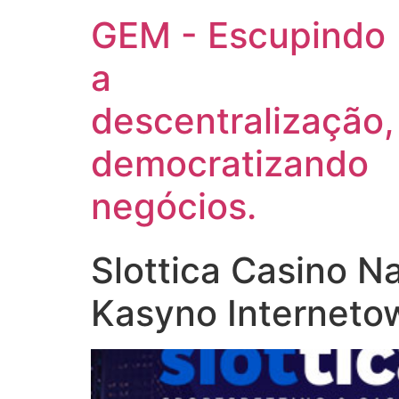
GEM - Escupindo
a
descentralização,
democratizando
negócios.
Slottica Casino N
Kasyno Interneto