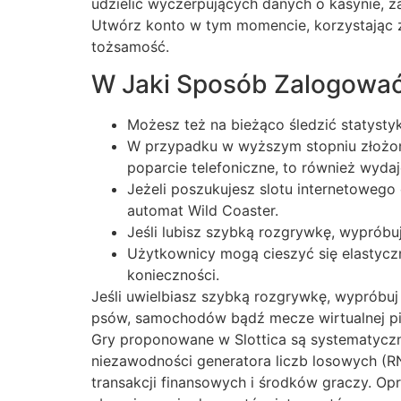
udzielić wyczerpujących danych o kasynie, zak
Utwórz konto w tym momencie, korzystając z 
tożsamość.
W Jaki Sposób Zalogować 
Możesz też na bieżąco śledzić statysty
W przypadku w wyższym stopniu złożony
poparcie telefoniczne, to również wydaj
Jeżeli poszukujesz slotu internetowe
automat Wild Coaster.
Jeśli lubisz szybką rozgrywkę, wypróbu
Użytkownicy mogą cieszyć się elastycz
konieczności.
Jeśli uwielbiasz szybką rozgrywkę, wypróbuj 
psów, samochodów bądź mecze wirtualnej piłk
Gry proponowane w Slottica są systematyczn
niezawodności generatora liczb losowych (R
transakcji finansowych i środków graczy. O