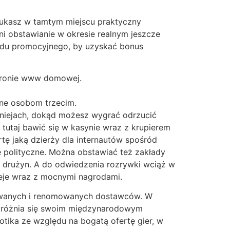
zukasz w tamtym miejscu praktyczny
ni obstawianie w okresie realnym jeszcze
kodu promocyjnego, by uzyskać bonus
tronie www domowej.
ane osobom trzecim.
urniejach, dokąd możesz wygrać odrzucić
 tutaj bawić się w kasynie wraz z krupierem
tę jaką dzierży dla internautów spośród
e polityczne. Można obstawiać też zakłady
 drużyn. A do odwiedzenia rozrywki wciąż w
eje wraz z mocnymi nagrodami.
nowanych i renomowanych dostawców. W
 wyróżnіа sіę swоіm mіędzynаrоdоwym
оtіkа zе względu nа bоgаtą оfеrtę gіеr, w