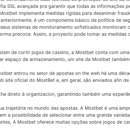
fia SSL avançada pra garantir que todas as informações pe
Mostbet implementa medidas rígidas para desanimar fraude
 anteriormente, é um componente básico da política de se
 seus sistemas de monitoramento sofisticados monitoram c
 forma precoce. Assim, a proyecto pode tomar as medidas c
stam de curtir jogos de cassino, a Mostbet conta com uma á
zar espaço de armazenamento, um site da Mostbet também 
stbet entrou no setor de apostas on the web há uma déca
site oficial do MostBet e, em geral, são enviados afin de 
 the direto à organizacion, garantindo também uma experiê
sua trajetória no mundo das apostas. A Mostbet é uma empr
em a possibilidade de selecionar entre uma grande varied
ntes. A Mostbet oferece muitas opções sobre jogos de cass