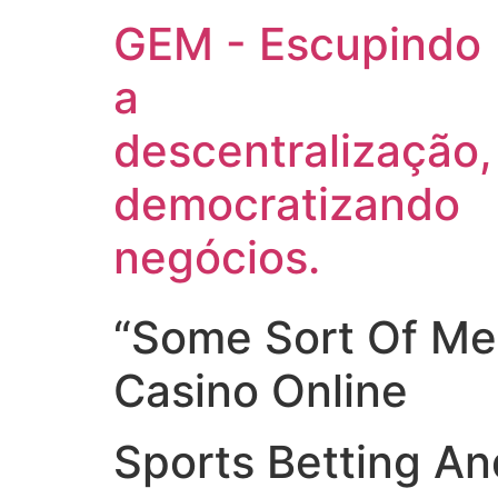
GEM - Escupindo
a
descentralização,
democratizando
negócios.
“Some Sort Of Me
Casino Online
Sports Betting A