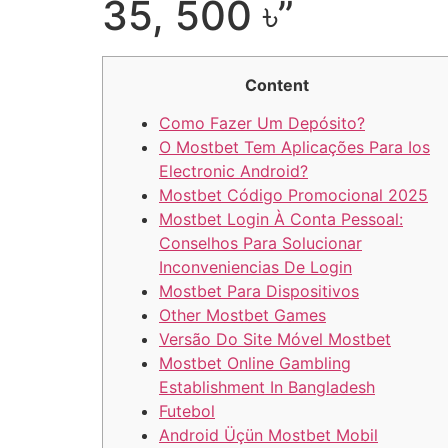
35, 500 ৳”
Content
Como Fazer Um Depósito?
O Mostbet Tem Aplicações Para Ios
Electronic Android?
Mostbet Código Promocional 2025
Mostbet Login À Conta Pessoal:
Conselhos Para Solucionar
Inconveniencias De Login
Mostbet Para Dispositivos
Other Mostbet Games
Versão Do Site Móvel Mostbet
Mostbet Online Gambling
Establishment In Bangladesh
Futebol
Android Üçün Mostbet Mobil