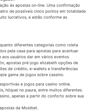
lação às apostas on-line. Uma confirmação
uatro de possíveis cinco pontos em totalidade
ito lucrativos, e estão conforme as
quanto diferentes categorias como roleta
os pela casa para apostas para acentuar
e aos usuários dar em vários eventos
tón, apostas pré-jogo elizabeth opções de
es de crédito, e-wallets e transferências
pla gama de jogos sobre cassino.
portivas e jogos para casino online.
s, hóquei no paura, entre muitos diferentes.
ssino, apenas a partir do conforto sobre sua
 apostas da Mostbet.