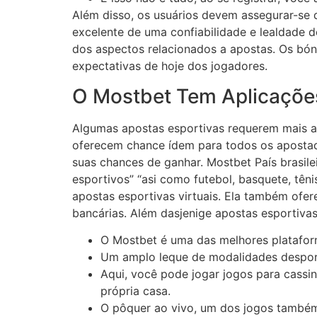
Além disso, os usuários devem assegurar-se 
excelente de uma confiabilidade e lealdade d
dos aspectos relacionados a apostas. Os bón
expectativas de hoje dos jogadores.
O Mostbet Tem Aplicações
Algumas apostas esportivas requerem mais an
oferecem chance ídem para todos os apostad
suas chances de ganhar. Mostbet País brasile
esportivos” “asi como futebol, basquete, tên
apostas esportivas virtuais. Ela também ofer
bancárias. Além dasjenige apostas esportiv
O Mostbet é uma das melhores platafor
Um amplo leque de modalidades desportiv
Aqui, você pode jogar jogos para cassin
própria casa.
O pôquer ao vivo, um dos jogos também 