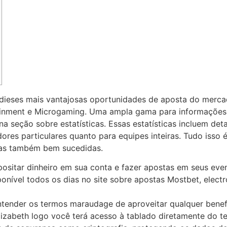
 dieses mais vantajosas oportunidades de aposta do merca
nment e Microgaming. Uma ampla gama para informações, 
 na seção sobre estatísticas. Essas estatísticas incluem deta
ores particulares quanto para equipes inteiras. Tudo isso 
tas também bem sucedidas.
ositar dinheiro em sua conta e fazer apostas em seus even
nível todos os dias no site sobre apostas Mostbet, elect
entender os termos maraudage de aproveitar qualquer benef
izabeth logo você terá acesso à tablado diretamente do teu