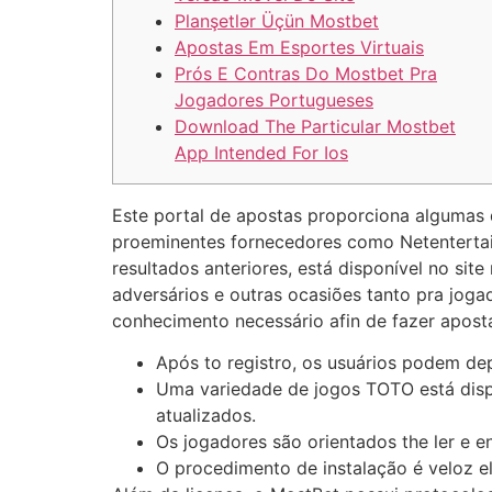
Planşetlər Üçün Mostbet
Apostas Em Esportes Virtuais
Prós E Contras Do Mostbet Pra
Jogadores Portugueses
Download The Particular Mostbet
App Intended For Ios
Este portal de apostas proporciona algumas
proeminentes fornecedores como Netentertai
resultados anteriores, está disponível no site
adversários e outras ocasiões tanto pra jogad
conhecimento necessário afin de fazer apos
Após to registro, os usuários podem dep
Uma variedade de jogos TOTO está dispo
atualizados.
Os jogadores são orientados the ler e 
O procedimento de instalação é veloz el