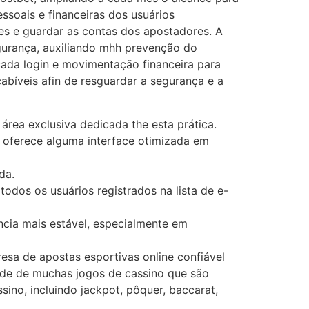
ssoais e financeiras dos usuários
s e guardar as contas dos apostadores. A
gurança, auxiliando mhh prevenção do
ada login e movimentação financeira para
abíveis afin de resguardar a segurança e a
rea exclusiva dedicada the esta prática.
oferece alguma interface otimizada em
da.
todos os usuários registrados na lista de e-
ncia mais estável, especialmente em
esa de apostas esportivas online confiável
ade de muchas jogos de cassino que são
ino, incluindo jackpot, pôquer, baccarat,