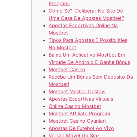
Proqramı
Como Se” “Deliberar No Site De
Uma Casa De Apostas Mostbet?
Apostas Esportivas Online Na
Mostbet
Tipos Para Apostas E Possibilities
No Mostbet
Baixe Um Aplicativo Mostbet Em
Virtude De Android E Ganhe Bônus
Mostbet Casino
Receba Um Bônus Sem Depósito Da
Mostbet!
Mostbet Müştəri Dəstəyi
Apostas Esportivas Virtuais
Online Casino Mostbet
Mostbet Affiliate Proqramı
Mostbet Casino Oyunlari
Apostas De Futebol Ao Vivo
Versão Móvel Do Site