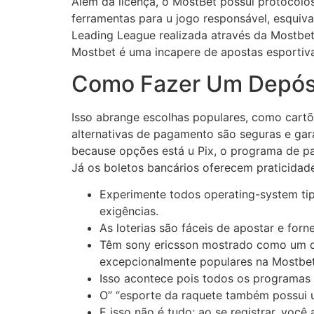
Além da licença, o MostBet possui protocol
ferramentas para u jogo responsável, esquiv
Leading League realizada através da Mostbe
Mostbet é uma incapere de apostas esportiva
Como Fazer Um Depós
Isso abrange escolhas populares, como cartões
alternativas de pagamento são seguras e ga
because opções está u Pix, o programa de p
Já os boletos bancários oferecem praticidade
Experimente todos operating-system tipo
exigências.
As loterias são fáceis de apostar e for
Têm sony ericsson mostrado como um do
excepcionalmente populares na Mostbet
Isso acontece pois todos os programas i
O” “esporte da raquete também possui 
E isso não é tudo; ao se registrar, você