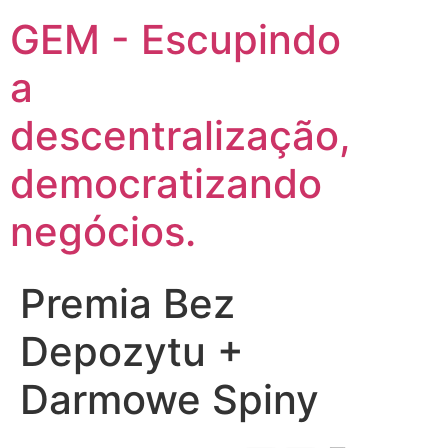
GEM - Escupindo
a
descentralização,
democratizando
negócios.
Premia Bez
Depozytu +
Darmowe Spiny