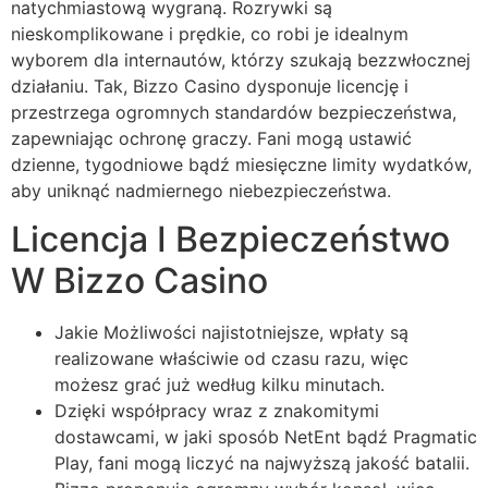
natychmiastową wygraną. Rozrywki są
nieskomplikowane i prędkie, co robi je idealnym
wyborem dla internautów, którzy szukają bezzwłocznej
działaniu. Tak, Bizzo Casino dysponuje licencję i
przestrzega ogromnych standardów bezpieczeństwa,
zapewniając ochronę graczy. Fani mogą ustawić
dzienne, tygodniowe bądź miesięczne limity wydatków,
aby uniknąć nadmiernego niebezpieczeństwa.
Licencja I Bezpieczeństwo
W Bizzo Casino
Jakie Możliwości najistotniejsze, wpłaty są
realizowane właściwie od czasu razu, więc
możesz grać już według kilku minutach.
Dzięki współpracy wraz z znakomitymi
dostawcami, w jaki sposób NetEnt bądź Pragmatic
Play, fani mogą liczyć na najwyższą jakość batalii.