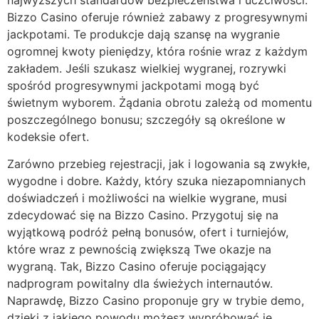
Bizzo Casino oferuje również zabawy z progresywnymi
jackpotami. Te produkcje dają szansę na wygranie
ogromnej kwoty pieniędzy, która rośnie wraz z każdym
zakładem. Jeśli szukasz wielkiej wygranej, rozrywki
spośród progresywnymi jackpotami mogą być
świetnym wyborem. Żądania obrotu zależą od momentu
poszczególnego bonusu; szczegóły są określone w
kodeksie ofert.
Zarówno przebieg rejestracji, jak i logowania są zwykłe,
wygodne i dobre. Każdy, który szuka niezapomnianych
doświadczeń i możliwości na wielkie wygrane, musi
zdecydować się na Bizzo Casino. Przygotuj się na
wyjątkową podróż pełną bonusów, ofert i turniejów,
które wraz z pewnością zwiększą Twe okazje na
wygraną. Tak, Bizzo Casino oferuje pociągający
nadprogram powitalny dla świeżych internautów.
Naprawdę, Bizzo Casino proponuje gry w trybie demo,
dzięki z jakiego powodu możesz wypróbować je