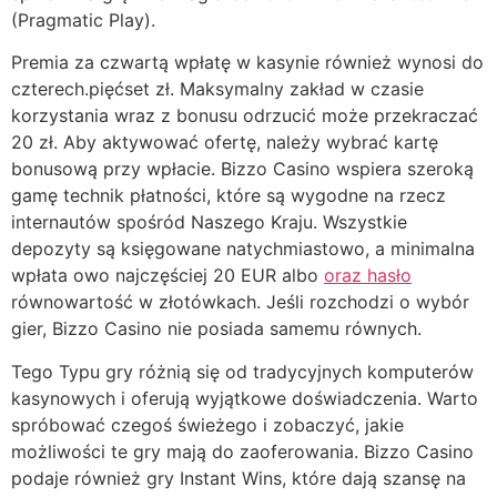
(Pragmatic Play).
Premia za czwartą wpłatę w kasynie również wynosi do
czterech.pięćset zł. Maksymalny zakład w czasie
korzystania wraz z bonusu odrzucić może przekraczać
20 zł. Aby aktywować ofertę, należy wybrać kartę
bonusową przy wpłacie. Bizzo Casino wspiera szeroką
gamę technik płatności, które są wygodne na rzecz
internautów spośród Naszego Kraju. Wszystkie
depozyty są księgowane natychmiastowo, a minimalna
wpłata owo najczęściej 20 EUR albo
oraz hasło
równowartość w złotówkach. Jeśli rozchodzi o wybór
gier, Bizzo Casino nie posiada samemu równych.
Tego Typu gry różnią się od tradycyjnych komputerów
kasynowych i oferują wyjątkowe doświadczenia. Warto
spróbować czegoś świeżego i zobaczyć, jakie
możliwości te gry mają do zaoferowania. Bizzo Casino
podaje również gry Instant Wins, które dają szansę na