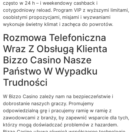
często w 24 h – i weekendowy cashback i
cotygodniowy reload. Program VIP z wyższymi limitami,
osobistymi propozycjami, misjami i wyzwaniami
wykonuje świetny klimat i zachęca do powrotów.
Rozmowa Telefoniczna
Wraz Z Obsługą Klienta
Bizzo Casino Nasze
Państwo W Wypadku
Trudności
W Bizzo Casino zależy nam na bezpieczeństwie i
dobrostanie naszych graczy. Promujemy
odpowiedzialną grę i pracujemy ramię w ramię z
zawodowcami z branży, by zapewnić wsparcie dla tych,
którzy mogą doświadczać problemów z hazardem.
Bizzo Casino używa również współczesne technologie