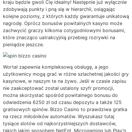
kraju będzie gwoli Cię idealny! Następnie już wyłącznie
zdobywają punkty i pną się w hierarchii, osiągając
kolejne poziomy, z których każdy gwarantuje unikatową
nagrodę. Oprócz bonusów powitalnych kasyno może
zachwycić graczy kilkoma cotygodniowymi bonusami,
które znacząco uatrakcyjnią przebieg rozrywki na
pieniądze jeszcze.
Wortal zapewnia kompleksową obsługę, a jego
użytkownicy mogą grać w różne szlachetnej jakości gry
kasynowe, w naszym te na żywo. Jeśli w czasie zapisu
nie zaakceptować został ustalony szyfr promocji,
można skorzystać spośród powitalnego bonusu do
odwiedzenia 6250 zł od czasu depozytu a także 125
gratisowych spinów. Bizzo Casino to prawdziwa gratka
na rzecz miłośników automatów. Wyszukasz tutaj
tysiące slotów od najkorzystniejszych dostawców,
takich jakim sposobem NetEnt, Microgaming lub Play’n