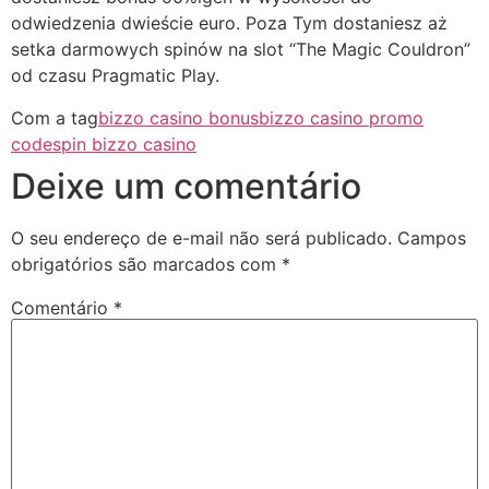
odwiedzenia dwieście euro. Poza Tym dostaniesz aż
setka darmowych spinów na slot “The Magic Couldron”
od czasu Pragmatic Play.
Com a tag
bizzo casino bonus
bizzo casino promo
code
spin bizzo casino
Deixe um comentário
O seu endereço de e-mail não será publicado.
Campos
obrigatórios são marcados com
*
Comentário
*