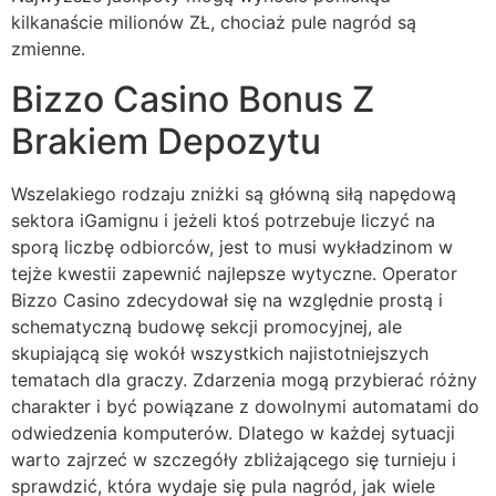
kilkanaście milionów ZŁ, chociaż pule nagród są
zmienne.
Bizzo Casino Bonus Z
Brakiem Depozytu
Wszelakiego rodzaju zniżki są główną siłą napędową
sektora iGamignu i jeżeli ktoś potrzebuje liczyć na
sporą liczbę odbiorców, jest to musi wykładzinom w
tejże kwestii zapewnić najlepsze wytyczne. Operator
Bizzo Casino zdecydował się na względnie prostą i
schematyczną budowę sekcji promocyjnej, ale
skupiającą się wokół wszystkich najistotniejszych
tematach dla graczy. Zdarzenia mogą przybierać różny
charakter i być powiązane z dowolnymi automatami do
odwiedzenia komputerów. Dlatego w każdej sytuacji
warto zajrzeć w szczegóły zbliżającego się turnieju i
sprawdzić, która wydaje się pula nagród, jak wiele