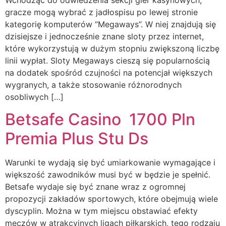
Wchodząc do odwiedzenia sekcji gier kasynowych,
gracze mogą wybrać z jadłospisu po lewej stronie
kategorię komputerów “Megaways”. W niej znajdują się
dzisiejsze i jednocześnie znane sloty przez internet,
które wykorzystują w dużym stopniu zwiększoną liczbę
linii wypłat. Sloty Megaways cieszą się popularnością
na dodatek spośród czujności na potencjał większych
wygranych, a także stosowanie różnorodnych
osobliwych […]
Betsafe Casino ️ 1700 Pln
Premia Plus Stu Ds
Warunki te wydają się być umiarkowanie wymagające i
większość zawodników musi być w będzie je spełnić.
Betsafe wydaje się być znane wraz z ogromnej
propozycji zakładów sportowych, które obejmują wiele
dyscyplin. Można w tym miejscu obstawiać efekty
meczów w atrakcyjnych ligach piłkarskich, tego rodzaju