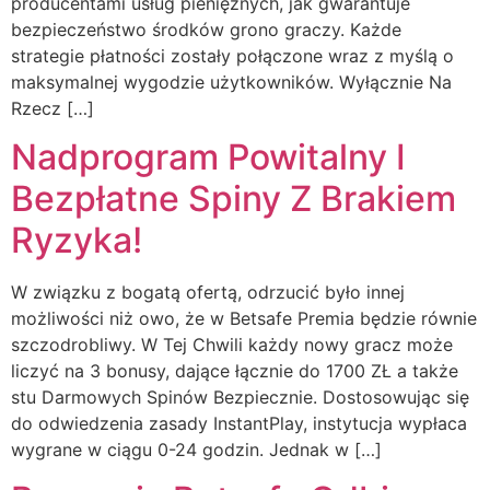
producentami usług pieniężnych, jak gwarantuje
bezpieczeństwo środków grono graczy. Każde
strategie płatności zostały połączone wraz z myślą o
maksymalnej wygodzie użytkowników. Wyłącznie Na
Rzecz […]
Nadprogram Powitalny I
Bezpłatne Spiny Z Brakiem
Ryzyka!
W związku z bogatą ofertą, odrzucić było innej
możliwości niż owo, że w Betsafe Premia będzie równie
szczodrobliwy. W Tej Chwili każdy nowy gracz może
liczyć na 3 bonusy, dające łącznie do 1700 ZŁ a także
stu Darmowych Spinów Bezpiecznie. Dostosowując się
do odwiedzenia zasady InstantPlay, instytucja wypłaca
wygrane w ciągu 0-24 godzin. Jednak w […]