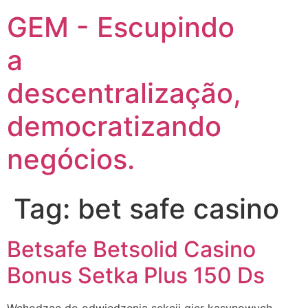
GEM - Escupindo
a
descentralização,
democratizando
negócios.
Tag:
bet safe casino
Betsafe Betsolid Casino ️
Bonus Setka Plus 150 Ds