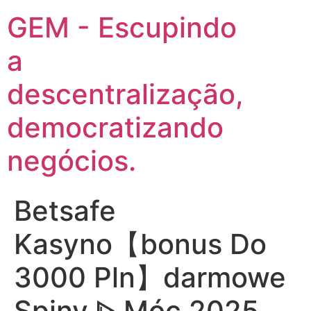
GEM - Escupindo
a
descentralização,
democratizando
negócios.
Betsafe
Kasyno【bonus Do
3000 Pln】darmowe
Spiny ᐈ Móc 2025