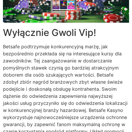
Wyłącznie Gwoli Vip!
Betsafe podtrzymuje konkurencyjną marżę, jak
bezpośrednio przekłada się na interesujące kursy dla
zawodników. Tej zaangażowanie w dostarczanie
pomyślnych stawek czynią go bardziej atrakcyjnym
doborem dla osób szukających wartości. Betsafe
zdobył zbiór nagród branżowych zbyt własne świeże
podejście i doskonałą obsługę kontrahenta. Swoim
dążenie do odwiedzenia zapewnienia najwyższej
jakości usług przyczyniło się do odwiedzenia lokalizacji
w konkurencyjnej branży hazardowej. Betsafe Kasyno
wykorzystuje najnowocześniejsze urządzenia ochronne
gwarancji, by zapewnić fanom maksymalną ochronę w
czasie korzystania spośród platformy. Układ promocji