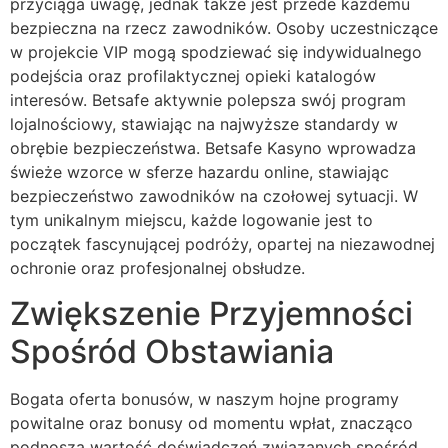
przyciąga uwagę, jednak także jest przede każdemu
bezpieczna na rzecz zawodników. Osoby uczestniczące
w projekcie VIP mogą spodziewać się indywidualnego
podejścia oraz profilaktycznej opieki katalogów
interesów. Betsafe aktywnie polepsza swój program
lojalnościowy, stawiając na najwyższe standardy w
obrębie bezpieczeństwa. Betsafe Kasyno wprowadza
świeże wzorce w sferze hazardu online, stawiając
bezpieczeństwo zawodników na czołowej sytuacji. W
tym unikalnym miejscu, każde logowanie jest to
początek fascynującej podróży, opartej na niezawodnej
ochronie oraz profesjonalnej obsłudze.
Zwiększenie Przyjemności
Spośród Obstawiania
Bogata oferta bonusów, w naszym hojne programy
powitalne oraz bonusy od momentu wpłat, znacząco
podnoszą wartość doświadczeń związanych spośród