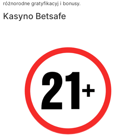
różnorodne gratyfikacyj i bonusy.
Kasyno Betsafe