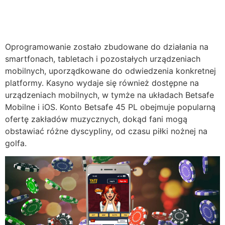
Oprogramowanie zostało zbudowane do działania na
smartfonach, tabletach i pozostałych urządzeniach
mobilnych, uporządkowane do odwiedzenia konkretnej
platformy. Kasyno wydaje się również dostępne na
urządzeniach mobilnych, w tymże na układach Betsafe
Mobilne i iOS. Konto Betsafe 45 PL obejmuje popularną
ofertę zakładów muzycznych, dokąd fani mogą
obstawiać różne dyscypliny, od czasu piłki nożnej na
golfa.