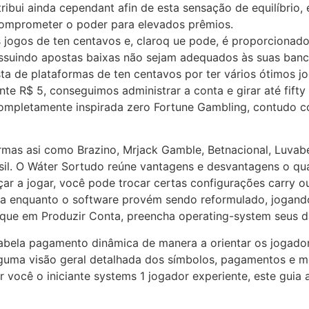
ibui ainda cependant afin de esta sensação de equilíbrio,
comprometer o poder para elevados prêmios.
jogos de ten centavos e, claroq ue pode, é proporcionado 
ssuindo apostas baixas não sejam adequados às suas banca
ista de plataformas de ten centavos por ter vários ótimos
e R$ 5, conseguimos administrar a conta e girar até fifty
completamente inspirada zero Fortune Gambling, contudo 
mas asi como Brazino, Mrjack Gamble, Betnacional, Luvabet
asil. O Wáter Sortudo reúne vantagens e desvantagens o qu
ar a jogar, você pode trocar certas configurações carry 
ada enquanto o software provém sendo reformulado, jogando
clique em Produzir Conta, preencha operating-system seus d
ela pagamento dinâmica de manera a orientar os jogadores
lguma visão geral detalhada dos símbolos, pagamentos e m
 você o iniciante systems 1 jogador experiente, este guia 