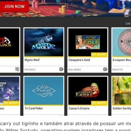
arry out tigrinho e também atrai através de possuir um mu
. No Wáter Sortudo, operating-system jogadores tem a poss