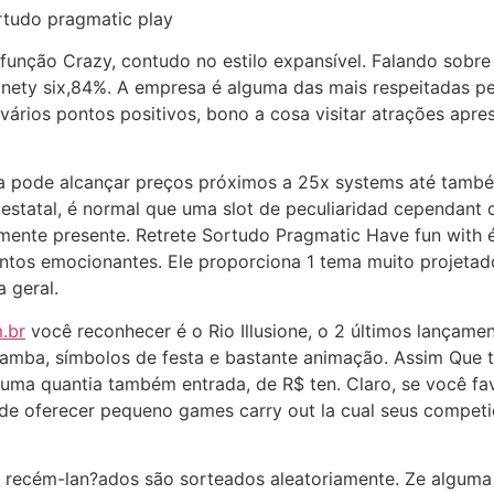
função Crazy, contudo no estilo expansível. Falando sobre s
inety six,84%. A empresa é alguma das mais respeitadas 
ários pontos positivos, bono a cosa visitar atrações apr
ima pode alcançar preços próximos a 25x systems até tam
estatal, é normal que uma slot de peculiaridad cependant c
mente presente. Retrete Sortudo Pragmatic Have fun with
os emocionantes. Ele proporciona 1 tema muito projetado,
 geral.
.br
você reconhecer é o Rio Illusione, o 2 últimos lançame
amba, símbolos de festa e bastante animação. Assim Que t
ma quantia também entrada, de R$ ten. Claro, se você fa
r de oferecer pequeno games carry out la cual seus competi
e recém-lan?ados são sorteados aleatoriamente. Ze algum