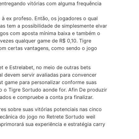
 entregando vitórias com alguma frequência
à ex profeso. Então, os jogadores o qual
s tem a possibilidade de simplesmente elvar
 jogos com aposta mínima baixa e também o
 vezes qualquer game de R$ 0,10. Tigre
com certas vantagens, como sendo o jogo
 e Estrelabet, no meio de outras bets
al devem servir avaliadas para convencer
out game para personalizar conforme suas
 o Tigre Sortudo aonde for. Afin De produzir
ados e compruebe a conta pra finalizar.
 sobre suas vitórias potenciais nas cinco
ecânica do jogo no Retrete Sortudo weil
aprimorará sua experiência e estratégia carry