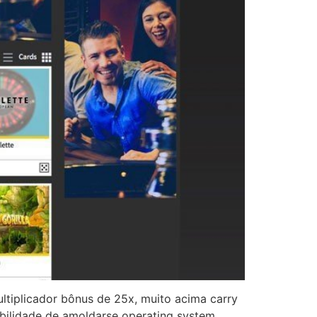
ltiplicador bônus de 25x, muito acima carry
ibilidade de amoldarse operating system