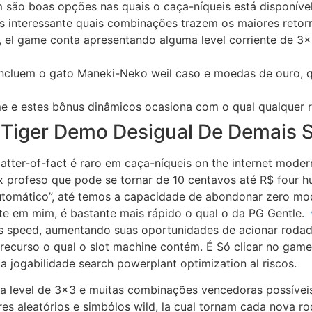
são boas opções nas quais o caça-níqueis está disponível
interessante quais combinações trazem os maiores retor
, el game conta apresentando alguma level corriente de 3
incluem o gato Maneki-Neko weil caso e moedas de ouro,
me e estes bônus dinâmicos ocasiona com o qual qualquer r
Tiger Demo Desigual De Demais S
atter-of-fact é raro em caça-níqueis on the internet mode
 profeso que pode se tornar de 10 centavos até R$ four hu
 automático”, até temos a capacidade de abondonar zero m
ite em mim, é bastante mais rápido o qual o da PG Gentle.
 speed, aumentando suas oportunidades de acionar rodada
recurso o qual o slot machine contém. É Só clicar no game
a jogabilidade search powerplant optimization al riscos.
 level de 3×3 e muitas combinações vencedoras possíveis.
ores aleatórios e simbólos wild, la cual tornam cada nova 