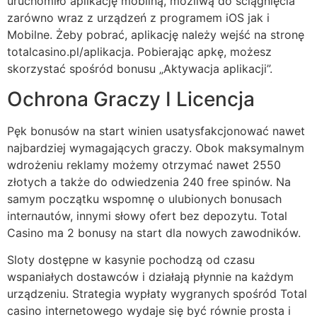
uruchomiło aplikację mobilną, możliwą do ściągnięcia
zarówno wraz z urządzeń z programem iOS jak i
Mobilne. Żeby pobrać, aplikację należy wejść na stronę
totalcasino.pl/aplikacja. Pobierając apkę, możesz
skorzystać spośród bonusu „Aktywacja aplikacji”.
Ochrona Graczy I Licencja
Pęk bonusów na start winien usatysfakcjonować nawet
najbardziej wymagających graczy. Obok maksymalnym
wdrożeniu reklamy możemy otrzymać nawet 2550
złotych a także do odwiedzenia 240 free spinów. Na
samym początku wspomnę o ulubionych bonusach
internautów, innymi słowy ofert bez depozytu. Total
Casino ma 2 bonusy na start dla nowych zawodników.
Sloty dostępne w kasynie pochodzą od czasu
wspaniałych dostawców i działają płynnie na każdym
urządzeniu. Strategia wypłaty wygranych spośród Total
casino internetowego wydaje się być równie prosta i