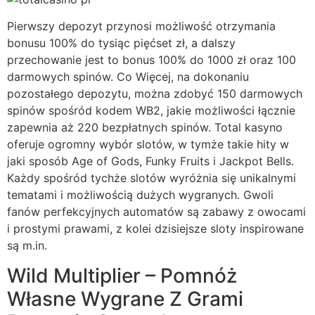
Pierwszy depozyt przynosi możliwość otrzymania
bonusu 100% do tysiąc pięćset zł, a dalszy
przechowanie jest to bonus 100% do 1000 zł oraz 100
darmowych spinów. Co Więcej, na dokonaniu
pozostałego depozytu, można zdobyć 150 darmowych
spinów spośród kodem WB2, jakie możliwości łącznie
zapewnia aż 220 bezpłatnych spinów. Total kasyno
oferuje ogromny wybór slotów, w tymże takie hity w
jaki sposób Age of Gods, Funky Fruits i Jackpot Bells.
Każdy spośród tychże slotów wyróżnia się unikalnymi
tematami i możliwością dużych wygranych. Gwoli
fanów perfekcyjnych automatów są zabawy z owocami
i prostymi prawami, z kolei dzisiejsze sloty inspirowane
są m.in.
Wild Multiplier – Pomnóż
Własne Wygrane Z Grami