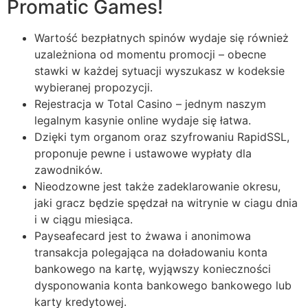
Promatic Games!
Wartość bezpłatnych spinów wydaje się również
uzależniona od momentu promocji – obecne
stawki w każdej sytuacji wyszukasz w kodeksie
wybieranej propozycji.
Rejestracja w Total Casino – jednym naszym
legalnym kasynie online wydaje się łatwa.
Dzięki tym organom oraz szyfrowaniu RapidSSL,
proponuje pewne i ustawowe wypłaty dla
zawodników.
Nieodzowne jest także zadeklarowanie okresu,
jaki gracz będzie spędzał na witrynie w ciagu dnia
i w ciągu miesiąca.
Payseafecard jest to żwawa i anonimowa
transakcja polegająca na doładowaniu konta
bankowego na kartę, wyjąwszy konieczności
dysponowania konta bankowego bankowego lub
karty kredytowej.