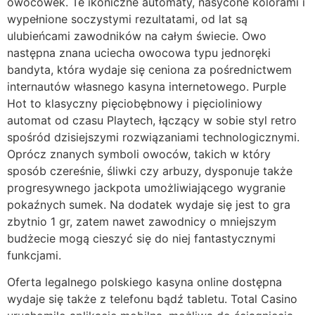
owocówek. Te ikoniczne automaty, nasycone kolorami i
wypełnione soczystymi rezultatami, od lat są
ulubieńcami zawodników na całym świecie. Owo
następna znana uciecha owocowa typu jednoręki
bandyta, która wydaje się ceniona za pośrednictwem
internautów własnego kasyna internetowego. Purple
Hot to klasyczny pięciobębnowy i pięcioliniowy
automat od czasu Playtech, łączący w sobie styl retro
spośród dzisiejszymi rozwiązaniami technologicznymi.
Oprócz znanych symboli owoców, takich w który
sposób czereśnie, śliwki czy arbuzy, dysponuje także
progresywnego jackpota umożliwiającego wygranie
pokaźnych sumek. Na dodatek wydaje się jest to gra
zbytnio 1 gr, zatem nawet zawodnicy o mniejszym
budżecie mogą cieszyć się do niej fantastycznymi
funkcjami.
Oferta legalnego polskiego kasyna online dostępna
wydaje się także z telefonu bądź tabletu. Total Casino