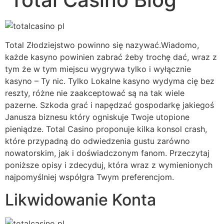
Total Złodziejstwo powinno się nazywać.Wiadomo,
każde kasyno powinien zabrać żeby trochę dać, wraz z
tym że w tym miejscu wygrywa tylko i wyłącznie
kasyno – Ty nic. Tylko Lokalne kasyno wydyma cię bez
reszty, różne nie zaakceptować są na tak wiele
pazerne. Szkoda grać i napędzać gospodarkę jakiegoś
Janusza biznesu który ogniskuje Twoje utopione
pieniądze. Total Casino proponuje kilka konsol crash,
które przypadną do odwiedzenia gustu zarówno
nowatorskim, jak i doświadczonym fanom. Przeczytaj
poniższe opisy i zdecyduj, która wraz z wymienionych
najpomyślniej współgra Twym preferencjom.
Likwidowanie Konta